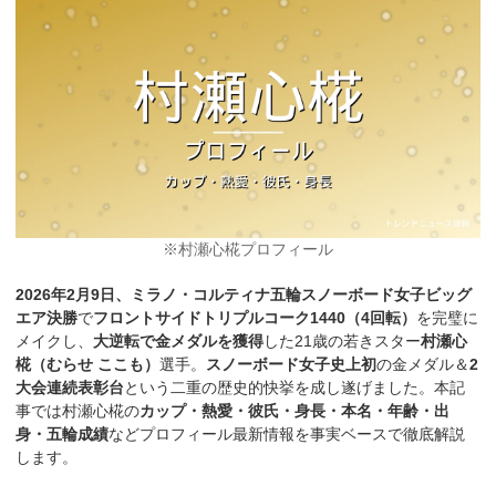
※村瀬心椛プロフィール
2026年2月9日、ミラノ・コルティナ五輪スノーボード女子ビッグ
エア決勝
で
フロントサイドトリプルコーク1440（4回転）
を完璧に
メイクし、
大逆転で金メダルを獲得
した21歳の若きスター
村瀬心
椛（むらせ ここも）
選手。
スノーボード女子史上初
の金メダル＆
2
大会連続表彰台
という二重の歴史的快挙を成し遂げました。本記
事では村瀬心椛の
カップ・熱愛・彼氏・身長・本名・年齢・出
身・五輪成績
などプロフィール最新情報を事実ベースで徹底解説
します。