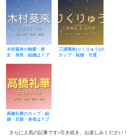
とめ
とめ
木村葵来の熱愛・彼
三浦璃来(りくりゅう)の
女・身長・結婚は？プ
カップ・結婚・引退・
ロフィール＆出演作ま
身長は？木原龍一プロ
とめ
フィール＆実績まとめ
高橋礼華のカップ・結
婚・旦那・身長は？プ
ロフィール＆出演作ま
とめ
さらに人気の記事です♪引き続き、お楽しみください！