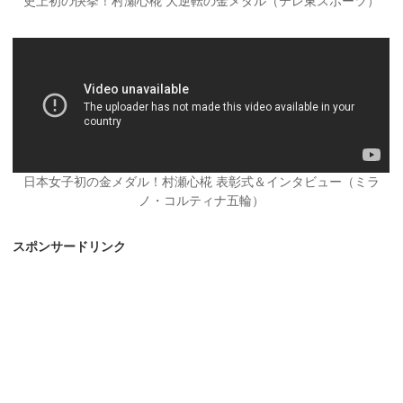
史上初の快挙！村瀬心椛 大逆転の金メダル（テレ東スポーツ）
日本女子初の金メダル！村瀬心椛 表彰式＆インタビュー（ミラ
ノ・コルティナ五輪）
スポンサードリンク