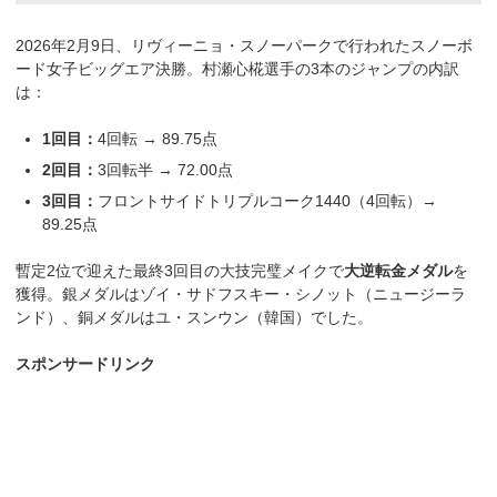
2026年2月9日、リヴィーニョ・スノーパークで行われたスノーボ
ード女子ビッグエア決勝。村瀬心椛選手の3本のジャンプの内訳
は：
1回目：
4回転 → 89.75点
2回目：
3回転半 → 72.00点
3回目：
フロントサイドトリプルコーク1440（4回転）→
89.25点
暫定2位で迎えた最終3回目の大技完璧メイクで
大逆転金メダル
を
獲得。銀メダルはゾイ・サドフスキー・シノット（ニュージーラ
ンド）、銅メダルはユ・スンウン（韓国）でした。
スポンサードリンク