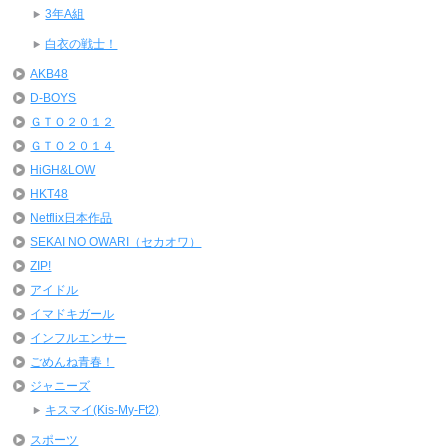
3年A組
白衣の戦士！
AKB48
D-BOYS
ＧＴＯ２０１２
ＧＴＯ２０１４
HiGH&LOW
HKT48
Netflix日本作品
SEKAI NO OWARI（セカオワ）
ZIP!
アイドル
イマドキガール
インフルエンサー
ごめんね青春！
ジャニーズ
キスマイ(Kis-My-Ft2)
スポーツ