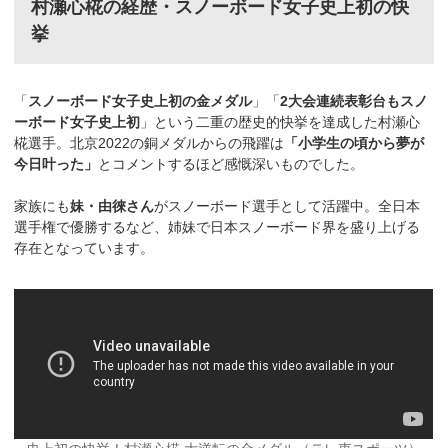
村瀬心椛の経歴・スノーボード女子史上初の快
挙
「
スノーボード女子史上初の金メダル
」「
2大会連続表彰台もスノ
ーボード女子史上初
」という二重の歴史的快挙を達成した村瀬心
椛選手。北京2022の銅メダルからの飛躍は
「小学生の頃から夢が
今日叶った」
とコメントするほど感慨深いものでした。
家族にも
妹・由徠さん
がスノーボード選手として活躍中。全日本
選手権で優勝するなど、姉妹で日本スノーボード界を盛り上げる
存在となっています。