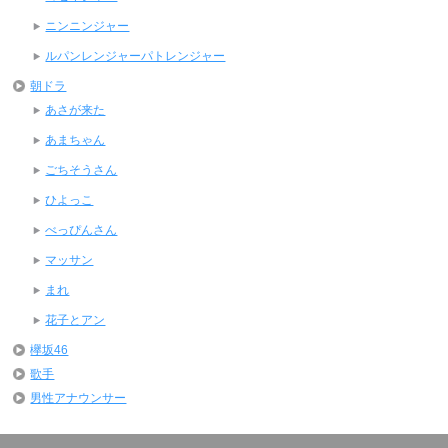
ニンニンジャー
ルパンレンジャーパトレンジャー
朝ドラ
あさが来た
あまちゃん
ごちそうさん
ひよっこ
べっぴんさん
マッサン
まれ
花子とアン
欅坂46
歌手
男性アナウンサー