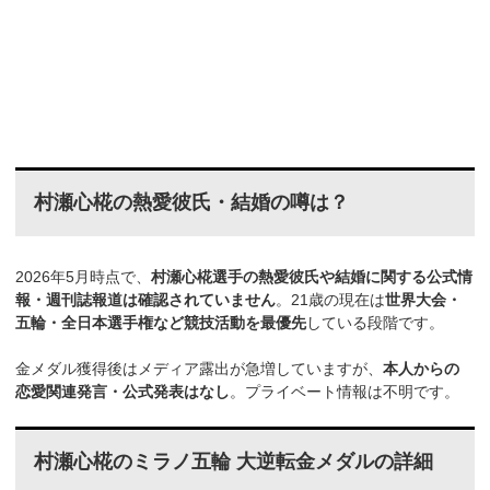
村瀬心椛の熱愛彼氏・結婚の噂は？
2026年5月時点で、
村瀬心椛選手の熱愛彼氏や結婚に関する公式情
報・週刊誌報道は確認されていません
。21歳の現在は
世界大会・
五輪・全日本選手権など競技活動を最優先
している段階です。
金メダル獲得後はメディア露出が急増していますが、
本人からの
恋愛関連発言・公式発表はなし
。プライベート情報は不明です。
村瀬心椛のミラノ五輪 大逆転金メダルの詳細