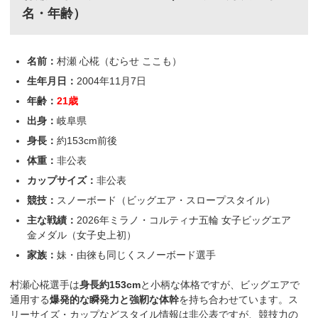
名・年齢）
名前：
村瀬 心椛（むらせ ここも）
生年月日：
2004年11月7日
年齢：
21歳
出身：
岐阜県
身長：
約153cm前後
体重：
非公表
カップサイズ：
非公表
競技：
スノーボード（ビッグエア・スロープスタイル）
主な戦績：
2026年ミラノ・コルティナ五輪 女子ビッグエア
金メダル（女子史上初）
家族：
妹・由徠も同じくスノーボード選手
村瀬心椛選手は
身長約153cm
と小柄な体格ですが、ビッグエアで
通用する
爆発的な瞬発力と強靭な体幹
を持ち合わせています。ス
リーサイズ・カップなどスタイル情報は非公表ですが、競技力の