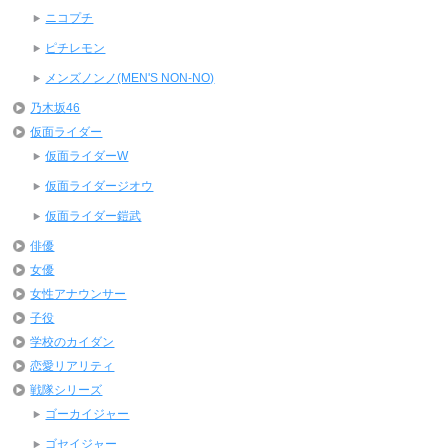
ニコプチ
ピチレモン
メンズノンノ(MEN'S NON-NO)
乃木坂46
仮面ライダー
仮面ライダーW
仮面ライダージオウ
仮面ライダー鎧武
俳優
女優
女性アナウンサー
子役
学校のカイダン
恋愛リアリティ
戦隊シリーズ
ゴーカイジャー
ゴセイジャー