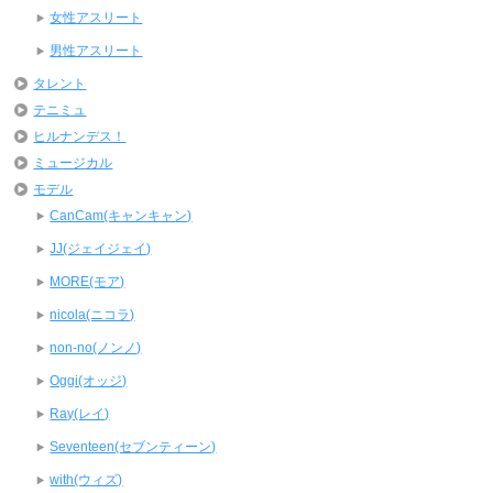
女性アスリート
男性アスリート
タレント
テニミュ
ヒルナンデス！
ミュージカル
モデル
CanCam(キャンキャン)
JJ(ジェイジェイ)
MORE(モア)
nicola(ニコラ)
non-no(ノンノ)
Oggi(オッジ)
Ray(レイ)
Seventeen(セブンティーン)
with(ウィズ)