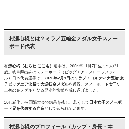
村瀬心椛とは？ミラノ五輪金メダル女子スノー
ボード代表
村瀬心椛（むらせ ここも）
選手は、2004年11月7日生まれの21
歳。岐阜県出身のスノーボード（ビッグエア・スロープスタイ
ル）日本代表選手で、
2026年2月9日のミラノ・コルティナ五輪 女
子ビッグエア決勝
で
大逆転金メダル
を獲得。スノーボード女子史
上初の金メダルとなる歴史的快挙を成し遂げました。
10代前半から国際大会で結果を残し、若くして
日本女子スノーボ
ード界を代表する存在
として知られています。
村瀬心椛のプロフィール（カップ・身長・本