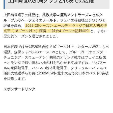
上田綺世の所属クラブと代表での活躍
上田綺世選手の経歴は、
法政大学→鹿島アントラーズ→セルク
ル・ブルッヘ→フェイエノールト
。フェイエ移籍後はジワジワと
評価を高め、
2025-26シーズン エールディヴィジで日本人初の得
点王（18ゴール以上）獲得・1試合4ゴールの記録樹立
と、まさに
歴史的シーズンを過ごされました。
日本代表ではA代表20試合超で10ゴール以上、カタールW杯にも出
場済。森保ジャパンのエースFWとして、グループF（オランダ・
チュニジア・スウェーデン）初戦のオランダ戦ではフェイエ所属
＝オランダで戦い慣れた地の利を活かせる立場ですね。リバプー
ルの遠藤航選手、パルマの鈴木彩艶選手、クリスタル・パレスの
鎌田大地選手らと共に2026年W杯北米大会での日本のベスト8突破
を目指します。
スポンサードリンク