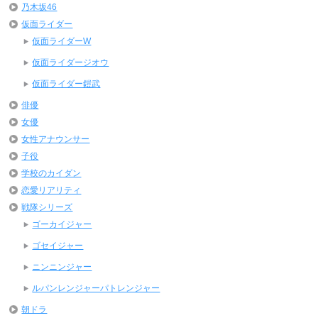
乃木坂46
仮面ライダー
仮面ライダーW
仮面ライダージオウ
仮面ライダー鎧武
俳優
女優
女性アナウンサー
子役
学校のカイダン
恋愛リアリティ
戦隊シリーズ
ゴーカイジャー
ゴセイジャー
ニンニンジャー
ルパンレンジャーパトレンジャー
朝ドラ