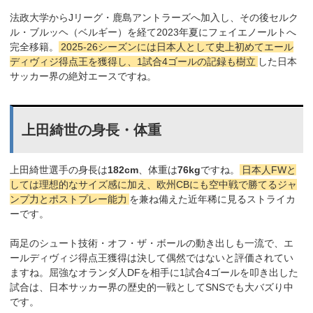
法政大学からJリーグ・鹿島アントラーズへ加入し、その後セルク
ル・ブルッヘ（ベルギー）を経て2023年夏にフェイエノールトへ
完全移籍。
2025-26シーズンには日本人として史上初めてエール
ディヴィジ得点王を獲得し、1試合4ゴールの記録も樹立
した日本
サッカー界の絶対エースですね。
上田綺世の身長・体重
上田綺世選手の身長は
182cm
、体重は
76kg
ですね。
日本人FWと
しては理想的なサイズ感に加え、欧州CBにも空中戦で勝てるジャ
ンプ力とポストプレー能力
を兼ね備えた近年稀に見るストライカ
ーです。
両足のシュート技術・オフ・ザ・ボールの動き出しも一流で、エ
ールディヴィジ得点王獲得は決して偶然ではないと評価されてい
ますね。屈強なオランダ人DFを相手に1試合4ゴールを叩き出した
試合は、日本サッカー界の歴史的一戦としてSNSでも大バズり中
です。