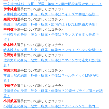
堂安律の結婚・身長・所属・年俸は？妻の明松美玖が気になる！
伊東純也
選手について詳しくはコチラ♪
伊東純也の結婚・身長・所属・年俸は？イナズマ突破が話題！
鎌田大地
選手について詳しくはコチラ♪
鎌田大地の結婚・身長・所属・出演作は？ECL初制覇の快挙！
中村敬斗
選手について詳しくはコチラ♪
中村敬斗の身長・彼女・所属・年俸は？ランスで日本人最多得
点！
鈴木唯人
選手について詳しくはコチラ♪
鈴木唯人の身長・彼女・所属・年俸は？フライブルクで覚醒中！
佐野海舟
選手について詳しくはコチラ♪
佐野海舟の身長・彼女・所属・年俸は？マインツで走力1位が話
題！
前田大然
選手について詳しくはコチラ♪
前田大然の結婚・身長・所属・年俸は？セルティックMVPが話
題！
後藤啓介
選手について詳しくはコチラ♪
後藤啓介の身長・彼女・所属・年俸は？20歳サプライズ選出が話
題！
小川航基
選手について詳しくはコチラ♪
小川航基の身長・彼女・所属・年俸は？ナイメヘンで二桁ゴー