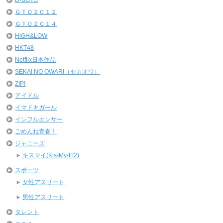
D-BOYS
ＧＴＯ２０１２
ＧＴＯ２０１４
HiGH&LOW
HKT48
Netflix日本作品
SEKAI NO OWARI（セカオワ）
ZIP!
アイドル
イマドキガール
インフルエンサー
ごめんね青春！
ジャニーズ
キスマイ(Kis-My-Ft2)
スポーツ
女性アスリート
男性アスリート
タレント