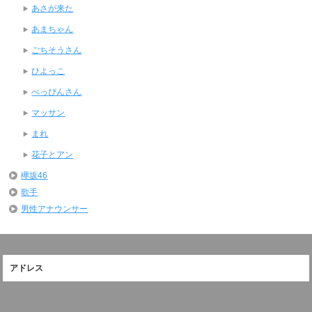
あさが来た
あまちゃん
ごちそうさん
ひよっこ
べっぴんさん
マッサン
まれ
花子とアン
欅坂46
歌手
男性アナウンサー
アドレス