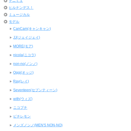
テニミュ
ヒルナンデス！
ミュージカル
モデル
CanCam(キャンキャン)
JJ(ジェイジェイ)
MORE(モア)
nicola(ニコラ)
non-no(ノンノ)
Oggi(オッジ)
Ray(レイ)
Seventeen(セブンティーン)
with(ウィズ)
ニコプチ
ピチレモン
メンズノンノ(MEN'S NON-NO)