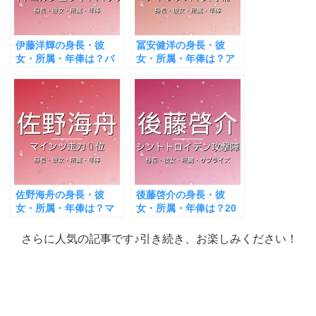
伊藤洋輝の身長・彼
冨安健洋の身長・彼
女・所属・年俸は？バ
女・所属・年俸は？ア
イエルンの左SBが話
ヤックス移籍が話題！
題！
佐野海舟の身長・彼
後藤啓介の身長・彼
女・所属・年俸は？マ
女・所属・年俸は？20
インツで走力1位が話
歳サプライズ選出が話
題！
題！
さらに人気の記事です♪引き続き、お楽しみください！