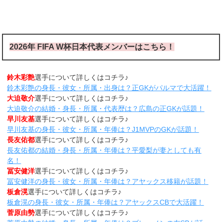
2026年 FIFA W杯日本代表メンバーはこちら！
鈴木彩艶
選手について詳しくはコチラ♪
鈴木彩艶の身長・彼女・所属・出身は？正GKがパルマで大活躍！
大迫敬介
選手について詳しくはコチラ♪
大迫敬介の結婚・身長・所属・代表歴は？広島の正GKが話題！
早川友基
選手について詳しくはコチラ♪
早川友基の身長・彼女・所属・年俸は？J1MVPのGKが話題！
長友佑都
選手について詳しくはコチラ♪
長友佑都の結婚・身長・所属・年俸は？平愛梨が妻としても有
名！
冨安健洋
選手について詳しくはコチラ♪
冨安健洋の身長・彼女・所属・年俸は？アヤックス移籍が話題！
板倉滉
選手について詳しくはコチラ♪
板倉滉の身長・彼女・所属・年俸は？アヤックスCBで大活躍！
菅原由勢
選手について詳しくはコチラ♪