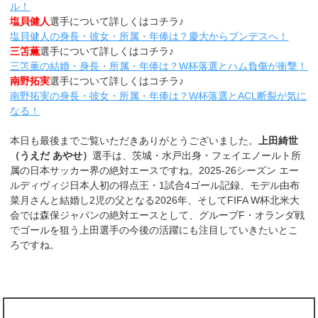
ル！
塩貝健人
選手について詳しくはコチラ♪
塩貝健人の身長・彼女・所属・年俸は？慶大からブンデスへ！
三笘薫
選手について詳しくはコチラ♪
三笘薫の結婚・身長・所属・年俸は？W杯落選とハム負傷が衝撃！
南野拓実
選手について詳しくはコチラ♪
南野拓実の身長・彼女・所属・年俸は？W杯落選とACL断裂が気に
なる！
本日も最後までご覧いただきありがとうございました。
上田綺世
（うえだ あやせ）
選手は、茨城・水戸出身・フェイエノールト所
属の日本サッカー界の絶対エースですね。2025-26シーズン エー
ルディヴィジ日本人初の得点王・1試合4ゴール記録、モデル由布
菜月さんと結婚し2児の父となる2026年、そしてFIFA W杯北米大
会では森保ジャパンの絶対エースとして、グループF・オランダ戦
でゴールを狙う上田選手の今後の活躍にも注目していきたいとこ
ろですね。