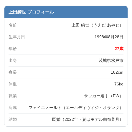
上田綺世 プロフィール
名前
上田 綺世（うえだ あやせ）
生年月日
1998年8月28日
年齢
27歳
出身
茨城県水戸市
身長
182cm
体重
76kg
職業
サッカー選手（FW）
所属
フェイエノールト（エールディヴィジ・オランダ）
結婚
既婚（2022年・妻はモデル由布菜月）