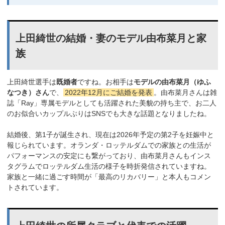
上田綺世の結婚・妻のモデル由布菜月と家
族
上田綺世選手は
既婚者
ですね。お相手は
モデルの由布菜月（ゆふ
なつき）さん
で、
2022年12月にご結婚を発表
。由布菜月さんは雑
誌「Ray」専属モデルとしても活躍された美貌の持ち主で、お二人
のお似合いカップルぶりはSNSでも大きな話題となりましたね。
結婚後、第1子が誕生され、現在は2026年予定の第2子を妊娠中と
報じられています。オランダ・ロッテルダムでの家族との生活が
パフォーマンスの安定にも繋がっており、由布菜月さんもインス
タグラムでロッテルダム生活の様子を時折発信されていますね。
家族と一緒に過ごす時間が「最高のリカバリー」と本人もコメン
トされています。