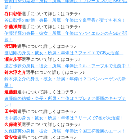
菅原由勢の結婚・身長・所属・年俸は？ブレーメンの右SBが話
題！
谷口彰悟
選手について詳しくはコチラ♪
谷口彰悟の結婚・身長・所属・年俸は？泉里香が妻でも有名！
伊藤洋輝
選手について詳しくはコチラ♪
伊藤洋輝の身長・彼女・所属・年俸は？バイエルンの左SBが話
題！
渡辺剛
選手について詳しくはコチラ♪
渡辺剛の身長・彼女・所属・年俸は？フェイエでCB大活躍！
瀬古歩夢
選手について詳しくはコチラ♪
瀬古歩夢の身長・彼女・所属・年俸は？ル・アーブルで覚醒中！
鈴木淳之介
選手について詳しくはコチラ♪
鈴木淳之介の身長・彼女・所属・年俸は？コペンハーゲンの新
星！
遠藤航
選手について詳しくはコチラ♪
遠藤航の結婚・身長・所属・年俸は？プレミア優勝のキャプテ
ン！
田中碧
選手について詳しくはコチラ♪
田中碧の身長・彼女・所属・年俸は？リーズで7番が大活躍！
久保建英
選手について詳しくはコチラ♪
久保建英の身長・彼女・所属・年俸は？国王杯優勝のエース！
堂安律
選手について詳しくはコチラ♪