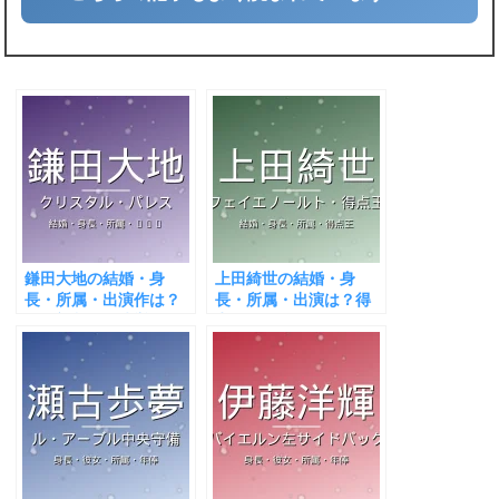
鎌田大地の結婚・身
上田綺世の結婚・身
長・所属・出演作は？
長・所属・出演は？得
ECL初制覇の快挙！
点王でW杯エース！