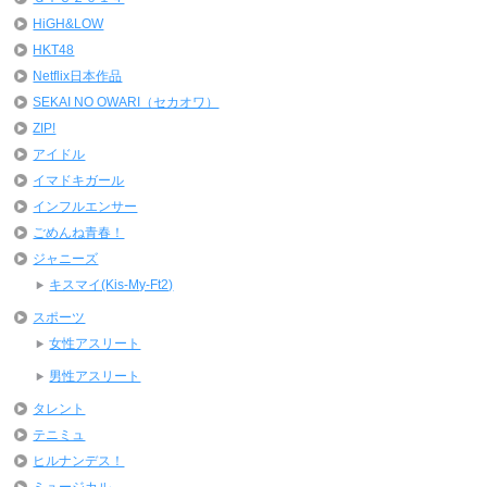
HiGH&LOW
HKT48
Netflix日本作品
SEKAI NO OWARI（セカオワ）
ZIP!
アイドル
イマドキガール
インフルエンサー
ごめんね青春！
ジャニーズ
キスマイ(Kis-My-Ft2)
スポーツ
女性アスリート
男性アスリート
タレント
テニミュ
ヒルナンデス！