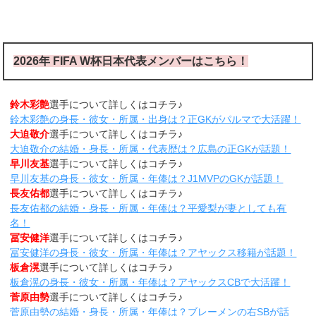
2026年 FIFA W杯日本代表メンバーはこちら！
鈴木彩艶
選手について詳しくはコチラ♪
鈴木彩艶の身長・彼女・所属・出身は？正GKがパルマで大活躍！
大迫敬介
選手について詳しくはコチラ♪
大迫敬介の結婚・身長・所属・代表歴は？広島の正GKが話題！
早川友基
選手について詳しくはコチラ♪
早川友基の身長・彼女・所属・年俸は？J1MVPのGKが話題！
長友佑都
選手について詳しくはコチラ♪
長友佑都の結婚・身長・所属・年俸は？平愛梨が妻としても有
名！
冨安健洋
選手について詳しくはコチラ♪
冨安健洋の身長・彼女・所属・年俸は？アヤックス移籍が話題！
板倉滉
選手について詳しくはコチラ♪
板倉滉の身長・彼女・所属・年俸は？アヤックスCBで大活躍！
菅原由勢
選手について詳しくはコチラ♪
菅原由勢の結婚・身長・所属・年俸は？ブレーメンの右SBが話