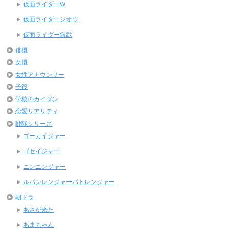
仮面ライダーW
仮面ライダージオウ
仮面ライダー鎧武
俳優
女優
女性アナウンサー
子役
学校のカイダン
恋愛リアリティ
戦隊シリーズ
ゴーカイジャー
ゴセイジャー
ニンニンジャー
ルパンレンジャーパトレンジャー
朝ドラ
あさが来た
あまちゃん