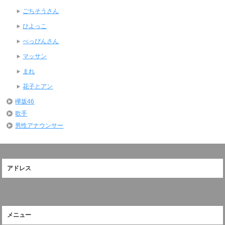
ごちそうさん
ひよっこ
べっぴんさん
マッサン
まれ
花子とアン
欅坂46
歌手
男性アナウンサー
アドレス
メニュー