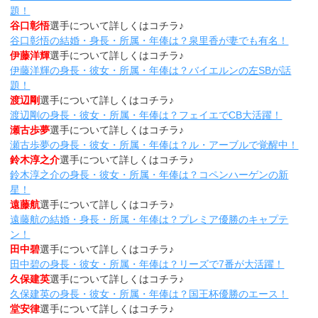
題！
谷口彰悟
選手について詳しくはコチラ♪
谷口彰悟の結婚・身長・所属・年俸は？泉里香が妻でも有名！
伊藤洋輝
選手について詳しくはコチラ♪
伊藤洋輝の身長・彼女・所属・年俸は？バイエルンの左SBが話
題！
渡辺剛
選手について詳しくはコチラ♪
渡辺剛の身長・彼女・所属・年俸は？フェイエでCB大活躍！
瀬古歩夢
選手について詳しくはコチラ♪
瀬古歩夢の身長・彼女・所属・年俸は？ル・アーブルで覚醒中！
鈴木淳之介
選手について詳しくはコチラ♪
鈴木淳之介の身長・彼女・所属・年俸は？コペンハーゲンの新
星！
遠藤航
選手について詳しくはコチラ♪
遠藤航の結婚・身長・所属・年俸は？プレミア優勝のキャプテ
ン！
田中碧
選手について詳しくはコチラ♪
田中碧の身長・彼女・所属・年俸は？リーズで7番が大活躍！
久保建英
選手について詳しくはコチラ♪
久保建英の身長・彼女・所属・年俸は？国王杯優勝のエース！
堂安律
選手について詳しくはコチラ♪