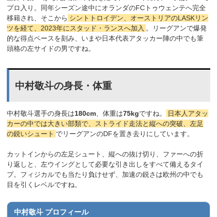
プロ入り。同年シーズン途中にオランダのFCトゥウェンテへ完全
移籍され、そこから
シントトロイデン、オーストリアのLASKリン
ツを経て、2023年にスタッド・ランスへ加入
。リーグアンで爆発
的な得点ペースを刻み、いまや日本代表アタッカー陣の中でも筆
頭格の左サイドの男ですね。
中村敬斗の身長・体重
中村敬斗選手の身長は
180cm
、体重は
75kg
ですね。
日本人アタッ
カーの中では大きい部類で、ストライド走法と縦への突破、左足
の鋭いシュート
でリーグアンのDFを置き去りにしています。
カットインからの左足シュート、縦への抜け切り、ファーへの折
り返しと、左ウイングとして必要な引き出しをすべて備えるタイ
プ。フィジカルでも当たり負けせず、加速の鋭さは欧州の中でも
目を引くレベルですね。
中村敬斗 プロフィール