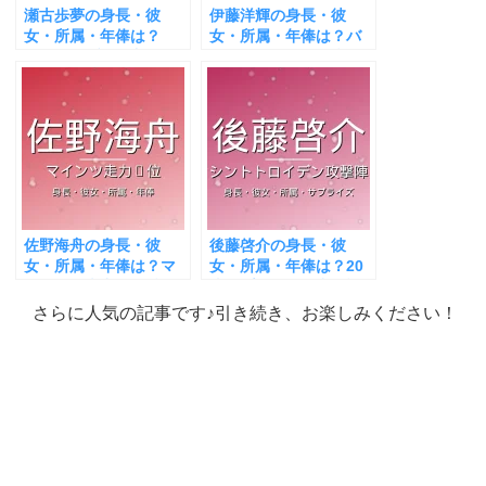
瀬古歩夢の身長・彼
伊藤洋輝の身長・彼
女・所属・年俸は？
女・所属・年俸は？バ
ル・アーブルで覚醒
イエルンの左SBが話
中！
題！
佐野海舟の身長・彼
後藤啓介の身長・彼
女・所属・年俸は？マ
女・所属・年俸は？20
インツで走力1位が話
歳サプライズ選出が話
題！
題！
さらに人気の記事です♪引き続き、お楽しみください！