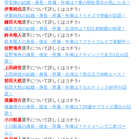
堂安律の結婚・身長・所属・年俸は？妻の明松美玖が気になる！
伊東純也
選手について詳しくはコチラ♪
伊東純也の結婚・身長・所属・年俸は？イナズマ突破が話題！
鎌田大地
選手について詳しくはコチラ♪
鎌田大地の結婚・身長・所属・出演作は？ECL初制覇の快挙！
鈴木唯人
選手について詳しくはコチラ♪
鈴木唯人の身長・彼女・所属・年俸は？フライブルクで覚醒中！
佐野海舟
選手について詳しくはコチラ♪
佐野海舟の身長・彼女・所属・年俸は？マインツで走力1位が話
題！
上田綺世
選手について詳しくはコチラ♪
上田綺世の結婚・身長・所属・出演は？得点王でW杯エース！
前田大然
選手について詳しくはコチラ♪
前田大然の結婚・身長・所属・年俸は？セルティックMVPが話
題！
後藤啓介
選手について詳しくはコチラ♪
後藤啓介の身長・彼女・所属・年俸は？20歳サプライズ選出が話
題！
小川航基
選手について詳しくはコチラ♪
小川航基の身長・彼女・所属・年俸は？ナイメヘンで二桁ゴー
ル！