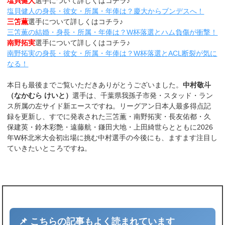
塩貝健人
選手について詳しくはコチラ♪
塩貝健人の身長・彼女・所属・年俸は？慶大からブンデスへ！
三笘薫
選手について詳しくはコチラ♪
三笘薫の結婚・身長・所属・年俸は？W杯落選とハム負傷が衝撃！
南野拓実
選手について詳しくはコチラ♪
南野拓実の身長・彼女・所属・年俸は？W杯落選とACL断裂が気に
なる！
本日も最後までご覧いただきありがとうございました。
中村敬斗
（なかむら けいと）
選手は、千葉県我孫子市発・スタッド・ラン
ス所属の左サイド新エースですね。リーグアン日本人最多得点記
録を更新し、すでに発表された三笘薫・南野拓実・長友佑都・久
保建英・鈴木彩艶・遠藤航・鎌田大地・上田綺世らとともに2026
年W杯北米大会初出場に挑む中村選手の今後にも、ますます注目し
ていきたいところですね。
📌 こちらの記事もよく読まれています