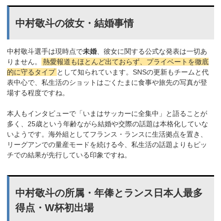
中村敬斗の彼女・結婚事情
中村敬斗選手は現時点で
未婚
、彼女に関する公式な発表は一切あ
りません。
熱愛報道もほとんど出ておらず、プライベートを徹底
的に守るタイプ
として知られています。SNSの更新もチームと代
表中心で、私生活のショットはごくたまに食事や旅先の写真が登
場する程度ですね。
本人もインタビューで「いまはサッカーに全集中」と語ることが
多く、25歳という年齢ながら結婚や交際の話題は本格化していな
いようです。海外組としてフランス・ランスに生活拠点を置き、
リーグアンでの量産モードを続ける今、私生活の話題よりもピッ
チでの結果が先行している印象ですね。
中村敬斗の所属・年俸とランス日本人最多
得点・W杯初出場