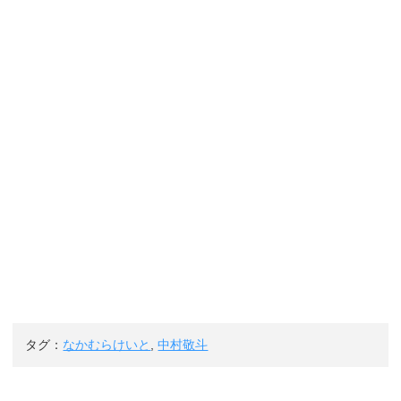
タグ：
なかむらけいと
,
中村敬斗