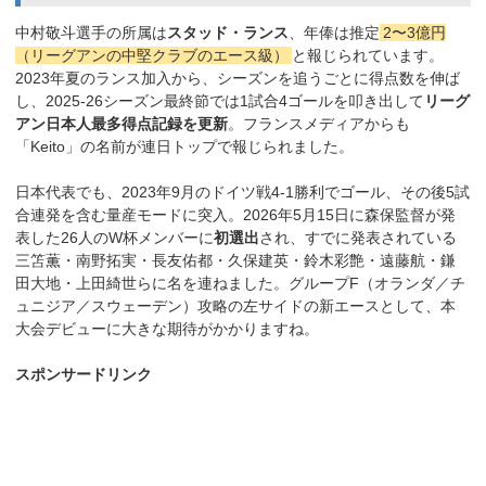
中村敬斗選手の所属は
スタッド・ランス
、年俸は推定
2〜3億円
（リーグアンの中堅クラブのエース級）
と報じられています。
2023年夏のランス加入から、シーズンを追うごとに得点数を伸ば
し、2025-26シーズン最終節では1試合4ゴールを叩き出して
リーグ
アン日本人最多得点記録を更新
。フランスメディアからも
「Keito」の名前が連日トップで報じられました。
日本代表でも、2023年9月のドイツ戦4-1勝利でゴール、その後5試
合連発を含む量産モードに突入。2026年5月15日に森保監督が発
表した26人のW杯メンバーに
初選出
され、すでに発表されている
三笘薫・南野拓実・長友佑都・久保建英・鈴木彩艶・遠藤航・鎌
田大地・上田綺世らに名を連ねました。グループF（オランダ／チ
ュニジア／スウェーデン）攻略の左サイドの新エースとして、本
大会デビューに大きな期待がかかりますね。
スポンサードリンク