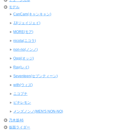
ミュージカル
モデル
CanCam(キャンキャン)
JJ(ジェイジェイ)
MORE(モア)
nicola(ニコラ)
non-no(ノンノ)
Oggi(オッジ)
Ray(レイ)
Seventeen(セブンティーン)
with(ウィズ)
ニコプチ
ピチレモン
メンズノンノ(MEN'S NON-NO)
乃木坂46
仮面ライダー