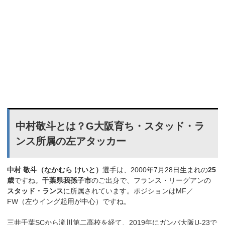
中村敬斗とは？G大阪育ち・スタッド・ラ
ンス所属の左アタッカー
中村 敬斗（なかむら けいと）
選手は、2000年7月28日生まれの
25
歳
ですね。
千葉県我孫子市
のご出身で、フランス・リーグアンの
スタッド・ランス
に所属されています。ポジションはMF／
FW（左ウイング起用が中心）ですね。
三井千葉SCから滝川第二高校を経て、2019年にガンバ大阪U-23で