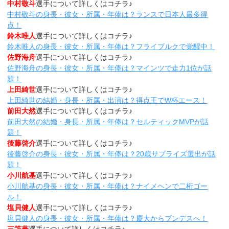
中村敬斗
選手について詳しくはコチラ♪
中村敬斗の身長・彼女・所属・年俸は？ランスで日本人最多得
点！
鈴木唯人
選手について詳しくはコチラ♪
鈴木唯人の身長・彼女・所属・年俸は？フライブルクで覚醒中！
佐野海舟
選手について詳しくはコチラ♪
佐野海舟の身長・彼女・所属・年俸は？マインツで走力1位が話
題！
上田綺世
選手について詳しくはコチラ♪
上田綺世の結婚・身長・所属・出演は？得点王でW杯エース！
前田大然
選手について詳しくはコチラ♪
前田大然の結婚・身長・所属・年俸は？セルティックMVPが話
題！
後藤啓介
選手について詳しくはコチラ♪
後藤啓介の身長・彼女・所属・年俸は？20歳サプライズ選出が話
題！
小川航基
選手について詳しくはコチラ♪
小川航基の身長・彼女・所属・年俸は？ナイメヘンで二桁ゴー
ル！
塩貝健人
選手について詳しくはコチラ♪
塩貝健人の身長・彼女・所属・年俸は？慶大からブンデスへ！
三笘薫
選手について詳しくはコチラ♪