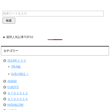
🔥 週間人気記事TOP10
カテゴリー
2019年ドラマ
3年A組
白衣の戦士！
AKB48
D-BOYS
ＧＴＯ２０１２
ＧＴＯ２０１４
HiGH&LOW