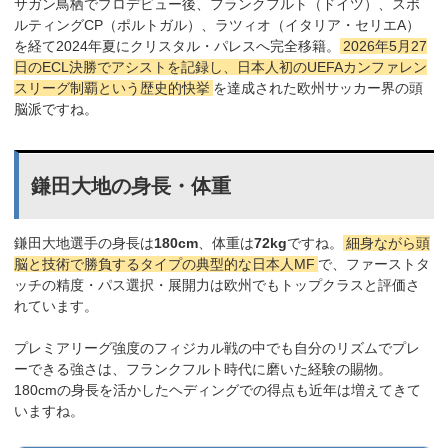
サガン鳥栖でプロデビュー後、フランクフルト（ドイツ）、スポ
ルティングCP（ポルトガル）、ラツィオ（イタリア・セリエA）
を経て2024年夏にクリスタル・パレスへ完全移籍。
2026年5月27
日のECL決勝でアシストを記録し、日本人初のUEFAカンファレン
スリーグ制覇という歴史的快挙
を達成された欧州サッカー界の頭
脳派ですね。
鎌田大地の身長・体重
鎌田大地選手の身長は
180cm
、体重は
72kg
ですね。
細身ながら頭
脳と技術で勝負するタイプの典型的な日本人MF
で、ファーストタ
ッチの精度・パス選択・展開力は欧州でもトップクラスと評価さ
れています。
プレミアリーグ強度のフィジカル戦の中でも自分のリズムでプレ
ーできる強さは、フランクフルト時代に磨いた経験の賜物。
180cmの身長を活かしたヘディングでの得点も近年は増えてきて
いますね。