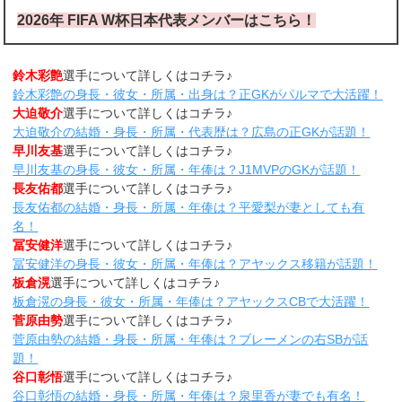
2026年 FIFA W杯日本代表メンバーはこちら！
鈴木彩艶
選手について詳しくはコチラ♪
鈴木彩艶の身長・彼女・所属・出身は？正GKがパルマで大活躍！
大迫敬介
選手について詳しくはコチラ♪
大迫敬介の結婚・身長・所属・代表歴は？広島の正GKが話題！
早川友基
選手について詳しくはコチラ♪
早川友基の身長・彼女・所属・年俸は？J1MVPのGKが話題！
長友佑都
選手について詳しくはコチラ♪
長友佑都の結婚・身長・所属・年俸は？平愛梨が妻としても有
名！
冨安健洋
選手について詳しくはコチラ♪
冨安健洋の身長・彼女・所属・年俸は？アヤックス移籍が話題！
板倉滉
選手について詳しくはコチラ♪
板倉滉の身長・彼女・所属・年俸は？アヤックスCBで大活躍！
菅原由勢
選手について詳しくはコチラ♪
菅原由勢の結婚・身長・所属・年俸は？ブレーメンの右SBが話
題！
谷口彰悟
選手について詳しくはコチラ♪
谷口彰悟の結婚・身長・所属・年俸は？泉里香が妻でも有名！