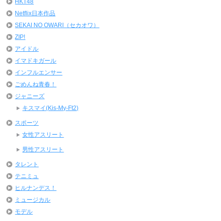
HKT48
Netflix日本作品
SEKAI NO OWARI（セカオワ）
ZIP!
アイドル
イマドキガール
インフルエンサー
ごめんね青春！
ジャニーズ
キスマイ(Kis-My-Ft2)
スポーツ
女性アスリート
男性アスリート
タレント
テニミュ
ヒルナンデス！
ミュージカル
モデル