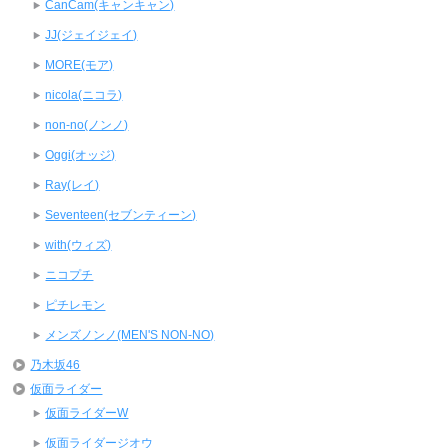
CanCam(キャンキャン)
JJ(ジェイジェイ)
MORE(モア)
nicola(ニコラ)
non-no(ノンノ)
Oggi(オッジ)
Ray(レイ)
Seventeen(セブンティーン)
with(ウィズ)
ニコプチ
ピチレモン
メンズノンノ(MEN'S NON-NO)
乃木坂46
仮面ライダー
仮面ライダーW
仮面ライダージオウ