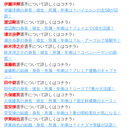
伊藤洋輝
選手について詳しくはコチラ♪
伊藤洋輝の身長・彼女・所属・年俸は？バイエルンの左SBが話
題！
渡辺剛
選手について詳しくはコチラ♪
渡辺剛の身長・彼女・所属・年俸は？フェイエでCB大活躍！
瀬古歩夢
選手について詳しくはコチラ♪
瀬古歩夢の身長・彼女・所属・年俸は？ル・アーブルで覚醒中！
鈴木淳之介
選手について詳しくはコチラ♪
鈴木淳之介の身長・彼女・所属・年俸は？コペンハーゲンの新
星！
遠藤航
選手について詳しくはコチラ♪
遠藤航の結婚・身長・所属・年俸は？プレミア優勝のキャプテ
ン！
田中碧
選手について詳しくはコチラ♪
田中碧の身長・彼女・所属・年俸は？リーズで7番が大活躍！
久保建英
選手について詳しくはコチラ♪
久保建英の身長・彼女・所属・年俸は？国王杯優勝のエース！
堂安律
選手について詳しくはコチラ♪
堂安律の結婚・身長・所属・年俸は？妻の明松美玖が気になる！
伊東純也
選手について詳しくはコチラ♪
伊東純也の結婚・身長・所属・年俸は？イナズマ突破が話題！