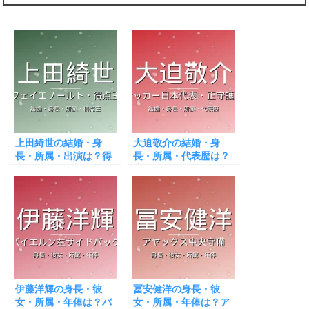
上田綺世の結婚・身
大迫敬介の結婚・身
長・所属・出演は？得
長・所属・代表歴は？
点王でW杯エース！
広島の正GKが話題！
伊藤洋輝の身長・彼
冨安健洋の身長・彼
女・所属・年俸は？バ
女・所属・年俸は？ア