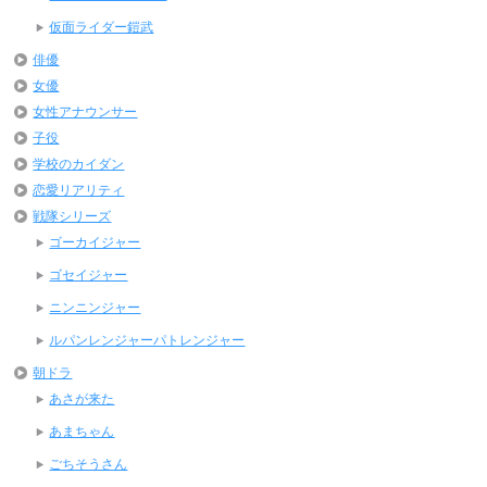
仮面ライダー鎧武
俳優
女優
女性アナウンサー
子役
学校のカイダン
恋愛リアリティ
戦隊シリーズ
ゴーカイジャー
ゴセイジャー
ニンニンジャー
ルパンレンジャーパトレンジャー
朝ドラ
あさが来た
あまちゃん
ごちそうさん