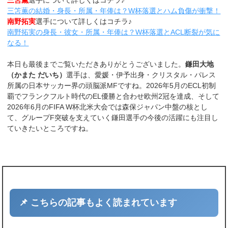
三笘薫の結婚・身長・所属・年俸は？W杯落選とハム負傷が衝撃！
南野拓実
選手について詳しくはコチラ♪
南野拓実の身長・彼女・所属・年俸は？W杯落選とACL断裂が気に
なる！
本日も最後までご覧いただきありがとうございました。
鎌田大地
（かまた だいち）
選手は、愛媛・伊予出身・クリスタル・パレス
所属の日本サッカー界の頭脳派MFですね。2026年5月のECL初制
覇でフランクフルト時代のEL優勝と合わせ欧州2冠を達成、そして
2026年6月のFIFA W杯北米大会では森保ジャパン中盤の核とし
て、グループF突破を支えていく鎌田選手の今後の活躍にも注目し
ていきたいところですね。
📌 こちらの記事もよく読まれています