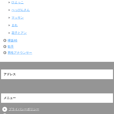
ひよっこ
べっぴんさん
マッサン
まれ
花子とアン
欅坂46
歌手
男性アナウンサー
アドレス
メニュー
プライバシーポリシー