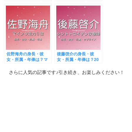
イエルンの左SBが話
ヤックス移籍が話題！
題！
佐野海舟の身長・彼
後藤啓介の身長・彼
女・所属・年俸は？マ
女・所属・年俸は？20
インツで走力1位が話
歳サプライズ選出が話
題！
題！
さらに人気の記事です♪引き続き、お楽しみください！