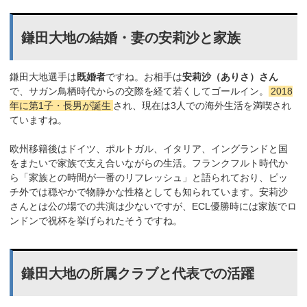
鎌田大地の結婚・妻の安莉沙と家族
鎌田大地選手は
既婚者
ですね。お相手は
安莉沙（ありさ）さん
で、サガン鳥栖時代からの交際を経て若くしてゴールイン。
2018
年に第1子・長男が誕生
され、現在は3人での海外生活を満喫され
ていますね。
欧州移籍後はドイツ、ポルトガル、イタリア、イングランドと国
をまたいで家族で支え合いながらの生活。フランクフルト時代か
ら「家族との時間が一番のリフレッシュ」と語られており、ピッ
チ外では穏やかで物静かな性格としても知られています。安莉沙
さんとは公の場での共演は少ないですが、ECL優勝時には家族でロ
ンドンで祝杯を挙げられたそうですね。
鎌田大地の所属クラブと代表での活躍