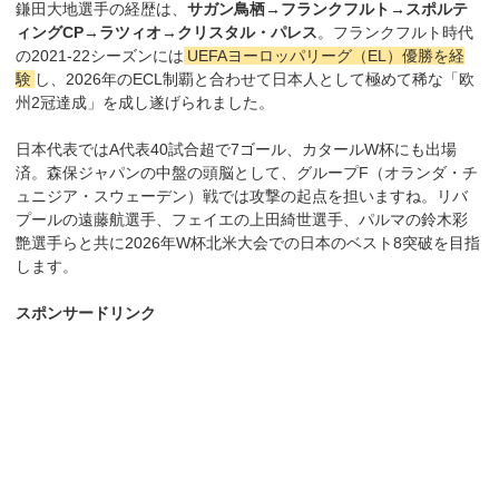
鎌田大地選手の経歴は、
サガン鳥栖→フランクフルト→スポルテ
ィングCP→ラツィオ→クリスタル・パレス
。フランクフルト時代
の2021-22シーズンには
UEFAヨーロッパリーグ（EL）優勝を経
験
し、2026年のECL制覇と合わせて日本人として極めて稀な「欧
州2冠達成」を成し遂げられました。
日本代表ではA代表40試合超で7ゴール、カタールW杯にも出場
済。森保ジャパンの中盤の頭脳として、グループF（オランダ・チ
ュニジア・スウェーデン）戦では攻撃の起点を担いますね。リバ
プールの遠藤航選手、フェイエの上田綺世選手、パルマの鈴木彩
艶選手らと共に2026年W杯北米大会での日本のベスト8突破を目指
します。
スポンサードリンク