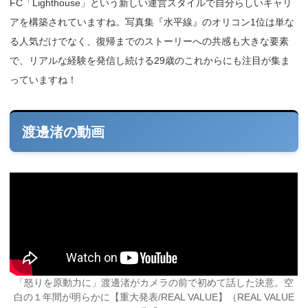
FC「Lighthouse」という新しい運営スタイルで自分らしいキャリ
アを構築されていますね。写真集『水平線』のオリコン1位は単な
る人気だけでなく、復帰までのストーリーへの共感も大きな要素
で、リアルな経験を発信し続ける29歳のこれからにも注目が集ま
っていますね！
渡邊渚の動画
「怒りを原動力に」渡邊渚がカメラの前で初めて話した決意。空
白の１年間が明らかに【重大発表/REAL VALUE】（REAL VALUE