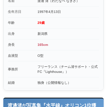
名前
渡邊 渚（わたなべ なぎさ）
生年月日
1997年4月13日
年齢
29歳
出身
新潟県
身長
165cm
血液型
O型
フリーランス（チーム渚サポート・公式
事務所
FC『Lighthouse』）
結婚
独身（公開情報なし）
渡邊渚が写真集『水平線』オリコン1位獲