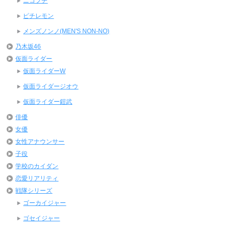
ニコプチ
ピチレモン
メンズノンノ(MEN'S NON-NO)
乃木坂46
仮面ライダー
仮面ライダーW
仮面ライダージオウ
仮面ライダー鎧武
俳優
女優
女性アナウンサー
子役
学校のカイダン
恋愛リアリティ
戦隊シリーズ
ゴーカイジャー
ゴセイジャー