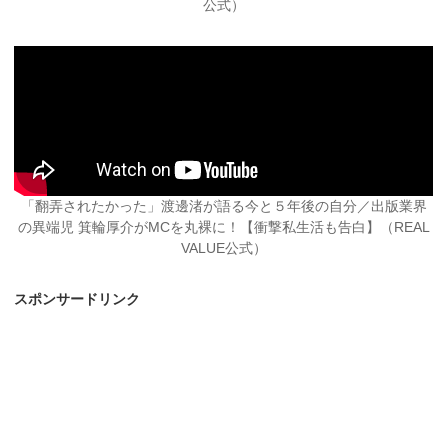
公式）
「翻弄されたかった」渡邊渚が語る今と５年後の自分／出版業界
の異端児 箕輪厚介がMCを丸裸に！【衝撃私生活も告白】（REAL
VALUE公式）
スポンサードリンク