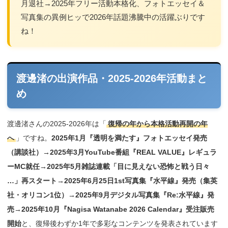
月退社→2025年フリー活動本格化、フォトエッセイ＆
写真集の異例ヒッで2026年話題沸騰中の活躍ぶりです
ね！
渡邊渚の出演作品・2025-2026年活動まと
め
渡邊渚さんの2025-2026年は「
復帰の年から本格活動再開の年
へ
」ですね。
2025年1月『透明を満たす』フォトエッセイ発売
（講談社）→2025年3月YouTube番組『REAL VALUE』レギュラ
ーMC就任→2025年5月雑誌連載「目に見えない恐怖と戦う日々
…」再スタート→2025年6月25日1st写真集『水平線』発売（集英
社・オリコン1位）→2025年9月デジタル写真集『Re:水平線』発
売→2025年10月『Nagisa Watanabe 2026 Calendar』受注販売
開始
と、復帰後わずか1年で多彩なコンテンツを発表されています