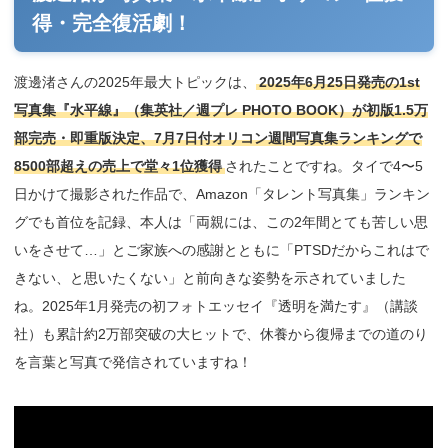
得・完全復活劇！
渡邊渚さんの2025年最大トピックは、
2025年6月25日発売の1st
写真集『水平線』（集英社／週プレ PHOTO BOOK）が初版1.5万
部完売・即重版決定、7月7日付オリコン週間写真集ランキングで
8500部超えの売上で堂々1位獲得
されたことですね。タイで4〜5
日かけて撮影された作品で、Amazon「タレント写真集」ランキン
グでも首位を記録、本人は「両親には、この2年間とても苦しい思
いをさせて…」とご家族への感謝とともに「PTSDだからこれはで
きない、と思いたくない」と前向きな姿勢を示されていました
ね。2025年1月発売の初フォトエッセイ『透明を満たす』（講談
社）も累計約2万部突破の大ヒットで、休養から復帰までの道のり
を言葉と写真で発信されていますね！