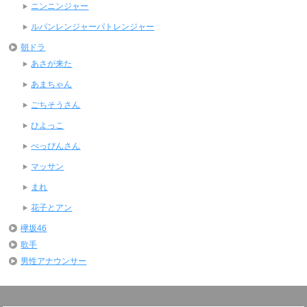
ニンニンジャー
ルパンレンジャーパトレンジャー
朝ドラ
あさが来た
あまちゃん
ごちそうさん
ひよっこ
べっぴんさん
マッサン
まれ
花子とアン
欅坂46
歌手
男性アナウンサー