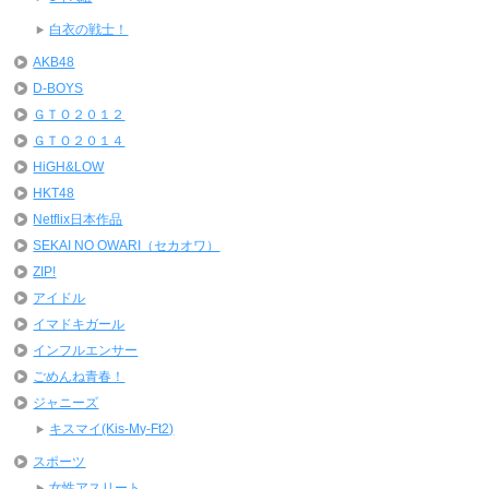
白衣の戦士！
AKB48
D-BOYS
ＧＴＯ２０１２
ＧＴＯ２０１４
HiGH&LOW
HKT48
Netflix日本作品
SEKAI NO OWARI（セカオワ）
ZIP!
アイドル
イマドキガール
インフルエンサー
ごめんね青春！
ジャニーズ
キスマイ(Kis-My-Ft2)
スポーツ
女性アスリート