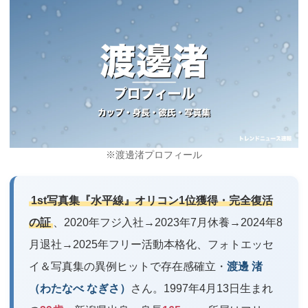
※渡邊渚プロフィール
1st写真集『水平線』オリコン1位獲得・完全復活
の証
、2020年フジ入社→2023年7月休養→2024年8
月退社→2025年フリー活動本格化、フォトエッセ
イ＆写真集の異例ヒットで存在感確立・
渡邊 渚
（わたなべ なぎさ）
さん。1997年4月13日生まれ