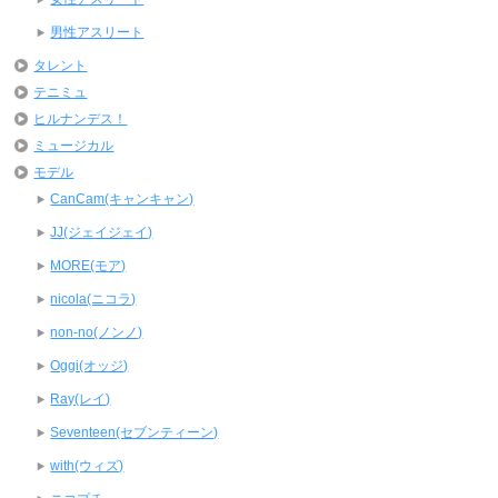
男性アスリート
タレント
テニミュ
ヒルナンデス！
ミュージカル
モデル
CanCam(キャンキャン)
JJ(ジェイジェイ)
MORE(モア)
nicola(ニコラ)
non-no(ノンノ)
Oggi(オッジ)
Ray(レイ)
Seventeen(セブンティーン)
with(ウィズ)