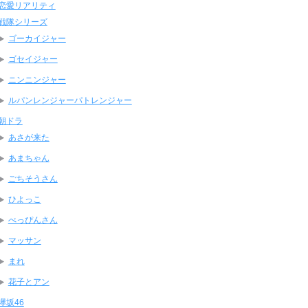
恋愛リアリティ
戦隊シリーズ
ゴーカイジャー
ゴセイジャー
ニンニンジャー
ルパンレンジャーパトレンジャー
朝ドラ
あさが来た
あまちゃん
ごちそうさん
ひよっこ
べっぴんさん
マッサン
まれ
花子とアン
欅坂46