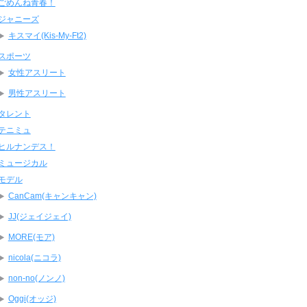
ごめんね青春！
ジャニーズ
キスマイ(Kis-My-Ft2)
スポーツ
女性アスリート
男性アスリート
タレント
テニミュ
ヒルナンデス！
ミュージカル
モデル
CanCam(キャンキャン)
JJ(ジェイジェイ)
MORE(モア)
nicola(ニコラ)
non-no(ノンノ)
Oggi(オッジ)