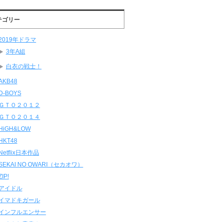
テゴリー
2019年ドラマ
3年A組
白衣の戦士！
AKB48
D-BOYS
ＧＴＯ２０１２
ＧＴＯ２０１４
HiGH&LOW
HKT48
Netflix日本作品
SEKAI NO OWARI（セカオワ）
ZIP!
アイドル
イマドキガール
インフルエンサー