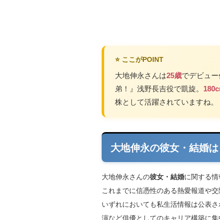
⭐ ここがPOINT
大地伸永さんは
25歳
でデビュー
弟！』浅野長吉役で凱旋。
180
株として活躍されていますね。
大地伸永の彼女・結婚は
大地伸永さんの
彼女・結婚
に関する情
これまでに信憑性のある熱愛報道や交
いずれにおいても私生活情報は公表さ
演など俳優としてのキャリア構築に集