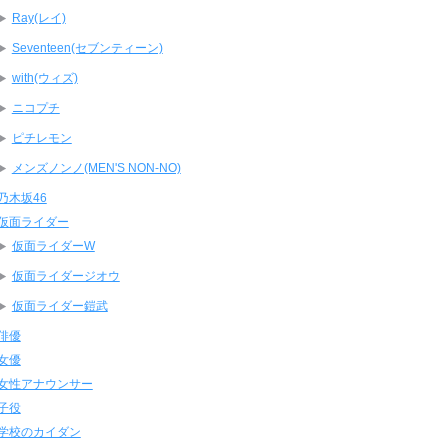
Ray(レイ)
Seventeen(セブンティーン)
with(ウィズ)
ニコプチ
ピチレモン
メンズノンノ(MEN'S NON-NO)
乃木坂46
仮面ライダー
仮面ライダーW
仮面ライダージオウ
仮面ライダー鎧武
俳優
女優
女性アナウンサー
子役
学校のカイダン