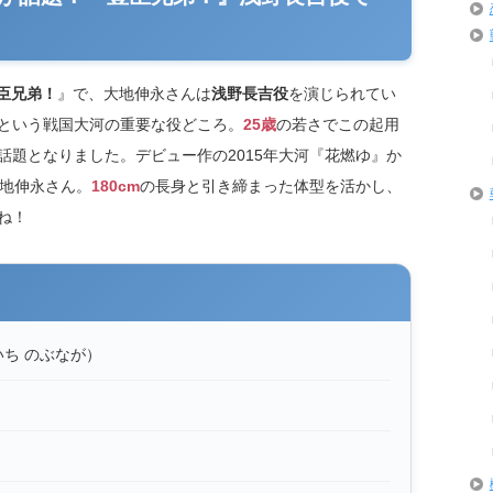
臣兄弟！
』で、大地伸永さんは
浅野長吉役
を演じられてい
という戦国大河の重要な役どころ。
25歳
の若さでこの起用
話題となりました。デビュー作の2015年大河『花燃ゆ』か
大地伸永さん。
180cm
の長身と引き締まった体型を活かし、
ね！
いち のぶなが）