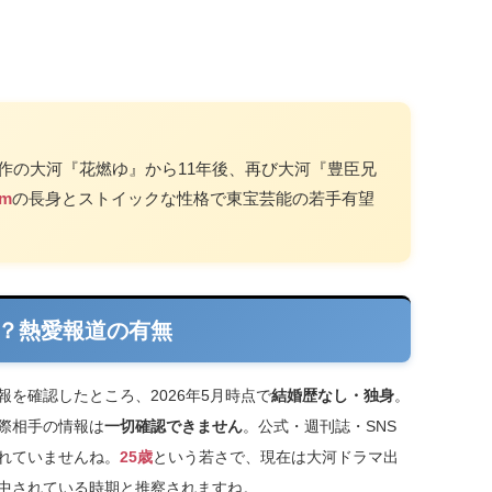
作の大河『花燃ゆ』から11年後、再び大河『豊臣兄
cm
の長身とストイックな性格で東宝芸能の若手有望
？熱愛報道の有無
報を確認したところ、2026年5月時点で
結婚歴なし・独身
。
際相手の情報は
一切確認できません
。公式・週刊誌・SNS
れていませんね。
25歳
という若さで、現在は大河ドラマ出
中されている時期と推察されますね。