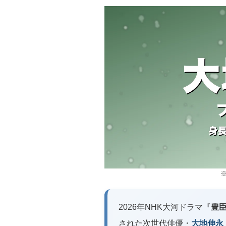
2026年NHK大河ドラマ『
豊
された次世代俳優・
大地伸永