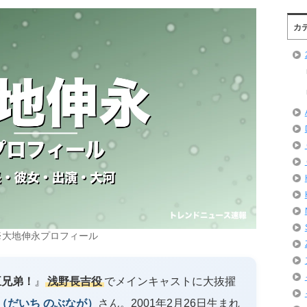
カ
※大地伸永プロフィール
臣兄弟！
』
浅野長吉役
でメインキャストに大抜擢
（だいち のぶなが）
さん。2001年2月26日生まれ