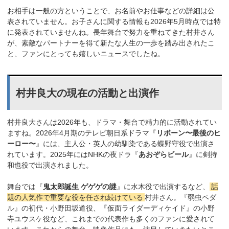
お相手は一般の方ということで、お名前やお仕事などの詳細は公
表されていません。お子さんに関する情報も2026年5月時点では特
に発表されていませんね。長年舞台で努力を重ねてきた村井さん
が、素敵なパートナーを得て新たな人生の一歩を踏み出されたこ
と、ファンにとっても嬉しいニュースでしたね。
村井良大の現在の活動と出演作
村井良大さんは2026年も、ドラマ・舞台で精力的に活動されてい
ますね。2026年4月期のテレビ朝日系ドラマ『
リボーン〜最後のヒ
ーロー〜
』には、主人公・英人の幼馴染である蝶野守役で出演さ
れています。2025年にはNHKの夜ドラ『
あおぞらビール
』に剣持
和也役で出演されました。
舞台では『
鬼太郎誕生 ゲゲゲの謎
』に水木役で出演するなど、
話
題の人気作で重要な役を任され続けている
村井さん。『弱虫ペダ
ル』の初代・小野田坂道役、『仮面ライダーディケイド』の小野
寺ユウスケ役など、これまでの代表作も多くのファンに愛されて