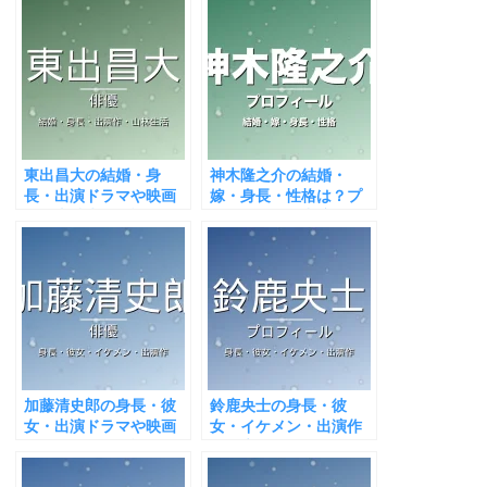
東出昌大の結婚・身
神木隆之介の結婚・
長・出演ドラマや映画
嫁・身長・性格は？プ
は？山林生活と話題！
ロフィール＆出演作ま
とめ
加藤清史郎の身長・彼
鈴鹿央士の身長・彼
女・出演ドラマや映画
女・イケメン・出演作
は？イケメンと話題！
を徹底紹介！