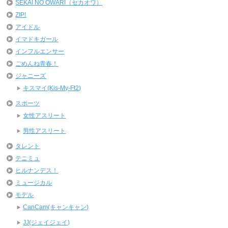
SEKAI NO OWARI（セカオワ）
ZIP!
アイドル
イマドキガール
インフルエンサー
ごめんね青春！
ジャニーズ
キスマイ(Kis-My-Ft2)
スポーツ
女性アスリート
男性アスリート
タレント
テニミュ
ヒルナンデス！
ミュージカル
モデル
CanCam(キャンキャン)
JJ(ジェイジェイ)