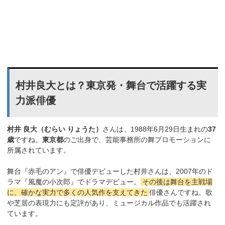
村井良大とは？東京発・舞台で活躍する実
力派俳優
村井 良大（むらい りょうた）
さんは、1988年6月29日生まれの
37
歳
ですね。
東京都
のご出身で、芸能事務所の舞プロモーションに
所属されています。
舞台『赤毛のアン』で俳優デビューした村井さんは、2007年のド
ラマ『風魔の小次郎』でドラマデビュー。
その後は舞台を主戦場
に、確かな実力で多くの人気作を支えてきた
俳優さんですね。歌
や芝居の表現力にも定評があり、ミュージカル作品でも活躍され
ています。