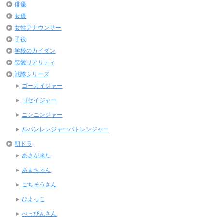
俳優
女優
女性アナウンサー
子役
学校のカイダン
恋愛リアリティ
戦隊シリーズ
ゴーカイジャー
ゴセイジャー
ニンニンジャー
ルパンレンジャーパトレンジャー
朝ドラ
あさが来た
あまちゃん
ごちそうさん
ひよっこ
べっぴんさん