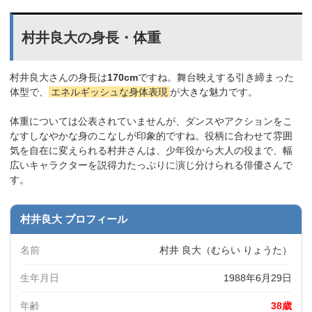
村井良大の身長・体重
村井良大さんの身長は
170cm
ですね。舞台映えする引き締まった
体型で、
エネルギッシュな身体表現
が大きな魅力です。
体重については公表されていませんが、ダンスやアクションをこ
なすしなやかな身のこなしが印象的ですね。役柄に合わせて雰囲
気を自在に変えられる村井さんは、少年役から大人の役まで、幅
広いキャラクターを説得力たっぷりに演じ分けられる俳優さんで
す。
村井良大 プロフィール
名前
村井 良大（むらい りょうた）
生年月日
1988年6月29日
年齢
38歳