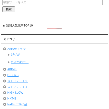
🔥 週間人気記事TOP10
カテゴリー
2019年ドラマ
3年A組
白衣の戦士！
AKB48
D-BOYS
ＧＴＯ２０１２
ＧＴＯ２０１４
HiGH&LOW
HKT48
Netflix日本作品