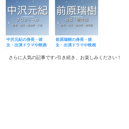
中沢元紀の身長・彼
前原瑞樹の身長・彼
女・出演ドラマや映画
女・出演ドラマや映画
が気になる！大河？
は？青年団出身が気に
なる！
さらに人気の記事です♪引き続き、お楽しみください！