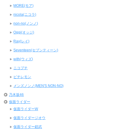
MORE(モア)
nicola(ニコラ)
non-no(ノンノ)
Oggi(オッジ)
Ray(レイ)
Seventeen(セブンティーン)
with(ウィズ)
ニコプチ
ピチレモン
メンズノンノ(MEN'S NON-NO)
乃木坂46
仮面ライダー
仮面ライダーW
仮面ライダージオウ
仮面ライダー鎧武