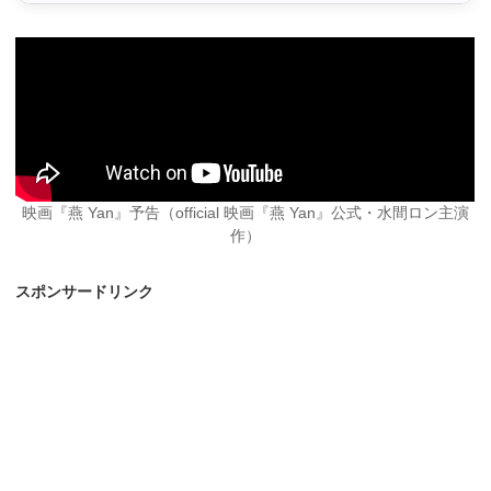
映画『燕 Yan』予告（official 映画『燕 Yan』公式・水間ロン主演
作）
スポンサードリンク