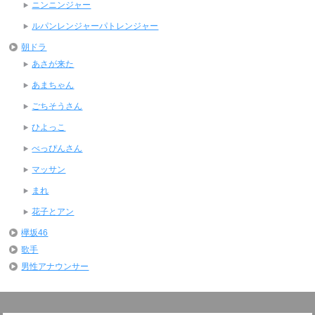
ニンニンジャー
ルパンレンジャーパトレンジャー
朝ドラ
あさが来た
あまちゃん
ごちそうさん
ひよっこ
べっぴんさん
マッサン
まれ
花子とアン
欅坂46
歌手
男性アナウンサー