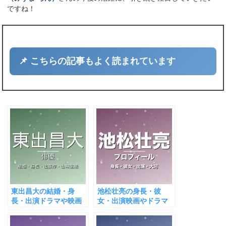
ですね！
📌 こちらの記事もよく読まれています
東出昌大の結婚・身
池松壮亮の身長・彼
長・出演ドラマや映画
女・出演映画やドラマ
は？山林生活と話題！
は？大河で躍動！