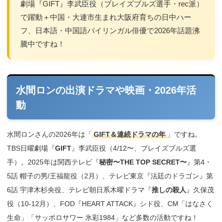
劇場『GIFT』李武臣役（ブレイズブルズ選手・rec派）
で躍動＋中国・大連市生まれ大阪府育ちの日中ハー
フ、日本語・中国語バイリンガル俳優で2026年話題沸
騰中ですね！
水間ロンの出演ドラマや映画・2026年活
動
水間ロンさんの2026年は「
GIFT＆連続ドラマの年
」ですね。
TBS日曜劇場『
GIFT
』李武臣役（4/12〜、ブレイズブルズ選
手）。2025年は関西テレビ『
秘密〜THE TOP SECRET〜
』第4・
5話 帽子の男/王福龍役（2月）、テレビ東京『法廷のドラゴン』第
6話 宇津木杉央役、テレビ朝日系木曜ドラマ『
推しの殺人
』久保茂
役（10-12月）、FOD『HEART ATTACK』シド役、CM「はなさく
生命」「サッポロサワー 氷彩1984」など多数の活動ですね！