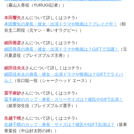
（霧山人香役（YURUGI記者））
本田響矢
さんについて詳しくはコチラ♪
本田響矢の身長・彼女・出演ドラマや映画は？ブレイク中！
（朝
谷圭二郎役（元ヤン・車いすラグビー））
細田善彦
さんについて詳しくはコチラ♪
細田善彦の身長・彼女・出演ドラマや映画は？GIFTで活躍！
（立
川夏彦役（ブレイズブルズ主将））
細田佳央太
さんについて詳しくはコチラ♪
細田佳央太の身長・彼女・出演ドラマや映画は？GIFTでライバ
ル！
（谷口聡一役（シャークヘッド エース））
冨手麻妙
さんについて詳しくはコチラ♪
冨手麻妙のカップ・身長・スリーサイズは？彼氏やGIFT出演！
（嬉里弥生役（ブレイズブルズ選手））
生越千晴
さんについて詳しくはコチラ♪
生越千晴のカップ・身長・サイズは？彼氏やGIFT出演は？
（坂東
青葉役（中山好太郎の姉））