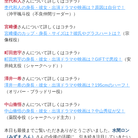
杢代和人
さんについて詳しくはコチラ♪
杢代和人の身長・彼女・出演ドラマや映画は？原因は自分で！
（沖平颯斗役（不良仲間リーダー））
宮﨑優
さんについて詳しくはコチラ♪
宮﨑優のカップ・身長・サイズは？彼氏やグラスハートは？
（宗
像桜役）
町田悠宇
さんについて詳しくはコチラ♪
町田悠宇の身長・彼女・出演ドラマや映画は？GIFTで悪役！
（安
井純太役（シャークヘッド））
澤井一希
さんについて詳しくはコチラ♪
澤井一希の身長・彼女・出演ドラマや映画は？195cmのハーフ！
（オリバー・ブラッドリー役）
中山脩悟
さんについて詳しくはコチラ♪
中山脩悟の身長・彼女・出演ドラマや映画は？中山秀征が父！
（薬院令役（シャークヘッド主力））
本日も最後までご覧いただきありがとうございました。
水間ロン
（みずま ろん）
さんの今後の活躍に、引き続き注目していきたい