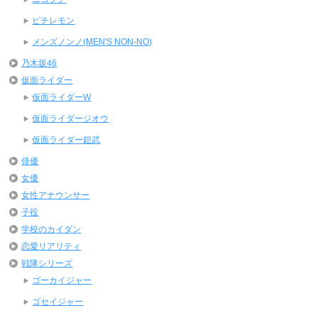
ピチレモン
メンズノンノ(MEN'S NON-NO)
乃木坂46
仮面ライダー
仮面ライダーW
仮面ライダージオウ
仮面ライダー鎧武
俳優
女優
女性アナウンサー
子役
学校のカイダン
恋愛リアリティ
戦隊シリーズ
ゴーカイジャー
ゴセイジャー