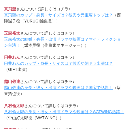
真飛聖
さんについて詳しくはコチラ♪
真飛聖のカップ・身長・サイズは？彼氏や元宝塚トップは？
（西
陣誠子役（YURUGI編集長））
玉森裕太
さんについて詳しくはコチラ♪
玉森裕太の結婚・身長・出演ドラマや映画は？マイ・フィクショ
ン主演！
（坂本昊役（作曲家マネージャー））
円井わん
さんについて詳しくはコチラ♪
円井わんのカップ・身長・サイズは？彼氏や朝ドラ出演は？
（GIFT出演）
越山敬達
さんについて詳しくはコチラ♪
越山敬達の身長・彼女・出演ドラマや映画は？国宝で話題！
（坂
東拓也役）
八村倫太郎
さんについて詳しくはコチラ♪
八村倫太郎の身長・彼女・出演ドラマや映画は？WATWING活躍！
（中山好太郎役（WATWING））