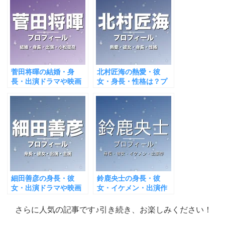
菅田将暉の結婚・身
北村匠海の熱愛・彼
長・出演ドラマや映画
女・身長・性格は？プ
は？小松菜奈が妻！
ロフィール＆出演作ま
とめ
細田善彦の身長・彼
鈴鹿央士の身長・彼
女・出演ドラマや映画
女・イケメン・出演作
は？GIFTで活躍！
を徹底紹介！
さらに人気の記事です♪引き続き、お楽しみください！