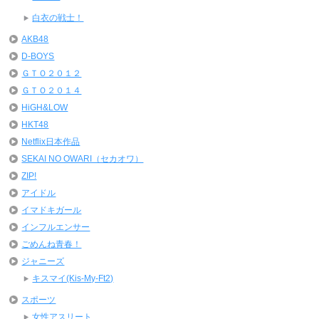
白衣の戦士！
AKB48
D-BOYS
ＧＴＯ２０１２
ＧＴＯ２０１４
HiGH&LOW
HKT48
Netflix日本作品
SEKAI NO OWARI（セカオワ）
ZIP!
アイドル
イマドキガール
インフルエンサー
ごめんね青春！
ジャニーズ
キスマイ(Kis-My-Ft2)
スポーツ
女性アスリート