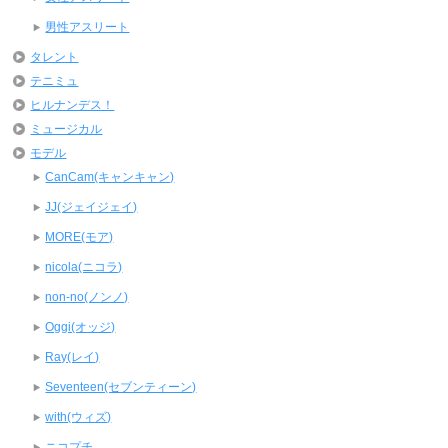
男性アスリート
タレント
テニミュ
ヒルナンデス！
ミュージカル
モデル
CanCam(キャンキャン)
JJ(ジェイジェイ)
MORE(モア)
nicola(ニコラ)
non-no(ノンノ)
Oggi(オッジ)
Ray(レイ)
Seventeen(セブンティーン)
with(ウィズ)
ニコプチ