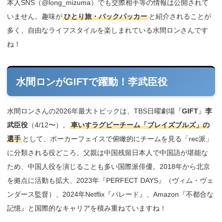
本人SNS（@long_mizuma）でも交際相手等の情報は公開されて
いません。趣味が
ひとり旅・バックパッカー
と紹介されることが
多く、自由なライフスタイルを楽しまれている水間ロンさんです
ね！
水間ロンがGIFTで躍動！李武臣役
水間ロンさんの2026年最大トピックは、TBS日曜劇場『
GIFT
』
李
武臣役
（4/12〜）。
車いすラグビーチーム「ブレイズブルズ」の
選手
として、ポーカーフェイスで俯瞰的にチームを見る「rec派」
に分類される役どころ。父親は中国残留日本人で中国語が堪能な
ため、中国人役を演じることも多い国際派俳優。2018年から北京
を拠点に活動も拡大、2023年『PERFECT DAYS』（ヴィム・ヴェ
ンダース監督）、2024年Netflix『パレード』、Amazon『不都合な
記憶』と国際的なキャリアを積み重ねていますね！