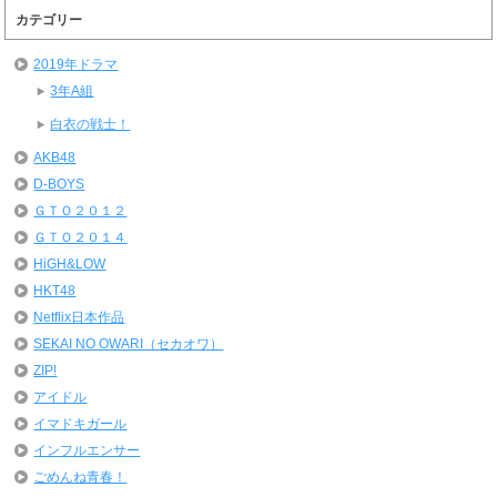
カテゴリー
2019年ドラマ
3年A組
白衣の戦士！
AKB48
D-BOYS
ＧＴＯ２０１２
ＧＴＯ２０１４
HiGH&LOW
HKT48
Netflix日本作品
SEKAI NO OWARI（セカオワ）
ZIP!
アイドル
イマドキガール
インフルエンサー
ごめんね青春！