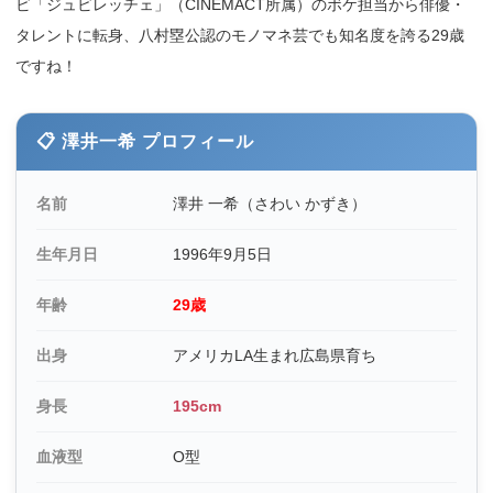
ビ「ジュビレッチェ」（CINEMACT所属）のボケ担当から俳優・
タレントに転身、八村塁公認のモノマネ芸でも知名度を誇る29歳
ですね！
📋 澤井一希 プロフィール
名前
澤井 一希（さわい かずき）
生年月日
1996年9月5日
年齢
29歳
出身
アメリカLA生まれ広島県育ち
身長
195cm
血液型
O型