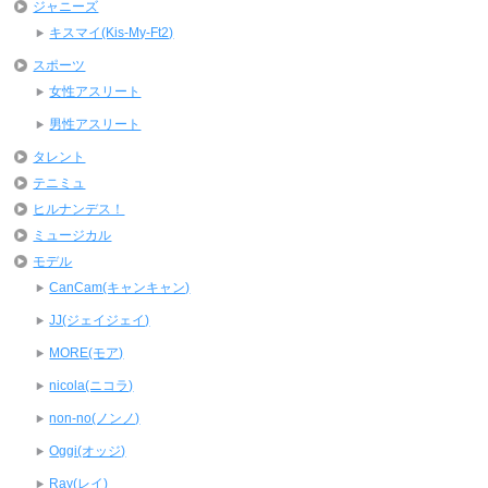
ジャニーズ
キスマイ(Kis-My-Ft2)
スポーツ
女性アスリート
男性アスリート
タレント
テニミュ
ヒルナンデス！
ミュージカル
モデル
CanCam(キャンキャン)
JJ(ジェイジェイ)
MORE(モア)
nicola(ニコラ)
non-no(ノンノ)
Oggi(オッジ)
Ray(レイ)