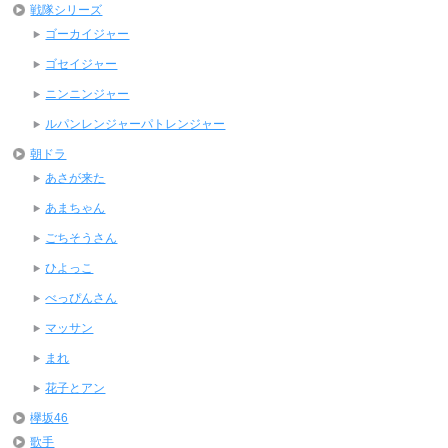
戦隊シリーズ
ゴーカイジャー
ゴセイジャー
ニンニンジャー
ルパンレンジャーパトレンジャー
朝ドラ
あさが来た
あまちゃん
ごちそうさん
ひよっこ
べっぴんさん
マッサン
まれ
花子とアン
欅坂46
歌手