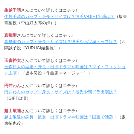
生越千晴
さんについて詳しくはコチラ♪
生越千晴のカップ・身長・サイズは？彼氏やGIFT出演は？
（坂東
青葉役（中山好太郎の姉））
真飛聖
さんについて詳しくはコチラ♪
真飛聖のカップ・身長・サイズは？彼氏や元宝塚トップは？
（西
陣誠子役（YURUGI編集長））
玉森裕太
さんについて詳しくはコチラ♪
玉森裕太の結婚・身長・出演ドラマや映画は？マイ・フィクショ
ン主演！
（坂本昊役（作曲家マネージャー））
円井わん
さんについて詳しくはコチラ♪
円井わんのカップ・身長・サイズは？彼氏や朝ドラ出演は？
（GIFT出演）
越山敬達
さんについて詳しくはコチラ♪
越山敬達の身長・彼女・出演ドラマや映画は？国宝で話題！
（坂
東拓也役）