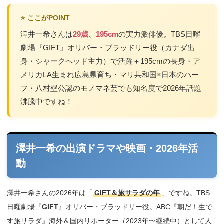
⭐ ここがPOINT
澤井一希さんは
29歳
、
195cm
の実力派俳優。TBS日曜
劇場『GIFT』オリバー・ブラッドリー役（カナダ出
身・シャークヘッド主力）で活躍＋195cmの長身・ア
メリカLA生まれ広島県育ち・マリ共和国×日本のハー
フ・八村塁公認のモノマネ芸でも知名度で2026年話題
沸騰中ですね！
澤井一希の出演ドラマや映画・2026年活
動
澤井一希さんの2026年は「
GIFT＆旅サラダの年
」ですね。TBS
日曜劇場『
GIFT
』オリバー・ブラッドリー役。ABC『朝だ！生で
す旅サラダ』海外＆国内リポーター（2023年〜継続中）として人