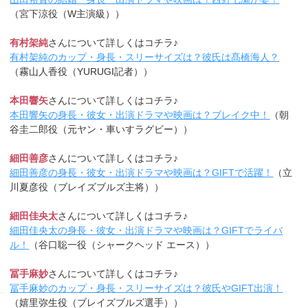
（宮下涼役（W主演級））
有村架純
さんについて詳しくはコチラ♪
有村架純のカップ・身長・スリーサイズは？彼氏は髙橋海人？
（霧山人香役（YURUGI記者））
本田響矢
さんについて詳しくはコチラ♪
本田響矢の身長・彼女・出演ドラマや映画は？ブレイク中！
（朝
谷圭二郎役（元ヤン・車いすラグビー））
細田善彦
さんについて詳しくはコチラ♪
細田善彦の身長・彼女・出演ドラマや映画は？GIFTで活躍！
（立
川夏彦役（ブレイズブルズ主将））
細田佳央太
さんについて詳しくはコチラ♪
細田佳央太の身長・彼女・出演ドラマや映画は？GIFTでライバ
ル！
（谷口聡一役（シャークヘッド エース））
冨手麻妙
さんについて詳しくはコチラ♪
冨手麻妙のカップ・身長・スリーサイズは？彼氏やGIFT出演！
（嬉里弥生役（ブレイズブルズ選手））