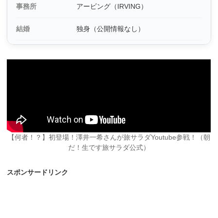
事務所
アービング（IRVING）
結婚
独身（公開情報なし）
【何者！？】初登場！澤井一希さんが旅サラダYoutube参戦！（朝
だ！生です旅サラダ公式）
スポンサードリンク