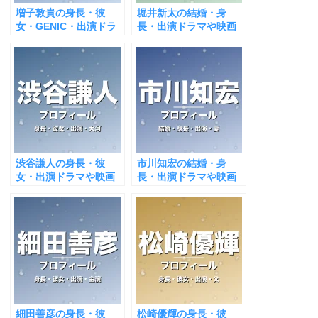
増子敦貴の身長・彼
堀井新太の結婚・身
女・GENIC・出演ドラ
長・出演ドラマや映画
マや映画は？ダンスも
は？大河で躍進！
上手いと話題！
渋谷謙人の身長・彼
市川知宏の結婚・身
女・出演ドラマや映画
長・出演ドラマや映画
は？大河で輝く！
は？永島聖羅が妻？
細田善彦の身長・彼
松崎優輝の身長・彼