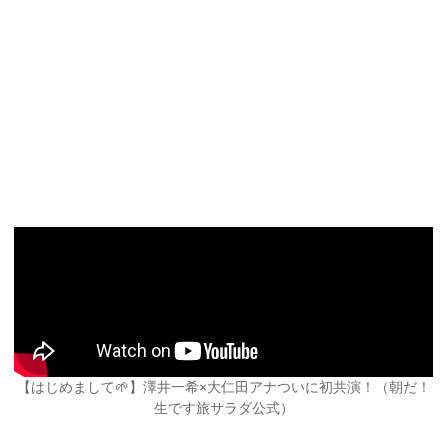
【はじめまして🌱】澤井一希×大仁田アナついに初共演！（朝だ！
生です旅サラダ公式）