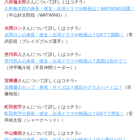
八村倫太郎
さんについて詳しくはコチラ♪
八村倫太郎の身長・彼女・出演ドラマや映画は？WATWING活躍！
（中山好太郎役（WATWING））
水間ロン
さんについて詳しくはコチラ♪
水間ロンの身長・彼女・出演ドラマや映画は？GIFTで躍動！
（李
武臣役（ブレイズブルズ選手））
杢代和人
さんについて詳しくはコチラ♪
杢代和人の身長・彼女・出演ドラマや映画は？原因は自分で！
（沖平颯斗役（不良仲間リーダー））
宮﨑優
さんについて詳しくはコチラ♪
宮﨑優のカップ・身長・サイズは？彼氏やグラスハートは？
（宗
像桜役）
町田悠宇
さんについて詳しくはコチラ♪
町田悠宇の身長・彼女・出演ドラマや映画は？GIFTで悪役！
（安
井純太役（シャークヘッド））
中山脩悟
さんについて詳しくはコチラ♪
中山脩悟の身長・彼女・出演ドラマや映画は？中山秀征が父！