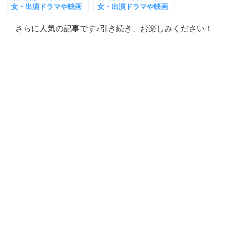
女・出演ドラマや映画
女・出演ドラマや映画
は？GIFTで活躍！
は？松崎しげるが父
親？
さらに人気の記事です♪引き続き、お楽しみください！