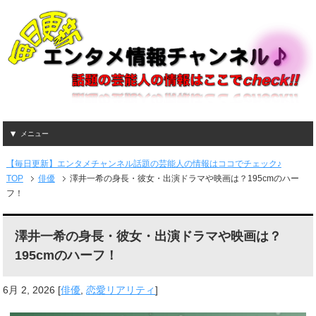
メニュー
【毎日更新】エンタメチャンネル話題の芸能人の情報はココでチェック♪
TOP
俳優
澤井一希の身長・彼女・出演ドラマや映画は？195cmのハー
フ！
澤井一希の身長・彼女・出演ドラマや映画は？
195cmのハーフ！
6月 2, 2026
[
俳優
,
恋愛リアリティ
]