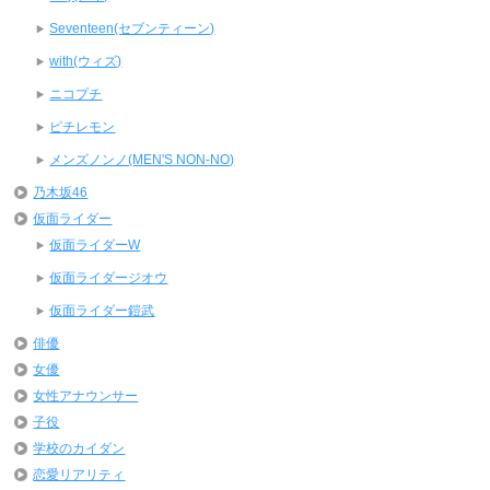
Seventeen(セブンティーン)
with(ウィズ)
ニコプチ
ピチレモン
メンズノンノ(MEN'S NON-NO)
乃木坂46
仮面ライダー
仮面ライダーW
仮面ライダージオウ
仮面ライダー鎧武
俳優
女優
女性アナウンサー
子役
学校のカイダン
恋愛リアリティ