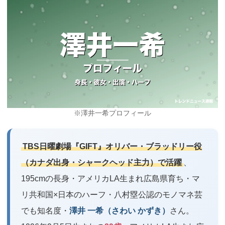
※澤井一希プロフィール
TBS日曜劇場『GIFT』オリバー・ブラッドリー役
（カナダ出身・シャークヘッド主力）で活躍
、
195cmの長身・アメリカLA生まれ広島県育ち・マ
リ共和国×日本のハーフ・八村塁公認のモノマネ芸
でも知名度・
澤井 一希（さわい かずき）
さん。