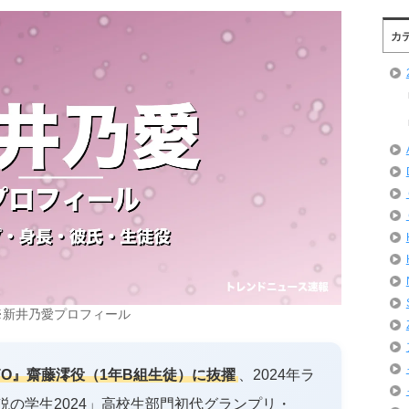
カ
※新井乃愛プロフィール
GTO』齋藤澪役（1年B組生徒）に抜擢
、2024年ラ
の学生2024」高校生部門初代グランプリ・