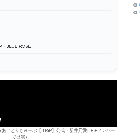
P・BLUE ROSE）
deo（あいとりちゅーぶ【iTRiP】公式・新井乃愛iTRiPメンバー
で出演）