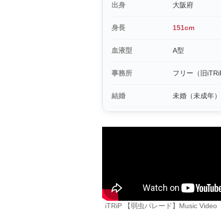
出身
大阪府
身長
151cm
血液型
A型
事務所
フリー（旧iTRi
結婚
未婚（未成年）
iTRiP 【弱虫パレード】Music Vi