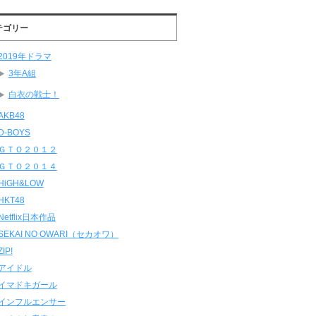
テゴリー
2019年ドラマ
3年A組
白衣の戦士！
AKB48
D-BOYS
ＧＴＯ２０１２
ＧＴＯ２０１４
HiGH&LOW
HKT48
Netflix日本作品
SEKAI NO OWARI（セカオワ）
ZIP!
アイドル
イマドキガール
インフルエンサー