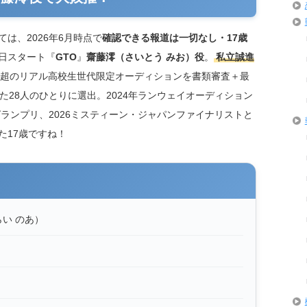
ては、2026年6月時点で
確認できる報道は一切なし・17歳
0日スタート『
GTO
』
齋藤澪（さいとう みお）役
。
私立誠進
名超のリアル高校生世代限定オーディションを書類審査＋最
た28人のひとりに選出。2024年ランウェイオーディション
グランプリ、2026ミスティーン・ジャパンファイナリストと
た17歳ですね！
らい のあ）