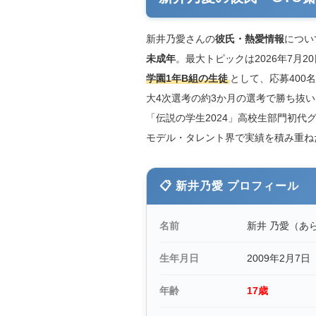
新井乃愛さんの
彼氏・熱愛情報
につい
未成年
。最大トピックは2026年7月2
学園1年B組の生徒
として、応募400
大4次選考の約3か月の選考で勝ち抜い
「伝説の学生2024」高校生部門初代
モデル・タレント界で実績を積み重ね
📋 新井乃愛 プロフィール
名前
新井 乃愛（あ
生年月日
2009年2月7日
年齢
17歳