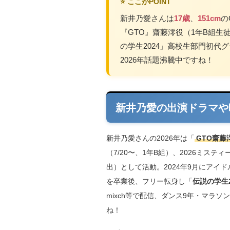
⭐ ここがPOINT
新井乃愛さんは
17歳
、
151cm
の
『GTO』齋藤澪役（1年B組生
の学生2024」高校生部門初代
2026年話題沸騰中ですね！
新井乃愛の出演ドラマや映
新井乃愛さんの2026年は「
GTO齋藤
（7/20〜、1年B組）、2026ミステ
出）として活動。2024年9月にアイ
を卒業後、フリー転身し「
伝説の学生2
mixch等で配信、ダンス9年・マラ
ね！