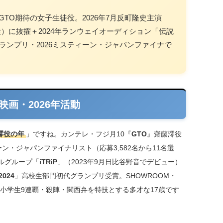
GTO期待の女子生徒役。2026年7月反町隆史主演
徒）に抜擢＋2024年ランウェイオーディション「伝説
グランプリ・2026ミスティーン・ジャパンファイナで
画・2026年活動
澪役の年
」ですね。カンテレ・フジ月10『
GTO
』齋藤澪役
ィーン・ジャパンファイナリスト（応募3,582名から11名選
ドルグループ「
iTRiP
」（2023年9月日比谷野音でデビュー）
024
」高校生部門初代グランプリ受賞。SHOWROOM・
ソン小学生9連覇・殺陣・関西弁を特技とする多才な17歳です