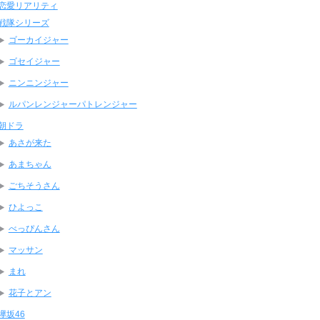
恋愛リアリティ
戦隊シリーズ
ゴーカイジャー
ゴセイジャー
ニンニンジャー
ルパンレンジャーパトレンジャー
朝ドラ
あさが来た
あまちゃん
ごちそうさん
ひよっこ
べっぴんさん
マッサン
まれ
花子とアン
欅坂46