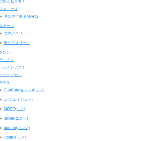
ごめんね青春！
ジャニーズ
キスマイ(Kis-My-Ft2)
スポーツ
女性アスリート
男性アスリート
タレント
テニミュ
ヒルナンデス！
ミュージカル
モデル
CanCam(キャンキャン)
JJ(ジェイジェイ)
MORE(モア)
nicola(ニコラ)
non-no(ノンノ)
Oggi(オッジ)