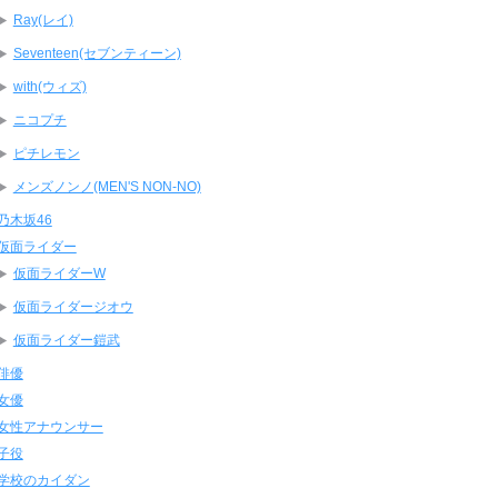
Ray(レイ)
Seventeen(セブンティーン)
with(ウィズ)
ニコプチ
ピチレモン
メンズノンノ(MEN'S NON-NO)
乃木坂46
仮面ライダー
仮面ライダーW
仮面ライダージオウ
仮面ライダー鎧武
俳優
女優
女性アナウンサー
子役
学校のカイダン