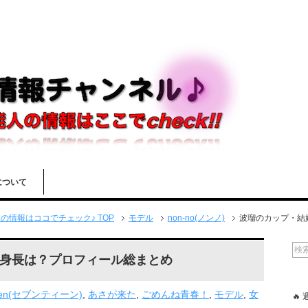
について
情報はココでチェック♪ TOP
モデル
non-no(ノンノ)
波瑠のカップ・結
身長は？プロフィール総まとめ
teen(セブンティーン)
,
あさが来た
,
ごめんね青春！
,
モデル
,
女
🔥