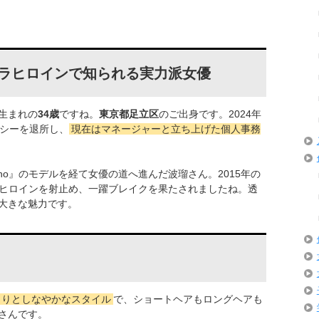
ラヒロインで知られる実力派女優
日生まれの
34歳
ですね。
東京都足立区
のご出身です。2024年
ンシーを退所し、
現在はマネージャーと立ち上げた個人事務
on-no』のモデルを経て女優の道へ進んだ波瑠さん。2015年の
ヒロインを射止め、一躍ブレイクを果たされましたね。透
大きな魅力です。
らりとしなやかなスタイル
で、ショートヘアもロングヘアも
さんです。