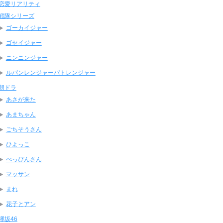
恋愛リアリティ
戦隊シリーズ
ゴーカイジャー
ゴセイジャー
ニンニンジャー
ルパンレンジャーパトレンジャー
朝ドラ
あさが来た
あまちゃん
ごちそうさん
ひよっこ
べっぴんさん
マッサン
まれ
花子とアン
欅坂46