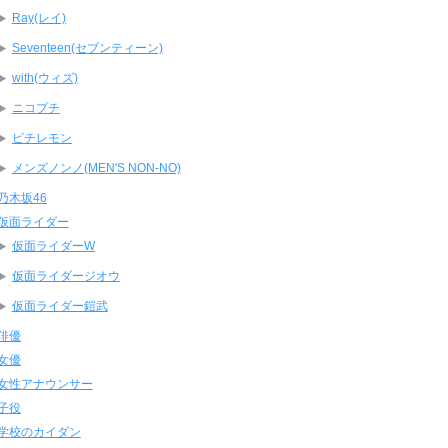
Ray(レイ)
Seventeen(セブンティーン)
with(ウィズ)
ニコプチ
ピチレモン
メンズノンノ(MEN'S NON-NO)
乃木坂46
仮面ライダー
仮面ライダーW
仮面ライダージオウ
仮面ライダー鎧武
俳優
女優
女性アナウンサー
子役
学校のカイダン