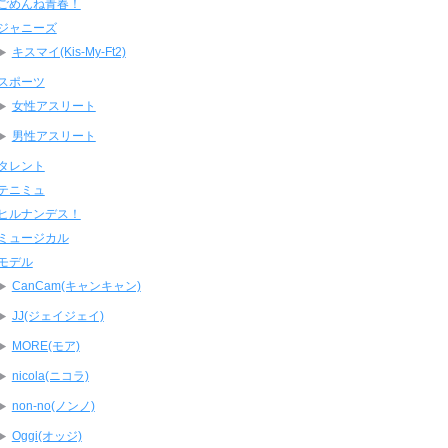
ごめんね青春！
ジャニーズ
キスマイ(Kis-My-Ft2)
スポーツ
女性アスリート
男性アスリート
タレント
テニミュ
ヒルナンデス！
ミュージカル
モデル
CanCam(キャンキャン)
JJ(ジェイジェイ)
MORE(モア)
nicola(ニコラ)
non-no(ノンノ)
Oggi(オッジ)