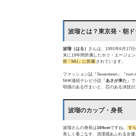
波瑠とは？東京発・朝ド
波瑠（はる）
さんは、1991年6月17
末に19年間所属したホリ・エージェ
所「MU」に所属
されています。
ファッション誌『Seventeen』『n
NHK連続テレビ小説『
あさが来た
』で
明感のある佇まいと、芯のある演技が
波瑠のカップ・身長
波瑠さんの身長は
164cm
ですね。
す
美しく着こなす、清潔感あふれる女優