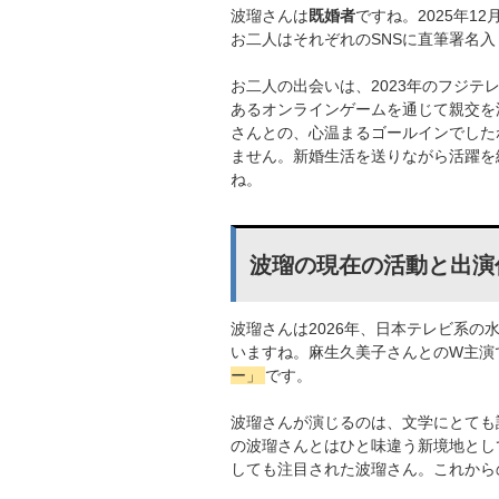
波瑠さんは
既婚者
ですね。2025年12
お二人はそれぞれのSNSに直筆署名
お二人の出会いは、2023年のフジ
あるオンラインゲームを通じて親交を
さんとの、心温まるゴールインでしたね
ません。新婚生活を送りながら活躍を
ね。
波瑠の現在の活動と出演
波瑠さんは2026年、日本テレビ系の
いますね。麻生久美子さんとのW主演
ー」
です。
波瑠さんが演じるのは、文学にとても
の波瑠さんとはひと味違う新境地とし
しても注目された波瑠さん。これから