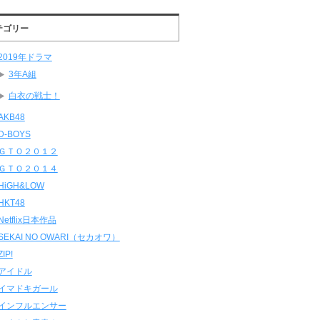
テゴリー
2019年ドラマ
3年A組
白衣の戦士！
AKB48
D-BOYS
ＧＴＯ２０１２
ＧＴＯ２０１４
HiGH&LOW
HKT48
Netflix日本作品
SEKAI NO OWARI（セカオワ）
ZIP!
アイドル
イマドキガール
インフルエンサー