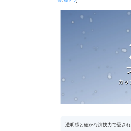
優
,
朝ドラ
]
透明感と確かな演技力で愛され