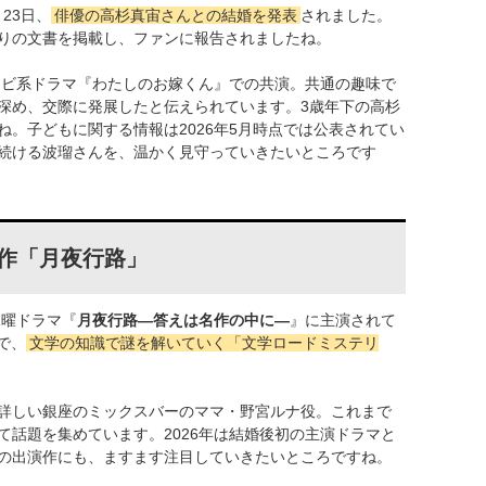
月23日、
俳優の高杉真宙さんとの結婚を発表
されました。
入りの文書を掲載し、ファンに報告されましたね。
テレビ系ドラマ『わたしのお嫁くん』での共演。共通の趣味で
深め、交際に発展したと伝えられています。3歳年下の高杉
。子どもに関する情報は2026年5月時点では公表されてい
続ける波瑠さんを、温かく見守っていきたいところです
作「月夜行路」
水曜ドラマ『
月夜行路―答えは名作の中に―
』に主演されて
で、
文学の知識で謎を解いていく「文学ロードミステリ
詳しい銀座のミックスバーのママ・野宮ルナ役。これまで
て話題を集めています。2026年は結婚後初の主演ドラマと
の出演作にも、ますます注目していきたいところですね。