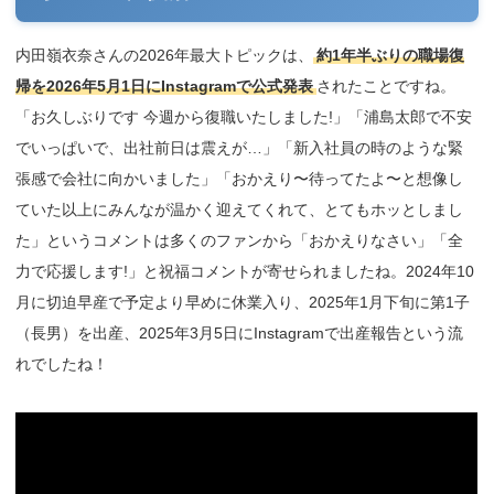
内田嶺衣奈さんの2026年最大トピックは、
約1年半ぶりの職場復
帰を2026年5月1日にInstagramで公式発表
されたことですね。
「お久しぶりです 今週から復職いたしました!」「浦島太郎で不安
でいっぱいで、出社前日は震えが…」「新入社員の時のような緊
張感で会社に向かいました」「おかえり〜待ってたよ〜と想像し
ていた以上にみんなが温かく迎えてくれて、とてもホッとしまし
た」というコメントは多くのファンから「おかえりなさい」「全
力で応援します!」と祝福コメントが寄せられましたね。2024年10
月に切迫早産で予定より早めに休業入り、2025年1月下旬に第1子
（長男）を出産、2025年3月5日にInstagramで出産報告という流
れでしたね！