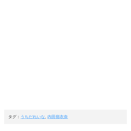
タグ：
うちだれいな
,
内田嶺衣奈