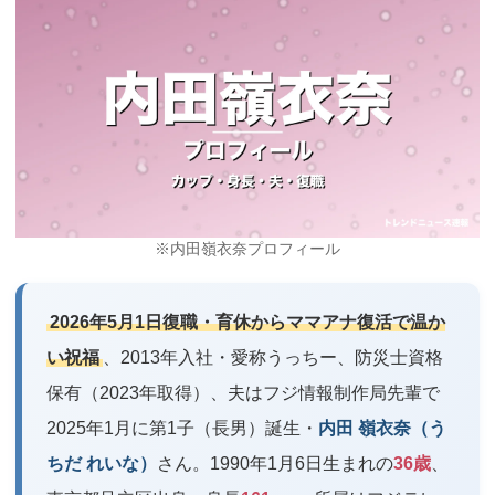
※内田嶺衣奈プロフィール
2026年5月1日復職・育休からママアナ復活で温か
い祝福
、2013年入社・愛称うっちー、防災士資格
保有（2023年取得）、夫はフジ情報制作局先輩で
2025年1月に第1子（長男）誕生・
内田 嶺衣奈（う
ちだ れいな）
さん。1990年1月6日生まれの
36歳
、