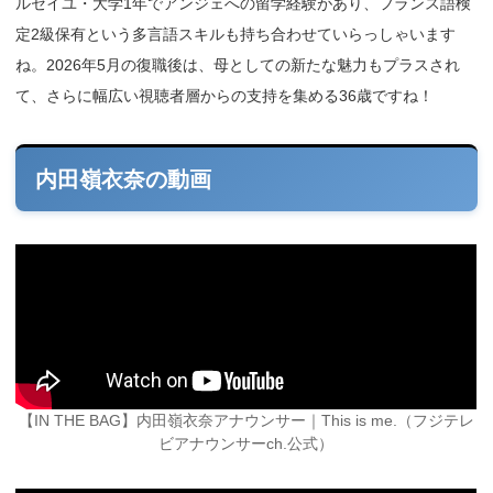
ルセイユ・大学1年でアンジェへの留学経験があり、フランス語検
定2級保有という多言語スキルも持ち合わせていらっしゃいます
ね。2026年5月の復職後は、母としての新たな魅力もプラスされ
て、さらに幅広い視聴者層からの支持を集める36歳ですね！
内田嶺衣奈の動画
【IN THE BAG】内田嶺衣奈アナウンサー｜This is me.（フジテレ
ビアナウンサーch.公式）