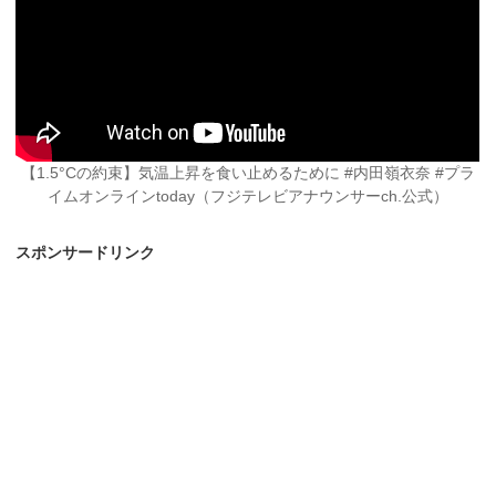
【1.5°Cの約束】気温上昇を食い止めるために #内田嶺衣奈 #プラ
イムオンラインtoday（フジテレビアナウンサーch.公式）
スポンサードリンク