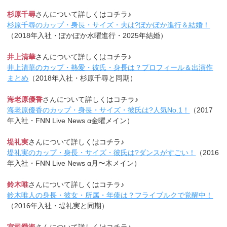
杉原千尋
さんについて詳しくはコチラ♪
杉原千尋のカップ・身長・サイズ・夫は?ぽかぽか進行＆結婚！
（2018年入社・ぽかぽか水曜進行・2025年結婚）
井上清華
さんについて詳しくはコチラ♪
井上清華のカップ・熱愛・彼氏・身長は？プロフィール＆出演作
まとめ
（2018年入社・杉原千尋と同期）
海老原優香
さんについて詳しくはコチラ♪
海老原優香のカップ・身長・サイズ・彼氏は?人気No.1！
（2017
年入社・FNN Live News α金曜メイン）
堤礼実
さんについて詳しくはコチラ♪
堤礼実のカップ・身長・サイズ・彼氏は?ダンスがすごい！
（2016
年入社・FNN Live News α月〜木メイン）
鈴木唯
さんについて詳しくはコチラ♪
鈴木唯人の身長・彼女・所属・年俸は？フライブルクで覚醒中！
（2016年入社・堤礼実と同期）