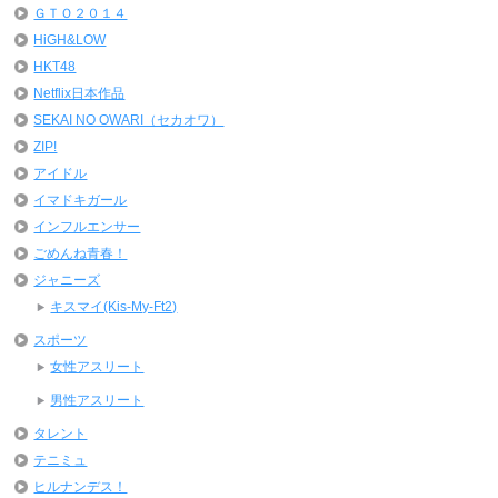
ＧＴＯ２０１４
HiGH&LOW
HKT48
Netflix日本作品
SEKAI NO OWARI（セカオワ）
ZIP!
アイドル
イマドキガール
インフルエンサー
ごめんね青春！
ジャニーズ
キスマイ(Kis-My-Ft2)
スポーツ
女性アスリート
男性アスリート
タレント
テニミュ
ヒルナンデス！