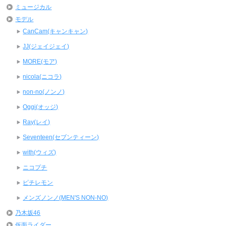
ミュージカル
モデル
CanCam(キャンキャン)
JJ(ジェイジェイ)
MORE(モア)
nicola(ニコラ)
non-no(ノンノ)
Oggi(オッジ)
Ray(レイ)
Seventeen(セブンティーン)
with(ウィズ)
ニコプチ
ピチレモン
メンズノンノ(MEN'S NON-NO)
乃木坂46
仮面ライダー