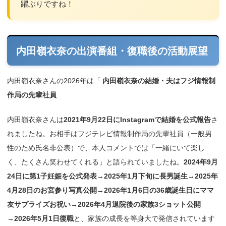
躍ぶりですね！
内田嶺衣奈の出演番組・復職後の活動展望
内田嶺衣奈さんの2026年は「
内田嶺衣奈の結婚・夫はフジ情報制
作局の先輩社員
内田嶺衣奈さんは
2021年9月22日にInstagramで結婚を公式報告
さ
れましたね。お相手はフジテレビ情報制作局の先輩社員（一般男
性のため氏名非公表）で、本人コメントでは「一緒にいて楽し
く、たくさん笑わせてくれる」と語られていましたね。
2024年9月
24日に第1子妊娠を公式発表→2025年1月下旬に長男誕生→2025年
4月28日のお宮参り写真公開→2026年1月6日の36歳誕生日にママ
友サプライズお祝い→2026年4月退院後の家族3ショット公開
→2026年5月1日復職
と、家族の成長を等身大で発信されています