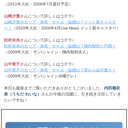
（2011年入社・2026年7月退社予定）
山崎夕貴
さんについて詳しくはコチラ♪
山崎夕貴のカップ・身長・サイズ・結婚は？イット新キャスタ
ー！
（2010年入社・2026年4月Live News イット新キャスター）
松村未央
さんについて詳しくはコチラ♪
松村未央のカップ・身長・サイズ・結婚は？陣内智則と円満！
（2009年入社・サン!シャイン・陣内智則夫人）
山中章子
さんについて詳しくはコチラ♪
山中章子のカップ・身長・サイズ・結婚は？変わらぬ可愛さ！
（2009年入社・サン!シャイン水曜ナレ）
本日も最後までご覧いただきありがとうございました。
内田嶺衣
奈（うちだ れいな）
さんの今後の活躍に、引き続き注目していき
たいですね！