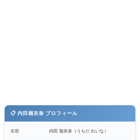
📋 内田嶺衣奈 プロフィール
名前
内田 嶺衣奈（うちだ れいな）