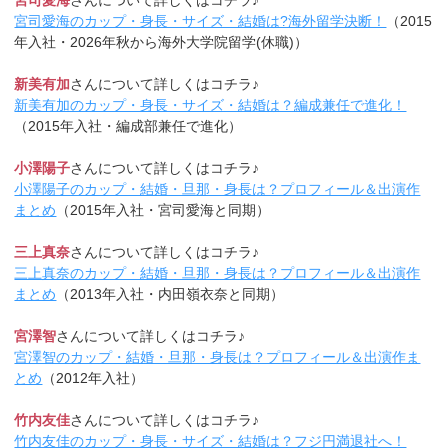
宮司愛海
さんについて詳しくはコチラ♪
宮司愛海のカップ・身長・サイズ・結婚は?海外留学決断！
（2015
年入社・2026年秋から海外大学院留学(休職)）
新美有加
さんについて詳しくはコチラ♪
新美有加のカップ・身長・サイズ・結婚は？編成兼任で進化！
（2015年入社・編成部兼任で進化）
小澤陽子
さんについて詳しくはコチラ♪
小澤陽子のカップ・結婚・旦那・身長は？プロフィール＆出演作
まとめ
（2015年入社・宮司愛海と同期）
三上真奈
さんについて詳しくはコチラ♪
三上真奈のカップ・結婚・旦那・身長は？プロフィール＆出演作
まとめ
（2013年入社・内田嶺衣奈と同期）
宮澤智
さんについて詳しくはコチラ♪
宮澤智のカップ・結婚・旦那・身長は？プロフィール＆出演作ま
とめ
（2012年入社）
竹内友佳
さんについて詳しくはコチラ♪
竹内友佳のカップ・身長・サイズ・結婚は？フジ円満退社へ！