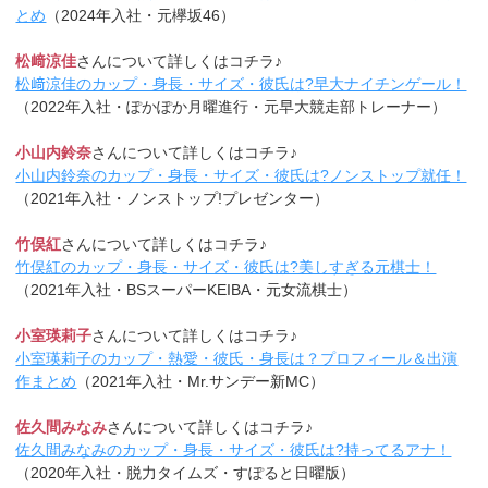
とめ
（2024年入社・元欅坂46）
松﨑涼佳
さんについて詳しくはコチラ♪
松﨑涼佳のカップ・身長・サイズ・彼氏は?早大ナイチンゲール！
（2022年入社・ぽかぽか月曜進行・元早大競走部トレーナー）
小山内鈴奈
さんについて詳しくはコチラ♪
小山内鈴奈のカップ・身長・サイズ・彼氏は?ノンストップ就任！
（2021年入社・ノンストップ!プレゼンター）
竹俣紅
さんについて詳しくはコチラ♪
竹俣紅のカップ・身長・サイズ・彼氏は?美しすぎる元棋士！
（2021年入社・BSスーパーKEIBA・元女流棋士）
小室瑛莉子
さんについて詳しくはコチラ♪
小室瑛莉子のカップ・熱愛・彼氏・身長は？プロフィール＆出演
作まとめ
（2021年入社・Mr.サンデー新MC）
佐久間みなみ
さんについて詳しくはコチラ♪
佐久間みなみのカップ・身長・サイズ・彼氏は?持ってるアナ！
（2020年入社・脱力タイムズ・すぽると日曜版）