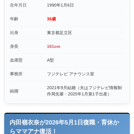
生年月日
1990年1月6日
年齢
36歳
出身
東京都足立区
身長
161cm
血液型
A型
事務所
フジテレビ アナウンス室
2021年9月結婚（夫はフジテレビ情報制
結婚
作局先輩・2025年1月第1子出産）
内田嶺衣奈が2026年5月1日復職・育休か
らママアナ復活！