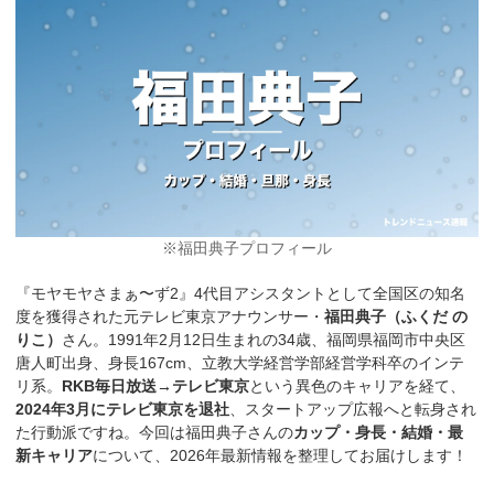
※福田典子プロフィール
『モヤモヤさまぁ〜ず2』4代目アシスタントとして全国区の知名
度を獲得された元テレビ東京アナウンサー・
福田典子（ふくだ の
りこ）
さん。1991年2月12日生まれの34歳、福岡県福岡市中央区
唐人町出身、身長167cm、立教大学経営学部経営学科卒のインテ
リ系。
RKB毎日放送→テレビ東京
という異色のキャリアを経て、
2024年3月にテレビ東京を退社
、スタートアップ広報へと転身され
た行動派ですね。今回は福田典子さんの
カップ・身長・結婚・最
新キャリア
について、2026年最新情報を整理してお届けします！