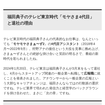
福田典子のテレビ東京時代「モヤさま4代目」
と退社の理由
テレビ東京時代の福田典子さんの代表的なお仕事は、なんといっ
ても『
モヤモヤさまぁ〜ず2
』の
4代目アシスタント
（2018年4
月〜2022年9月）。狩野アナの後任という大役を見事に務め上げ、
さまぁ〜ずさんとの絶妙な掛け合いと笑顔の明るさで、番組の新
時代を彩られましたね。
2024年1月20日、テレビ東京は福田典子さんが3月末をもって退社
し、4月からスタートアップ関連の一般企業へ転職して
広報職
に就
くことを発表されました。アナウンサーから一般企業の広報とい
う大胆なキャリアチェンジは、福田さんならではの行動派の選択
ですね。テレビ業界で培われた発信力と経営学のバックグラウン
ドを掛け合わせた、まさに「次の章」ですね。