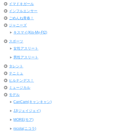
イマドキガール
インフルエンサー
ごめんね青春！
ジャニーズ
キスマイ(Kis-My-Ft2)
スポーツ
女性アスリート
男性アスリート
タレント
テニミュ
ヒルナンデス！
ミュージカル
モデル
CanCam(キャンキャン)
JJ(ジェイジェイ)
MORE(モア)
nicola(ニコラ)