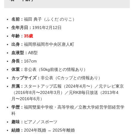
名前：
福田 典子（ふくだ のりこ）
生年月日：
1991年2月12日
年齢：
35歳
出身：
福岡県福岡市中央区唐人町
血液型：
AB型
身長：
167cm
体重：
非公表（50kg前後との情報あり）
カップサイズ：
非公表（Cカップとの情報あり）
所属：
スタートアップ広報（2024年4月〜）／元テレビ東京
（2016年8月〜2024年3月）／元RKB毎日放送（2013年4
月〜2016年6月）
学歴：
福岡雙葉中学校・高等学校／立教大学経営学部経営学
科
趣味：
ピアノ／スポーツ
結婚：
2024年既婚 → 2025年離婚