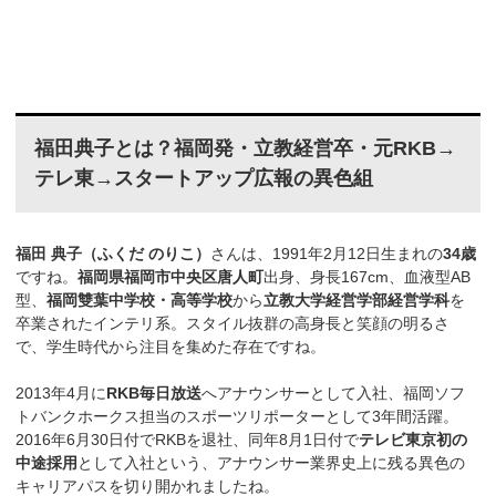
福田典子とは？福岡発・立教経営卒・元RKB→
テレ東→スタートアップ広報の異色組
福田 典子（ふくだ のりこ）
さんは、1991年2月12日生まれの
34歳
ですね。
福岡県福岡市中央区唐人町
出身、身長167cm、血液型AB
型、
福岡雙葉中学校・高等学校
から
立教大学経営学部経営学科
を
卒業されたインテリ系。スタイル抜群の高身長と笑顔の明るさ
で、学生時代から注目を集めた存在ですね。
2013年4月に
RKB毎日放送
へアナウンサーとして入社、福岡ソフ
トバンクホークス担当のスポーツリポーターとして3年間活躍。
2016年6月30日付でRKBを退社、同年8月1日付で
テレビ東京初の
中途採用
として入社という、アナウンサー業界史上に残る異色の
キャリアパスを切り開かれましたね。