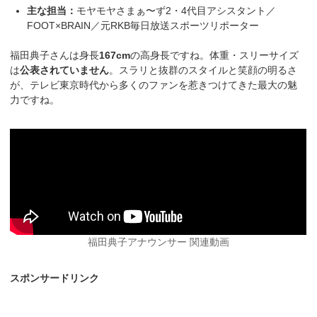
主な担当：
モヤモヤさまぁ〜ず2・4代目アシスタント／
FOOT×BRAIN／元RKB毎日放送スポーツリポーター
福田典子さんは身長
167cm
の高身長ですね。体重・スリーサイズ
は
公表されていません
。スラリと抜群のスタイルと笑顔の明るさ
が、テレビ東京時代から多くのファンを惹きつけてきた最大の魅
力ですね。
福田典子アナウンサー 関連動画
スポンサードリンク