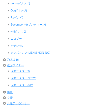
non-no(ノンノ)
Oggi(オッジ)
Ray(レイ)
Seventeen(セブンティーン)
with(ウィズ)
ニコプチ
ピチレモン
メンズノンノ(MEN'S NON-NO)
乃木坂46
仮面ライダー
仮面ライダーW
仮面ライダージオウ
仮面ライダー鎧武
俳優
女優
女性アナウンサー