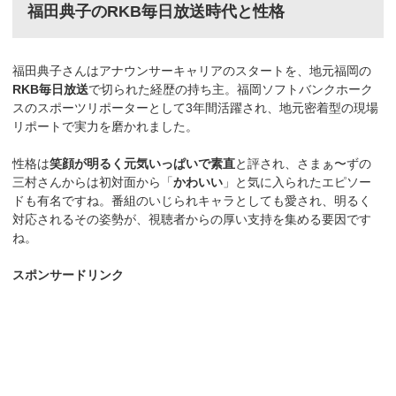
福田典子のRKB毎日放送時代と性格
福田典子さんはアナウンサーキャリアのスタートを、地元福岡の
RKB毎日放送
で切られた経歴の持ち主。福岡ソフトバンクホーク
スのスポーツリポーターとして3年間活躍され、地元密着型の現場
リポートで実力を磨かれました。
性格は
笑顔が明るく元気いっぱいで素直
と評され、さまぁ〜ずの
三村さんからは初対面から「
かわいい
」と気に入られたエピソー
ドも有名ですね。番組のいじられキャラとしても愛され、明るく
対応されるその姿勢が、視聴者からの厚い支持を集める要因です
ね。
スポンサードリンク