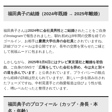
福田典子の結婚（2024年既婚 → 2025年離婚）
福田典子さんは
2024年に会社員男性とご結婚
されたことをご自身
のInstagramで報告されました。馴れ初めは8年間の交際を経ての
ゴールイン、お相手は
慶應大学出身の会社員
とされていますね。
詳細プロフィールは非公開ですが、長年の交際を実らせたご縁と
して祝福ムードに包まれました。
しかしながら、
2025年3月6日にはテレビ東京退社と離婚を初告
白
。ご自身のSNSで「
広報をしていた会社を辞め、今は夫と別々
の道を歩んでいます
」と公表されています。プライバシーの観点
から経緯の詳細は控えられていますが、新しい一歩を踏み出され
たフェーズですね。中村晃選手との熱愛報道は信ぴょう性が低
く、噂レベルだったと整理されています。
福田典子のプロフィール（カップ・身長・本
名・年齢）