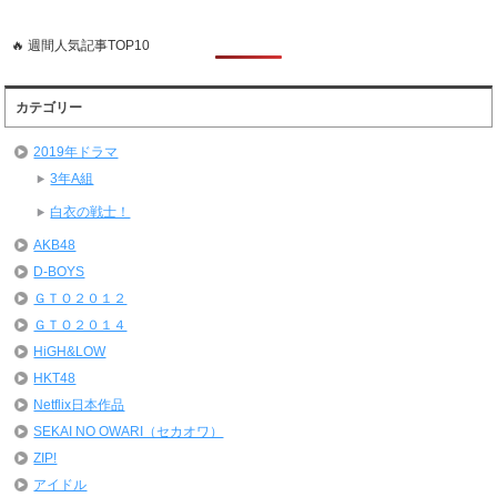
🔥 週間人気記事TOP10
カテゴリー
2019年ドラマ
3年A組
白衣の戦士！
AKB48
D-BOYS
ＧＴＯ２０１２
ＧＴＯ２０１４
HiGH&LOW
HKT48
Netflix日本作品
SEKAI NO OWARI（セカオワ）
ZIP!
アイドル