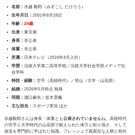
名前：
水越 毅郎（みずこし たけろう）
生年月日：
2001年8月28日
年齢：
24歳
出身：
東京都
身長：
非公表
体重：
非公表
所属：
日本テレビ（2024年4月入社）
学歴：
法政大学第二高等学校／法政大学社会学部メディア社
会学科
特技・経験：
空手（高校時代）／登山（大学・山岳部）
結婚：
2026年5月時点 独身
同期：
瀧口麻衣／並木雲楓
主な担当：
スポーツ実況 ほか
水越毅郎さんは身長・体重とも
公表されていません
ね。高校時代
の空手と大学時代の山岳部で鍛えられた体力と粘り強さ、そして
放送を専門的に学ばれた知識。フレッシュで真面目な人柄と前向