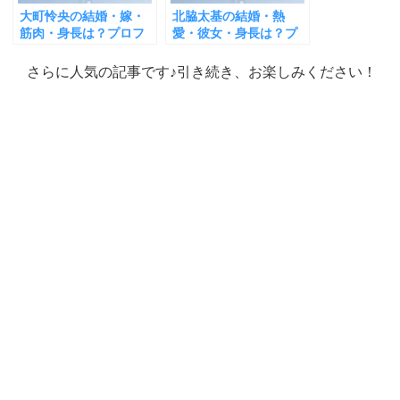
大町怜央の結婚・嫁・
北脇太基の結婚・熱
筋肉・身長は？プロフ
愛・彼女・身長は？プ
ィール＆出演番組まと
ロフィール＆出演番組
め
まとめ
さらに人気の記事です♪引き続き、お楽しみください！