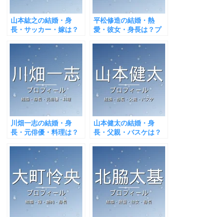
山本紘之の結婚・身
平松修造の結婚・熱
長・サッカー・嫁は？
愛・彼女・身長は？プ
プロフィール＆出演番
ロフィール＆出演番組
組まとめ
まとめ
川畑一志の結婚・身
山本健太の結婚・身
長・元俳優・料理は？
長・父親・バスケは？
プロフィール＆出演番
プロフィール＆出演番
組まとめ
組まとめ