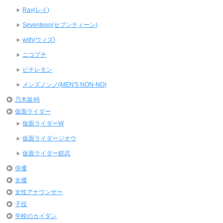
Ray(レイ)
Seventeen(セブンティーン)
with(ウィズ)
ニコプチ
ピチレモン
メンズノンノ(MEN'S NON-NO)
乃木坂46
仮面ライダー
仮面ライダーW
仮面ライダージオウ
仮面ライダー鎧武
俳優
女優
女性アナウンサー
子役
学校のカイダン