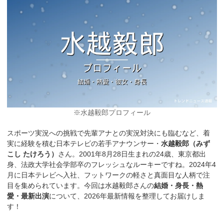
※水越毅郎プロフィール
スポーツ実況への挑戦で先輩アナとの実況対決にも臨むなど、着
実に経験を積む日本テレビの若手アナウンサー・
水越毅郎（みず
こし たけろう）
さん。2001年8月28日生まれの24歳、東京都出
身、法政大学社会学部卒のフレッシュなルーキーですね。2024年4
月に日本テレビへ入社、フットワークの軽さと真面目な人柄で注
目を集められています。今回は水越毅郎さんの
結婚・身長・熱
愛・最新出演
について、2026年最新情報を整理してお届けしま
す！