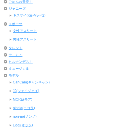
ごめんね青春！
ジャニーズ
キスマイ(Kis-My-Ft2)
スポーツ
女性アスリート
男性アスリート
タレント
テニミュ
ヒルナンデス！
ミュージカル
モデル
CanCam(キャンキャン)
JJ(ジェイジェイ)
MORE(モア)
nicola(ニコラ)
non-no(ノンノ)
Oggi(オッジ)