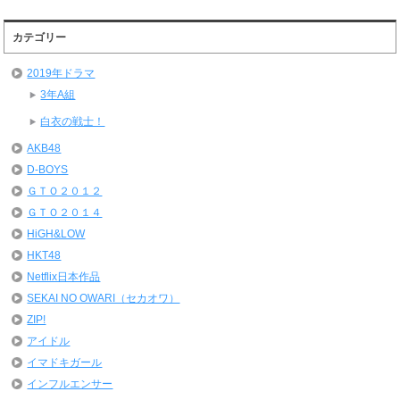
カテゴリー
2019年ドラマ
3年A組
白衣の戦士！
AKB48
D-BOYS
ＧＴＯ２０１２
ＧＴＯ２０１４
HiGH&LOW
HKT48
Netflix日本作品
SEKAI NO OWARI（セカオワ）
ZIP!
アイドル
イマドキガール
インフルエンサー