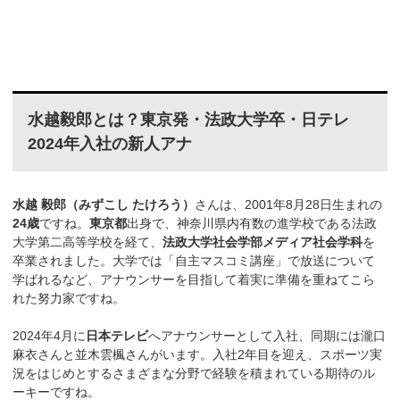
水越毅郎とは？東京発・法政大学卒・日テレ
2024年入社の新人アナ
水越 毅郎（みずこし たけろう）
さんは、2001年8月28日生まれの
24歳
ですね。
東京都
出身で、神奈川県内有数の進学校である法政
大学第二高等学校を経て、
法政大学社会学部メディア社会学科
を
卒業されました。大学では「自主マスコミ講座」で放送について
学ばれるなど、アナウンサーを目指して着実に準備を重ねてこら
れた努力家ですね。
2024年4月に
日本テレビ
へアナウンサーとして入社、同期には瀧口
麻衣さんと並木雲楓さんがいます。入社2年目を迎え、スポーツ実
況をはじめとするさまざまな分野で経験を積まれている期待のル
ーキーですね。