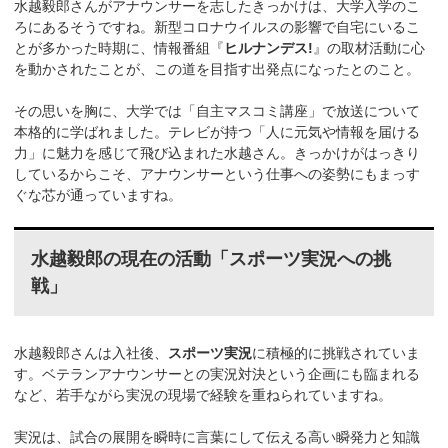
水越毅郎さんがアナウンサーを志したきっかけは、大学入学のこ
ろにあるそうですね。新型コロナウイルスの影響で自宅にいるこ
とが多かった時期に、情報番組『
ヒルナンデス!
』の取材活動に心
を動かされたことが、この道を目指す出発点になったとのこと。
その思いを胸に、大学では「自主マスコミ講座」で放送について
本格的に学ばれました。テレビが持つ「人に元気や情報を届ける
力」に魅力を感じて飛び込まれた水越さん。きっかけがはっきり
しているからこそ、アナウンサーという仕事への姿勢にもまっす
ぐな芯が通っていますね。
水越毅郎の現在の活動「スポーツ実況への挑
戦」
水越毅郎さんは入社後、
スポーツ実況
に積極的に挑戦されていま
す。ベテランアナウンサーとの実況対決という企画にも臨まれる
など、若手ながら実況の現場で経験を重ねられていますね。
実況は、試合の展開を瞬時に言葉にして伝える高い瞬発力と知識