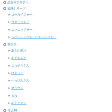
恋愛リアリティ
戦隊シリーズ
ゴーカイジャー
ゴセイジャー
ニンニンジャー
ルパンレンジャーパトレンジャー
朝ドラ
あさが来た
あまちゃん
ごちそうさん
ひよっこ
べっぴんさん
マッサン
まれ
花子とアン
欅坂46