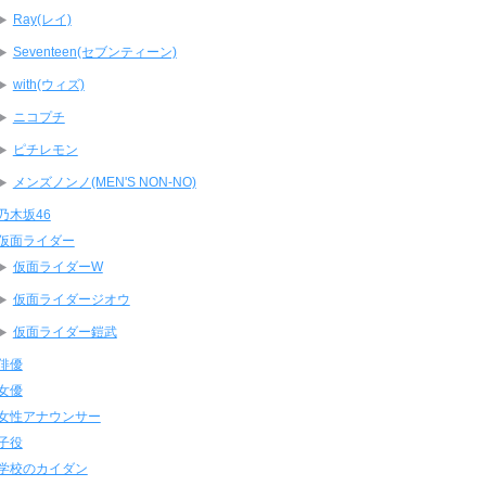
Ray(レイ)
Seventeen(セブンティーン)
with(ウィズ)
ニコプチ
ピチレモン
メンズノンノ(MEN'S NON-NO)
乃木坂46
仮面ライダー
仮面ライダーW
仮面ライダージオウ
仮面ライダー鎧武
俳優
女優
女性アナウンサー
子役
学校のカイダン