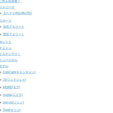
ごめんね青春！
ジャニーズ
キスマイ(Kis-My-Ft2)
スポーツ
女性アスリート
男性アスリート
タレント
テニミュ
ヒルナンデス！
ミュージカル
モデル
CanCam(キャンキャン)
JJ(ジェイジェイ)
MORE(モア)
nicola(ニコラ)
non-no(ノンノ)
Oggi(オッジ)