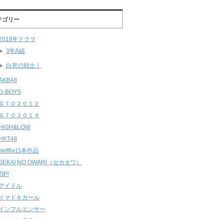
テゴリー
2019年ドラマ
3年A組
白衣の戦士！
AKB48
D-BOYS
ＧＴＯ２０１２
ＧＴＯ２０１４
HiGH&LOW
HKT48
Netflix日本作品
SEKAI NO OWARI（セカオワ）
ZIP!
アイドル
イマドキガール
インフルエンサー