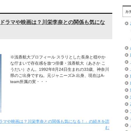
カ
ドラマや映画は？川栄李奈との関係も気にな
※浅香航大プロフィール スラリとした長身と穏やか
な佇まいで存在感を放つ俳優・浅香航大（あさか こ
うだい）さん。1992年8月24日生まれの33歳、神奈川
県のご出身ですね。元ジャニーズJr.出身、現在はA-
team所属の実・・・
ラマや映画は？川栄李奈との関係も気になる！」の続きを読
む