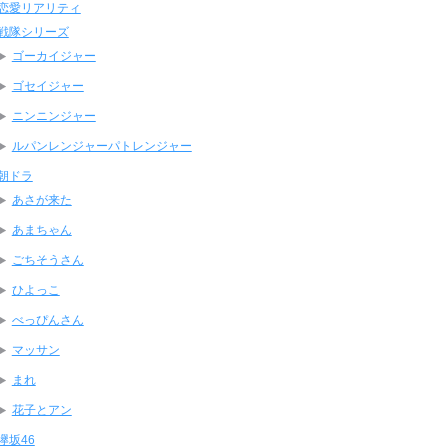
恋愛リアリティ
戦隊シリーズ
ゴーカイジャー
ゴセイジャー
ニンニンジャー
ルパンレンジャーパトレンジャー
朝ドラ
あさが来た
あまちゃん
ごちそうさん
ひよっこ
べっぴんさん
マッサン
まれ
花子とアン
欅坂46