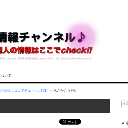
について
情報はココでチェック♪ TOP
あさかこうだい
🔥