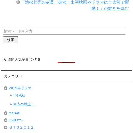
「池松壮亮の身長・彼女・出演映画やドラマは？大河で躍
動！」の続きを読む
🔥 週間人気記事TOP10
カテゴリー
2019年ドラマ
3年A組
白衣の戦士！
AKB48
D-BOYS
ＧＴＯ２０１２