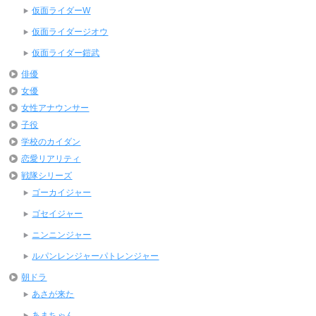
仮面ライダーW
仮面ライダージオウ
仮面ライダー鎧武
俳優
女優
女性アナウンサー
子役
学校のカイダン
恋愛リアリティ
戦隊シリーズ
ゴーカイジャー
ゴセイジャー
ニンニンジャー
ルパンレンジャーパトレンジャー
朝ドラ
あさが来た
あまちゃん