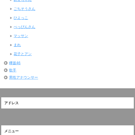
ごちそうさん
ひよっこ
べっぴんさん
マッサン
まれ
花子とアン
欅坂46
歌手
男性アナウンサー
アドレス
メニュー