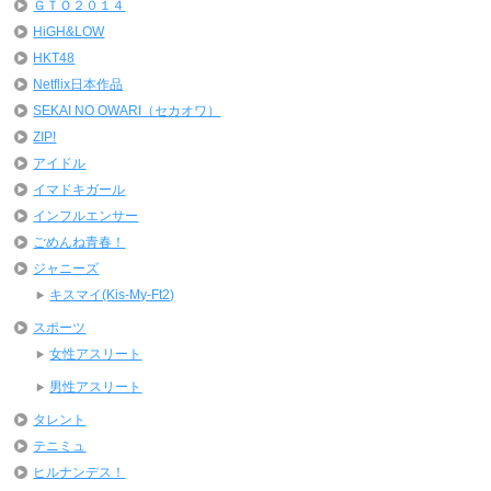
ＧＴＯ２０１４
HiGH&LOW
HKT48
Netflix日本作品
SEKAI NO OWARI（セカオワ）
ZIP!
アイドル
イマドキガール
インフルエンサー
ごめんね青春！
ジャニーズ
キスマイ(Kis-My-Ft2)
スポーツ
女性アスリート
男性アスリート
タレント
テニミュ
ヒルナンデス！