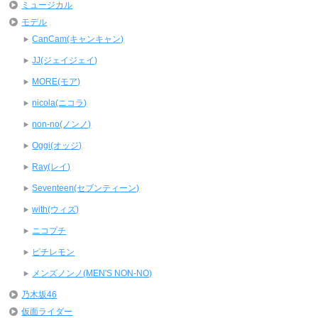
ミュージカル
モデル
CanCam(キャンキャン)
JJ(ジェイジェイ)
MORE(モア)
nicola(ニコラ)
non-no(ノンノ)
Oggi(オッジ)
Ray(レイ)
Seventeen(セブンティーン)
with(ウィズ)
ニコプチ
ピチレモン
メンズノンノ(MEN'S NON-NO)
乃木坂46
仮面ライダー