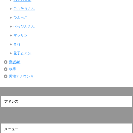
ごちそうさん
ひよっこ
べっぴんさん
マッサン
まれ
花子とアン
欅坂46
歌手
男性アナウンサー
アドレス
メニュー