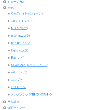
ミュージカル
モデル
CanCam(キャンキャン)
JJ(ジェイジェイ)
MORE(モア)
nicola(ニコラ)
non-no(ノンノ)
Oggi(オッジ)
Ray(レイ)
Seventeen(セブンティーン)
with(ウィズ)
ニコプチ
ピチレモン
メンズノンノ(MEN'S NON-NO)
乃木坂46
仮面ライダー