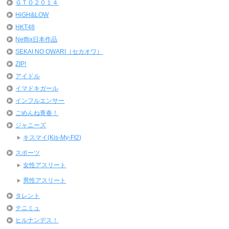
ＧＴＯ２０１４
HiGH&LOW
HKT48
Netflix日本作品
SEKAI NO OWARI（セカオワ）
ZIP!
アイドル
イマドキガール
インフルエンサー
ごめんね青春！
ジャニーズ
キスマイ(Kis-My-Ft2)
スポーツ
女性アスリート
男性アスリート
タレント
テニミュ
ヒルナンデス！