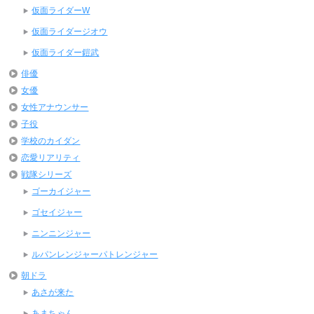
仮面ライダーW
仮面ライダージオウ
仮面ライダー鎧武
俳優
女優
女性アナウンサー
子役
学校のカイダン
恋愛リアリティ
戦隊シリーズ
ゴーカイジャー
ゴセイジャー
ニンニンジャー
ルパンレンジャーパトレンジャー
朝ドラ
あさが来た
あまちゃん