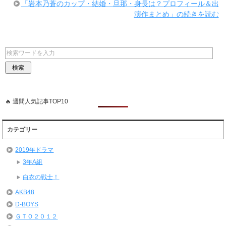
「岩本乃蒼のカップ・結婚・旦那・身長は？プロフィール＆出
演作まとめ」の続きを読む
🔥 週間人気記事TOP10
カテゴリー
2019年ドラマ
3年A組
白衣の戦士！
AKB48
D-BOYS
ＧＴＯ２０１２