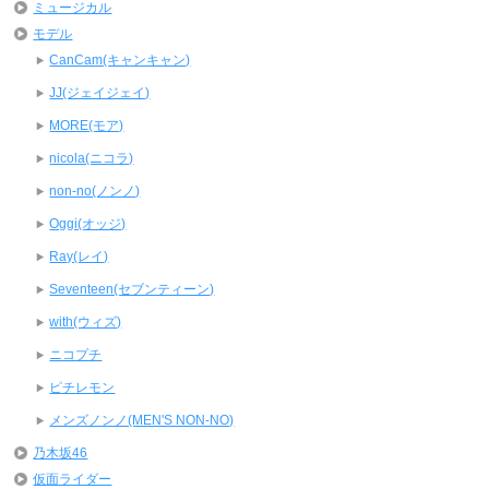
ミュージカル
モデル
CanCam(キャンキャン)
JJ(ジェイジェイ)
MORE(モア)
nicola(ニコラ)
non-no(ノンノ)
Oggi(オッジ)
Ray(レイ)
Seventeen(セブンティーン)
with(ウィズ)
ニコプチ
ピチレモン
メンズノンノ(MEN'S NON-NO)
乃木坂46
仮面ライダー