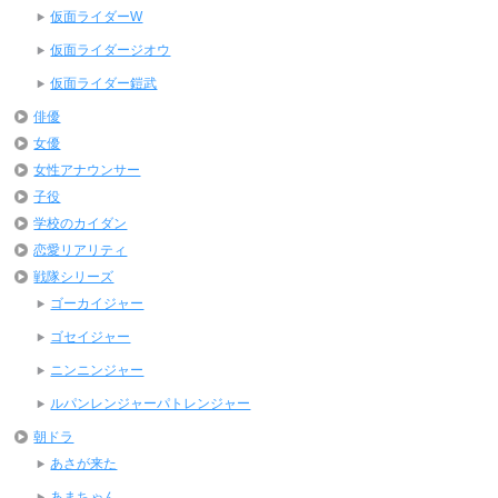
仮面ライダーW
仮面ライダージオウ
仮面ライダー鎧武
俳優
女優
女性アナウンサー
子役
学校のカイダン
恋愛リアリティ
戦隊シリーズ
ゴーカイジャー
ゴセイジャー
ニンニンジャー
ルパンレンジャーパトレンジャー
朝ドラ
あさが来た
あまちゃん