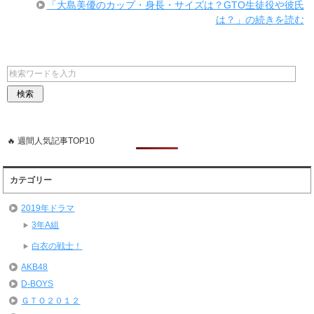
「大島美優のカップ・身長・サイズは？GTO生徒役や彼氏
は？」の続きを読む
🔥 週間人気記事TOP10
カテゴリー
2019年ドラマ
3年A組
白衣の戦士！
AKB48
D-BOYS
ＧＴＯ２０１２