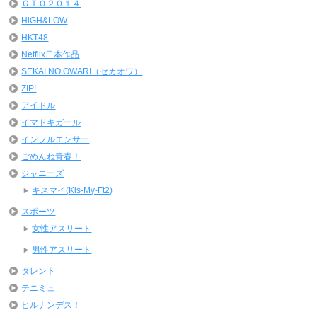
ＧＴＯ２０１４
HiGH&LOW
HKT48
Netflix日本作品
SEKAI NO OWARI（セカオワ）
ZIP!
アイドル
イマドキガール
インフルエンサー
ごめんね青春！
ジャニーズ
キスマイ(Kis-My-Ft2)
スポーツ
女性アスリート
男性アスリート
タレント
テニミュ
ヒルナンデス！