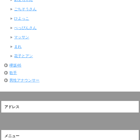
ごちそうさん
ひよっこ
べっぴんさん
マッサン
まれ
花子とアン
欅坂46
歌手
男性アナウンサー
アドレス
メニュー