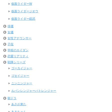
仮面ライダーW
仮面ライダージオウ
仮面ライダー鎧武
俳優
女優
女性アナウンサー
子役
学校のカイダン
恋愛リアリティ
戦隊シリーズ
ゴーカイジャー
ゴセイジャー
ニンニンジャー
ルパンレンジャーパトレンジャー
朝ドラ
あさが来た
あまちゃん