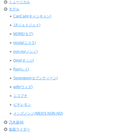
ミュージカル
モデル
CanCam(キャンキャン)
JJ(ジェイジェイ)
MORE(モア)
nicola(ニコラ)
non-no(ノンノ)
Oggi(オッジ)
Ray(レイ)
Seventeen(セブンティーン)
with(ウィズ)
ニコプチ
ピチレモン
メンズノンノ(MEN'S NON-NO)
乃木坂46
仮面ライダー