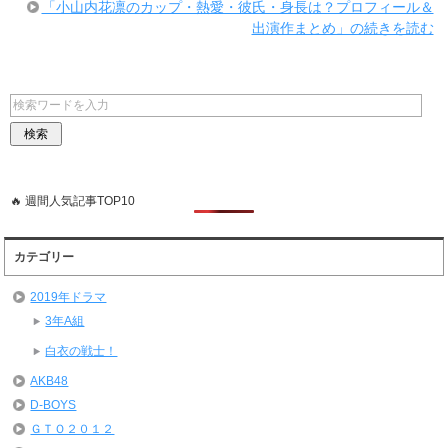
「小山内花凛のカップ・熱愛・彼氏・身長は？プロフィール＆
出演作まとめ」の続きを読む
🔥 週間人気記事TOP10
カテゴリー
2019年ドラマ
3年A組
白衣の戦士！
AKB48
D-BOYS
ＧＴＯ２０１２