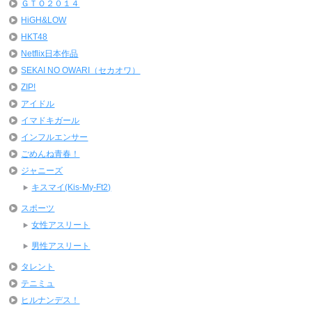
ＧＴＯ２０１４
HiGH&LOW
HKT48
Netflix日本作品
SEKAI NO OWARI（セカオワ）
ZIP!
アイドル
イマドキガール
インフルエンサー
ごめんね青春！
ジャニーズ
キスマイ(Kis-My-Ft2)
スポーツ
女性アスリート
男性アスリート
タレント
テニミュ
ヒルナンデス！