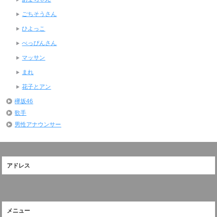
ごちそうさん
ひよっこ
べっぴんさん
マッサン
まれ
花子とアン
欅坂46
歌手
男性アナウンサー
アドレス
メニュー