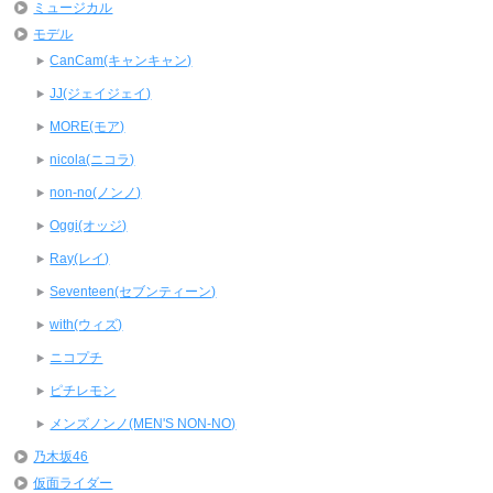
ミュージカル
モデル
CanCam(キャンキャン)
JJ(ジェイジェイ)
MORE(モア)
nicola(ニコラ)
non-no(ノンノ)
Oggi(オッジ)
Ray(レイ)
Seventeen(セブンティーン)
with(ウィズ)
ニコプチ
ピチレモン
メンズノンノ(MEN'S NON-NO)
乃木坂46
仮面ライダー