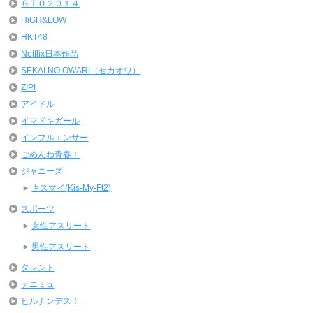
ＧＴＯ２０１４
HiGH&LOW
HKT48
Netflix日本作品
SEKAI NO OWARI（セカオワ）
ZIP!
アイドル
イマドキガール
インフルエンサー
ごめんね青春！
ジャニーズ
キスマイ(Kis-My-Ft2)
スポーツ
女性アスリート
男性アスリート
タレント
テニミュ
ヒルナンデス！