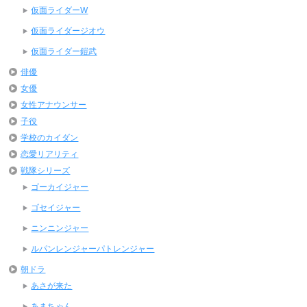
仮面ライダーW
仮面ライダージオウ
仮面ライダー鎧武
俳優
女優
女性アナウンサー
子役
学校のカイダン
恋愛リアリティ
戦隊シリーズ
ゴーカイジャー
ゴセイジャー
ニンニンジャー
ルパンレンジャーパトレンジャー
朝ドラ
あさが来た
あまちゃん