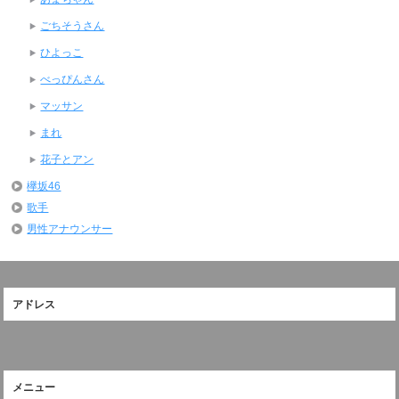
ごちそうさん
ひよっこ
べっぴんさん
マッサン
まれ
花子とアン
欅坂46
歌手
男性アナウンサー
アドレス
メニュー