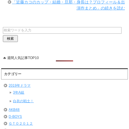
「近藤カコのカップ・結婚・旦那・身長は？プロフィール＆出
演作まとめ」の続きを読む
🔥 週間人気記事TOP10
カテゴリー
2019年ドラマ
3年A組
白衣の戦士！
AKB48
D-BOYS
ＧＴＯ２０１２