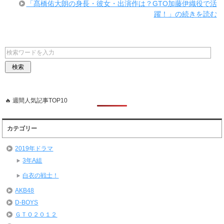
「髙橋佑大朗の身長・彼女・出演作は？GTO加藤伊織役で活
躍！」の続きを読む
🔥 週間人気記事TOP10
カテゴリー
2019年ドラマ
3年A組
白衣の戦士！
AKB48
D-BOYS
ＧＴＯ２０１２