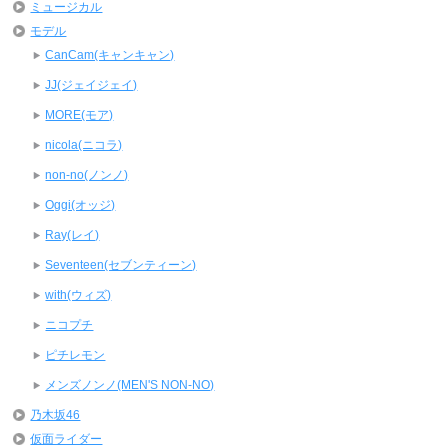
ミュージカル
モデル
CanCam(キャンキャン)
JJ(ジェイジェイ)
MORE(モア)
nicola(ニコラ)
non-no(ノンノ)
Oggi(オッジ)
Ray(レイ)
Seventeen(セブンティーン)
with(ウィズ)
ニコプチ
ピチレモン
メンズノンノ(MEN'S NON-NO)
乃木坂46
仮面ライダー