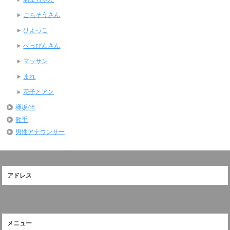
ごちそうさん
ひよっこ
べっぴんさん
マッサン
まれ
花子とアン
欅坂46
歌手
男性アナウンサー
アドレス
メニュー