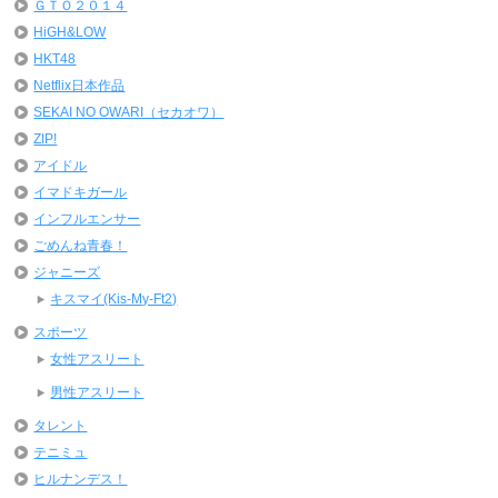
ＧＴＯ２０１４
HiGH&LOW
HKT48
Netflix日本作品
SEKAI NO OWARI（セカオワ）
ZIP!
アイドル
イマドキガール
インフルエンサー
ごめんね青春！
ジャニーズ
キスマイ(Kis-My-Ft2)
スポーツ
女性アスリート
男性アスリート
タレント
テニミュ
ヒルナンデス！