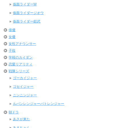
仮面ライダーW
仮面ライダージオウ
仮面ライダー鎧武
俳優
女優
女性アナウンサー
子役
学校のカイダン
恋愛リアリティ
戦隊シリーズ
ゴーカイジャー
ゴセイジャー
ニンニンジャー
ルパンレンジャーパトレンジャー
朝ドラ
あさが来た
あまちゃん