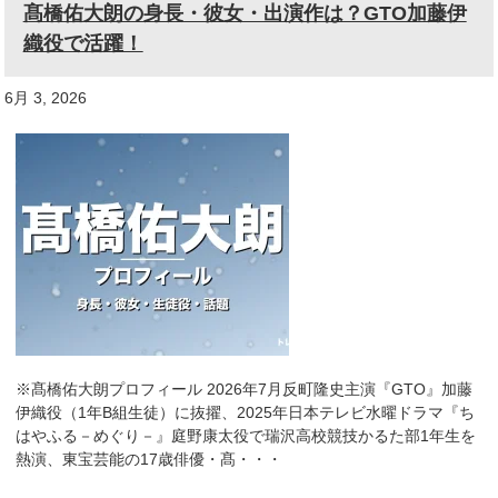
髙橋佑大朗の身長・彼女・出演作は？GTO加藤伊
織役で活躍！
6月 3, 2026
※髙橋佑大朗プロフィール 2026年7月反町隆史主演『GTO』加藤
伊織役（1年B組生徒）に抜擢、2025年日本テレビ水曜ドラマ『ち
はやふる－めぐり－』庭野康太役で瑞沢高校競技かるた部1年生を
熱演、東宝芸能の17歳俳優・髙・・・