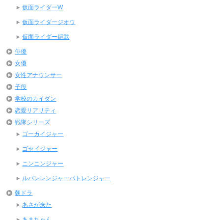
仮面ライダーW
仮面ライダージオウ
仮面ライダー鎧武
俳優
女優
女性アナウンサー
子役
学校のカイダン
恋愛リアリティ
戦隊シリーズ
ゴーカイジャー
ゴセイジャー
ニンニンジャー
ルパンレンジャーパトレンジャー
朝ドラ
あさが来た
あまちゃん