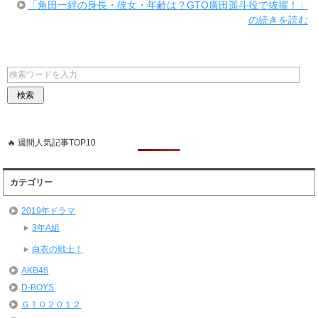
「角田一絆の身長・彼女・年齢は？GTO廣田遥斗役で抜擢！」
の続きを読む
🔥 週間人気記事TOP10
カテゴリー
2019年ドラマ
3年A組
白衣の戦士！
AKB48
D-BOYS
ＧＴＯ２０１２