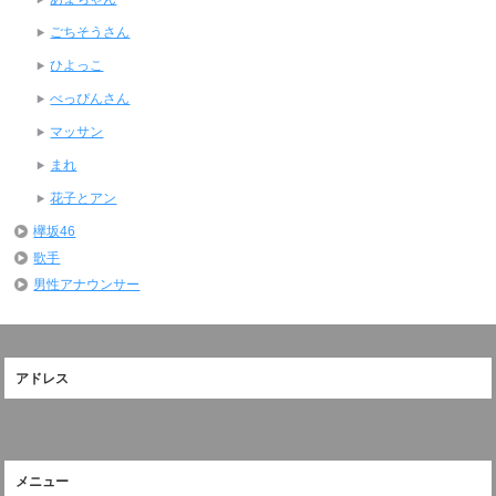
ごちそうさん
ひよっこ
べっぴんさん
マッサン
まれ
花子とアン
欅坂46
歌手
男性アナウンサー
アドレス
メニュー