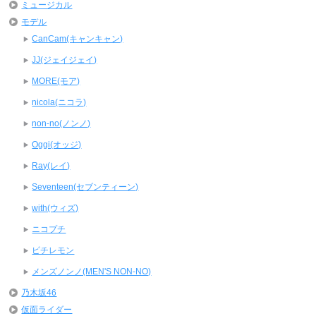
ミュージカル
モデル
CanCam(キャンキャン)
JJ(ジェイジェイ)
MORE(モア)
nicola(ニコラ)
non-no(ノンノ)
Oggi(オッジ)
Ray(レイ)
Seventeen(セブンティーン)
with(ウィズ)
ニコプチ
ピチレモン
メンズノンノ(MEN'S NON-NO)
乃木坂46
仮面ライダー