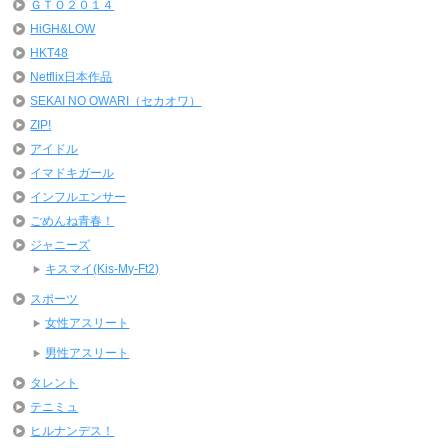
ＧＴＯ２０１４
HiGH&LOW
HKT48
Netflix日本作品
SEKAI NO OWARI（セカオワ）
ZIP!
アイドル
イマドキガール
インフルエンサー
ごめんね青春！
ジャニーズ
キスマイ(Kis-My-Ft2)
スポーツ
女性アスリート
男性アスリート
タレント
テニミュ
ヒルナンデス！