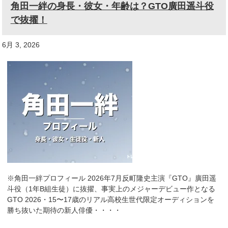
角田一絆の身長・彼女・年齢は？GTO廣田遥斗役
で抜擢！
6月 3, 2026
※角田一絆プロフィール 2026年7月反町隆史主演『GTO』廣田遥
斗役（1年B組生徒）に抜擢、事実上のメジャーデビュー作となる
GTO 2026・15〜17歳のリアル高校生世代限定オーディションを
勝ち抜いた期待の新人俳優・・・・