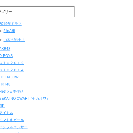
テゴリー
2019年ドラマ
3年A組
白衣の戦士！
AKB48
D-BOYS
ＧＴＯ２０１２
ＧＴＯ２０１４
HiGH&LOW
HKT48
Netflix日本作品
SEKAI NO OWARI（セカオワ）
ZIP!
アイドル
イマドキガール
インフルエンサー