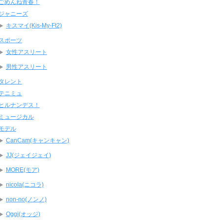
ごめんね青春！
ジャニーズ
キスマイ(Kis-My-Ft2)
スポーツ
女性アスリート
男性アスリート
タレント
テニミュ
ヒルナンデス！
ミュージカル
モデル
CanCam(キャンキャン)
JJ(ジェイジェイ)
MORE(モア)
nicola(ニコラ)
non-no(ノンノ)
Oggi(オッジ)