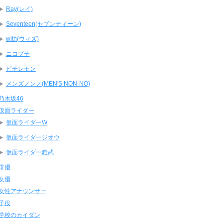
Ray(レイ)
Seventeen(セブンティーン)
with(ウィズ)
ニコプチ
ピチレモン
メンズノンノ(MEN'S NON-NO)
乃木坂46
仮面ライダー
仮面ライダーW
仮面ライダージオウ
仮面ライダー鎧武
俳優
女優
女性アナウンサー
子役
学校のカイダン