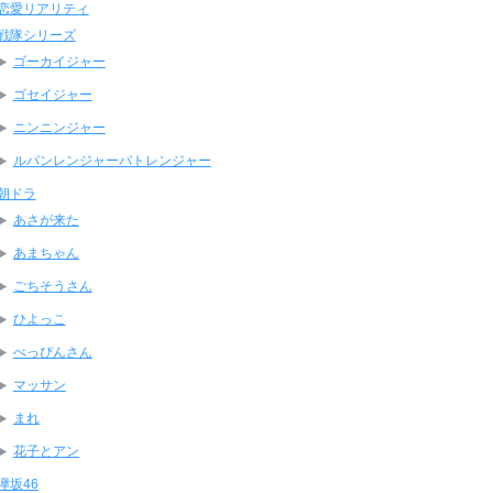
恋愛リアリティ
戦隊シリーズ
ゴーカイジャー
ゴセイジャー
ニンニンジャー
ルパンレンジャーパトレンジャー
朝ドラ
あさが来た
あまちゃん
ごちそうさん
ひよっこ
べっぴんさん
マッサン
まれ
花子とアン
欅坂46