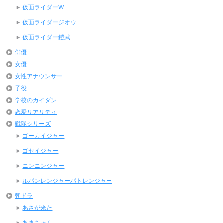
仮面ライダーW
仮面ライダージオウ
仮面ライダー鎧武
俳優
女優
女性アナウンサー
子役
学校のカイダン
恋愛リアリティ
戦隊シリーズ
ゴーカイジャー
ゴセイジャー
ニンニンジャー
ルパンレンジャーパトレンジャー
朝ドラ
あさが来た
あまちゃん