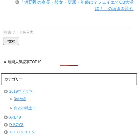
「渡辺剛の身長・彼女・所属・年俸は？フェイエでCB大活
躍！」の続きを読む
🔥 週間人気記事TOP10
カテゴリー
2019年ドラマ
3年A組
白衣の戦士！
AKB48
D-BOYS
ＧＴＯ２０１２