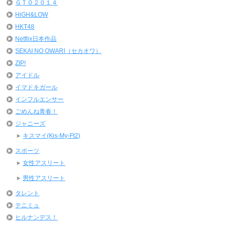
ＧＴＯ２０１４
HiGH&LOW
HKT48
Netflix日本作品
SEKAI NO OWARI（セカオワ）
ZIP!
アイドル
イマドキガール
インフルエンサー
ごめんね青春！
ジャニーズ
キスマイ(Kis-My-Ft2)
スポーツ
女性アスリート
男性アスリート
タレント
テニミュ
ヒルナンデス！