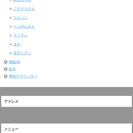
ごちそうさん
ひよっこ
べっぴんさん
マッサン
まれ
花子とアン
欅坂46
歌手
男性アナウンサー
アドレス
メニュー