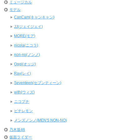
ミュージカル
モデル
CanCam(キャンキャン)
JJ(ジェイジェイ)
MORE(モア)
nicola(ニコラ)
non-no(ノンノ)
Oggi(オッジ)
Ray(レイ)
Seventeen(セブンティーン)
with(ウィズ)
ニコプチ
ピチレモン
メンズノンノ(MEN'S NON-NO)
乃木坂46
仮面ライダー