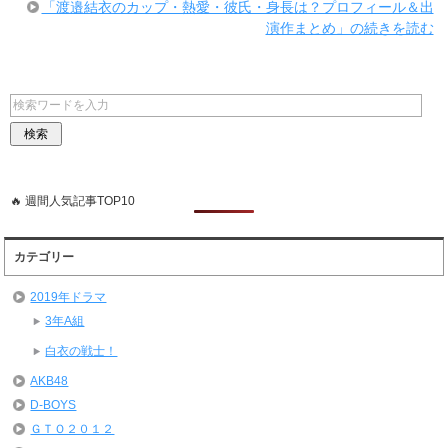
「渡邉結衣のカップ・熱愛・彼氏・身長は？プロフィール＆出
演作まとめ」の続きを読む
🔥 週間人気記事TOP10
カテゴリー
2019年ドラマ
3年A組
白衣の戦士！
AKB48
D-BOYS
ＧＴＯ２０１２