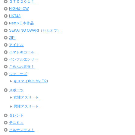
ＧＴＯ２０１４
HiGH&LOW
HKT48
Netflix日本作品
SEKAI NO OWARI（セカオワ）
ZIP!
アイドル
イマドキガール
インフルエンサー
ごめんね青春！
ジャニーズ
キスマイ(Kis-My-Ft2)
スポーツ
女性アスリート
男性アスリート
タレント
テニミュ
ヒルナンデス！