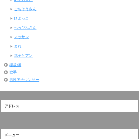
ごちそうさん
ひよっこ
べっぴんさん
マッサン
まれ
花子とアン
欅坂46
歌手
男性アナウンサー
アドレス
メニュー