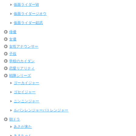
仮面ライダーW
仮面ライダージオウ
仮面ライダー鎧武
俳優
女優
女性アナウンサー
子役
学校のカイダン
恋愛リアリティ
戦隊シリーズ
ゴーカイジャー
ゴセイジャー
ニンニンジャー
ルパンレンジャーパトレンジャー
朝ドラ
あさが来た
あまちゃん