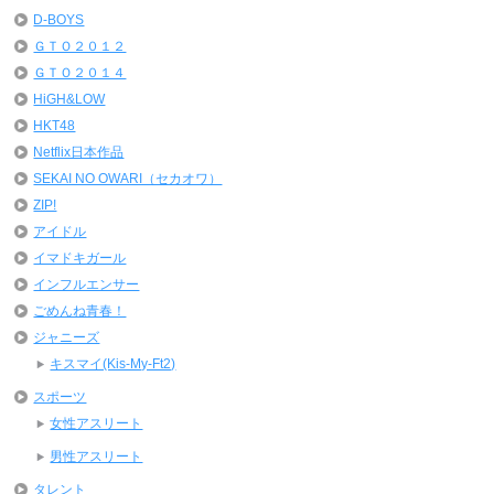
D-BOYS
ＧＴＯ２０１２
ＧＴＯ２０１４
HiGH&LOW
HKT48
Netflix日本作品
SEKAI NO OWARI（セカオワ）
ZIP!
アイドル
イマドキガール
インフルエンサー
ごめんね青春！
ジャニーズ
キスマイ(Kis-My-Ft2)
スポーツ
女性アスリート
男性アスリート
タレント