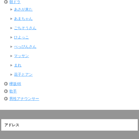
朝ドラ
あさが来た
あまちゃん
ごちそうさん
ひよっこ
べっぴんさん
マッサン
まれ
花子とアン
欅坂46
歌手
男性アナウンサー
アドレス