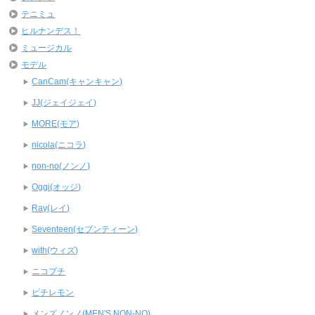
テニミュ
ヒルナンデス！
ミュージカル
モデル
CanCam(キャンキャン)
JJ(ジェイジェイ)
MORE(モア)
nicola(ニコラ)
non-no(ノンノ)
Oggi(オッジ)
Ray(レイ)
Seventeen(セブンティーン)
with(ウィズ)
ニコプチ
ピチレモン
メンズノンノ(MEN'S NON-NO)