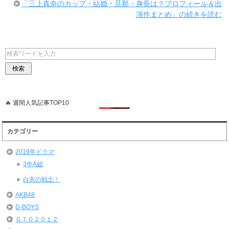
「三上真奈のカップ・結婚・旦那・身長は？プロフィール＆出
演作まとめ」の続きを読む
🔥 週間人気記事TOP10
カテゴリー
2019年ドラマ
3年A組
白衣の戦士！
AKB48
D-BOYS
ＧＴＯ２０１２