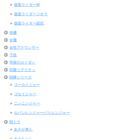
仮面ライダーW
仮面ライダージオウ
仮面ライダー鎧武
俳優
女優
女性アナウンサー
子役
学校のカイダン
恋愛リアリティ
戦隊シリーズ
ゴーカイジャー
ゴセイジャー
ニンニンジャー
ルパンレンジャーパトレンジャー
朝ドラ
あさが来た
あまちゃん