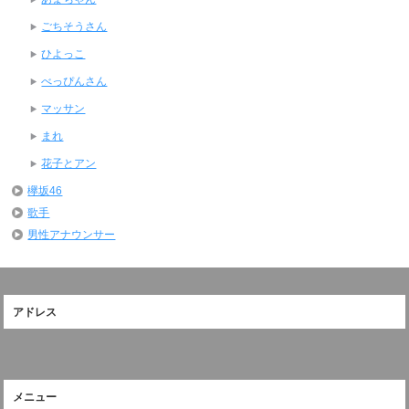
ごちそうさん
ひよっこ
べっぴんさん
マッサン
まれ
花子とアン
欅坂46
歌手
男性アナウンサー
アドレス
メニュー