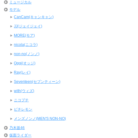
ミュージカル
モデル
CanCam(キャンキャン)
JJ(ジェイジェイ)
MORE(モア)
nicola(ニコラ)
non-no(ノンノ)
Oggi(オッジ)
Ray(レイ)
Seventeen(セブンティーン)
with(ウィズ)
ニコプチ
ピチレモン
メンズノンノ(MEN'S NON-NO)
乃木坂46
仮面ライダー