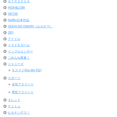
ＧＴＯ２０１４
HiGH&LOW
HKT48
Netflix日本作品
SEKAI NO OWARI（セカオワ）
ZIP!
アイドル
イマドキガール
インフルエンサー
ごめんね青春！
ジャニーズ
キスマイ(Kis-My-Ft2)
スポーツ
女性アスリート
男性アスリート
タレント
テニミュ
ヒルナンデス！