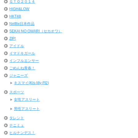
ＧＴＯ２０１４
HiGH&LOW
HKT48
Netflix日本作品
SEKAI NO OWARI（セカオワ）
ZIP!
アイドル
イマドキガール
インフルエンサー
ごめんね青春！
ジャニーズ
キスマイ(Kis-My-Ft2)
スポーツ
女性アスリート
男性アスリート
タレント
テニミュ
ヒルナンデス！