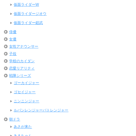
仮面ライダーW
仮面ライダージオウ
仮面ライダー鎧武
俳優
女優
女性アナウンサー
子役
学校のカイダン
恋愛リアリティ
戦隊シリーズ
ゴーカイジャー
ゴセイジャー
ニンニンジャー
ルパンレンジャーパトレンジャー
朝ドラ
あさが来た
あまちゃん