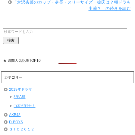
「倉沢杏菜のカップ・身長・スリーサイズ・彼氏は？朝ドラも
出演？」の続きを読む
🔥 週間人気記事TOP10
カテゴリー
2019年ドラマ
3年A組
白衣の戦士！
AKB48
D-BOYS
ＧＴＯ２０１２