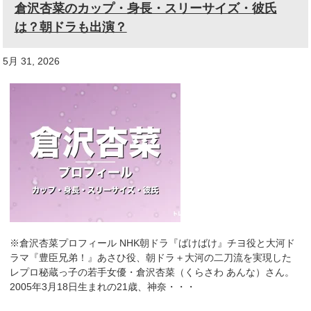
倉沢杏菜のカップ・身長・スリーサイズ・彼氏
は？朝ドラも出演？
5月 31, 2026
※倉沢杏菜プロフィール NHK朝ドラ『ばけばけ』チヨ役と大河ド
ラマ『豊臣兄弟！』あさひ役、朝ドラ＋大河の二刀流を実現した
レプロ秘蔵っ子の若手女優・倉沢杏菜（くらさわ あんな）さん。
2005年3月18日生まれの21歳、神奈・・・