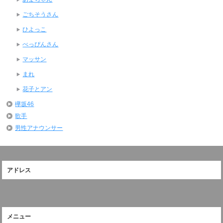
ごちそうさん
ひよっこ
べっぴんさん
マッサン
まれ
花子とアン
欅坂46
歌手
男性アナウンサー
アドレス
メニュー