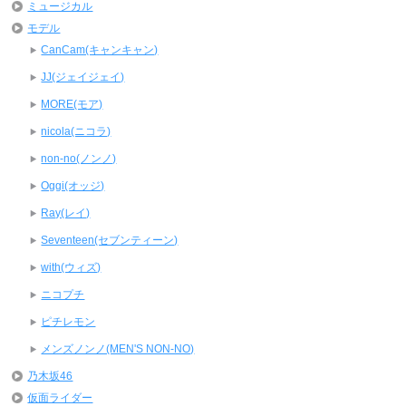
ミュージカル
モデル
CanCam(キャンキャン)
JJ(ジェイジェイ)
MORE(モア)
nicola(ニコラ)
non-no(ノンノ)
Oggi(オッジ)
Ray(レイ)
Seventeen(セブンティーン)
with(ウィズ)
ニコプチ
ピチレモン
メンズノンノ(MEN'S NON-NO)
乃木坂46
仮面ライダー