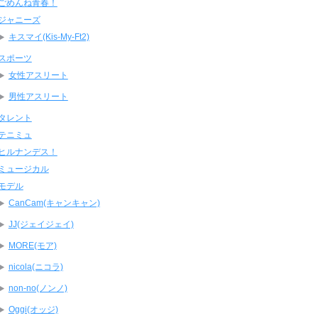
ごめんね青春！
ジャニーズ
キスマイ(Kis-My-Ft2)
スポーツ
女性アスリート
男性アスリート
タレント
テニミュ
ヒルナンデス！
ミュージカル
モデル
CanCam(キャンキャン)
JJ(ジェイジェイ)
MORE(モア)
nicola(ニコラ)
non-no(ノンノ)
Oggi(オッジ)