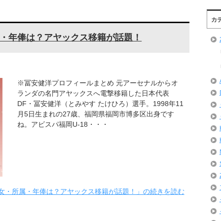
カ
・年俸は？アヤックス移籍が話題！
※冨安健洋プロフィールまとめ 元アーセナルからオ
ランダの名門アヤックスへ電撃移籍した日本代表
DF・冨安健洋（とみやす たけひろ）選手。1998年11
月5日生まれの27歳、福岡県福岡市博多区出身です
ね。アビスパ福岡U-18・・・
女・所属・年俸は？アヤックス移籍が話題！」の続きを読む