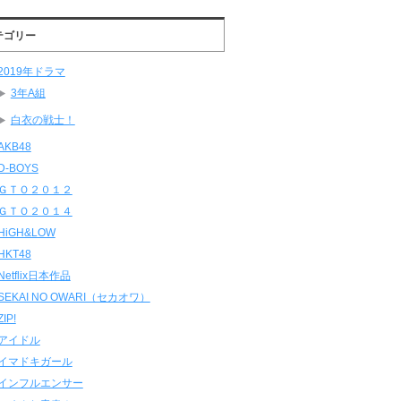
テゴリー
2019年ドラマ
3年A組
白衣の戦士！
AKB48
D-BOYS
ＧＴＯ２０１２
ＧＴＯ２０１４
HiGH&LOW
HKT48
Netflix日本作品
SEKAI NO OWARI（セカオワ）
ZIP!
アイドル
イマドキガール
インフルエンサー