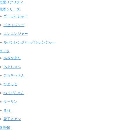
恋愛リアリティ
戦隊シリーズ
ゴーカイジャー
ゴセイジャー
ニンニンジャー
ルパンレンジャーパトレンジャー
朝ドラ
あさが来た
あまちゃん
ごちそうさん
ひよっこ
べっぴんさん
マッサン
まれ
花子とアン
欅坂46