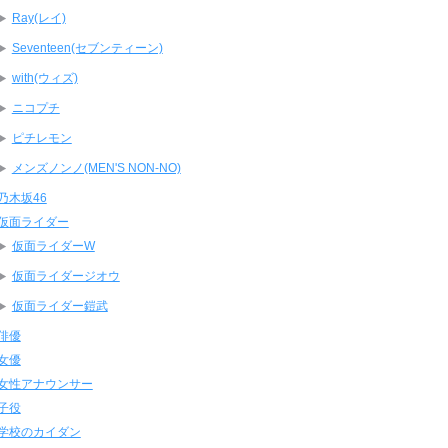
Ray(レイ)
Seventeen(セブンティーン)
with(ウィズ)
ニコプチ
ピチレモン
メンズノンノ(MEN'S NON-NO)
乃木坂46
仮面ライダー
仮面ライダーW
仮面ライダージオウ
仮面ライダー鎧武
俳優
女優
女性アナウンサー
子役
学校のカイダン