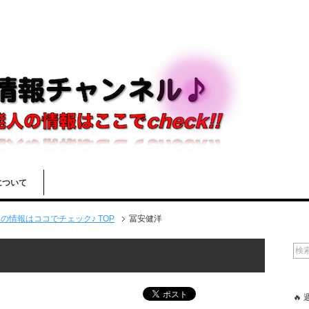
について
情報はココでチェック♪ TOP
冨安健洋
🔥