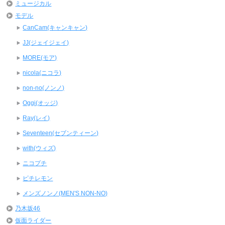
ミュージカル
モデル
CanCam(キャンキャン)
JJ(ジェイジェイ)
MORE(モア)
nicola(ニコラ)
non-no(ノンノ)
Oggi(オッジ)
Ray(レイ)
Seventeen(セブンティーン)
with(ウィズ)
ニコプチ
ピチレモン
メンズノンノ(MEN'S NON-NO)
乃木坂46
仮面ライダー