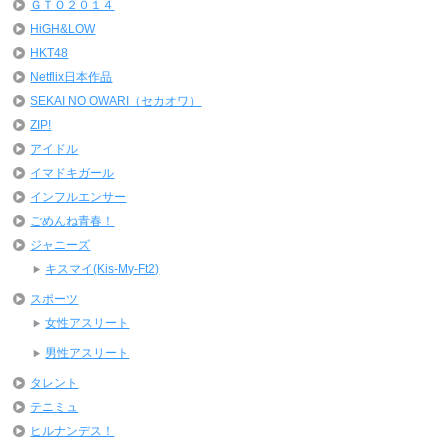
ＧＴＯ２０１４
HiGH&LOW
HKT48
Netflix日本作品
SEKAI NO OWARI（セカオワ）
ZIP!
アイドル
イマドキガール
インフルエンサー
ごめんね青春！
ジャニーズ
キスマイ(Kis-My-Ft2)
スポーツ
女性アスリート
男性アスリート
タレント
テニミュ
ヒルナンデス！