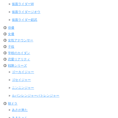
仮面ライダーW
仮面ライダージオウ
仮面ライダー鎧武
俳優
女優
女性アナウンサー
子役
学校のカイダン
恋愛リアリティ
戦隊シリーズ
ゴーカイジャー
ゴセイジャー
ニンニンジャー
ルパンレンジャーパトレンジャー
朝ドラ
あさが来た
あまちゃん