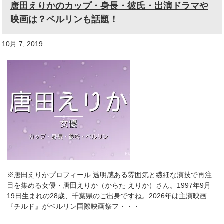
唐田えりかのカップ・身長・彼氏・出演ドラマや
映画は？ベルリンも話題！
10月 7, 2019
※唐田えりかプロフィール 透明感ある雰囲気と繊細な演技で再注
目を集める女優・唐田えりか（からた えりか）さん。1997年9月
19日生まれの28歳、千葉県のご出身ですね。2026年は主演映画
『チルド』がベルリン国際映画祭フ・・・