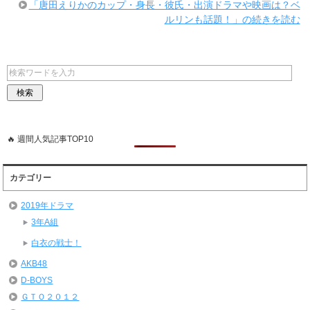
「唐田えりかのカップ・身長・彼氏・出演ドラマや映画は？ベ
ルリンも話題！」の続きを読む
🔥 週間人気記事TOP10
カテゴリー
2019年ドラマ
3年A組
白衣の戦士！
AKB48
D-BOYS
ＧＴＯ２０１２