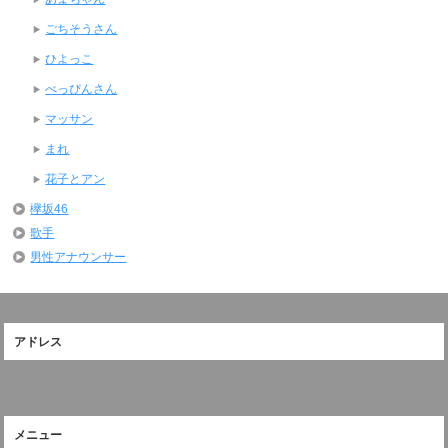
ごちそうさん
ひよっこ
べっぴんさん
マッサン
まれ
花子とアン
欅坂46
歌手
男性アナウンサー
アドレス
メニュー