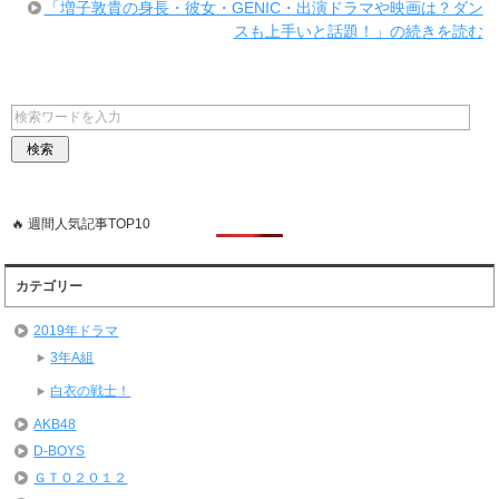
「増子敦貴の身長・彼女・GENIC・出演ドラマや映画は？ダン
スも上手いと話題！」の続きを読む
🔥 週間人気記事TOP10
カテゴリー
2019年ドラマ
3年A組
白衣の戦士！
AKB48
D-BOYS
ＧＴＯ２０１２