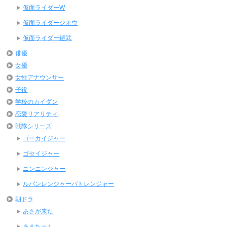
仮面ライダーW
仮面ライダージオウ
仮面ライダー鎧武
俳優
女優
女性アナウンサー
子役
学校のカイダン
恋愛リアリティ
戦隊シリーズ
ゴーカイジャー
ゴセイジャー
ニンニンジャー
ルパンレンジャーパトレンジャー
朝ドラ
あさが来た
あまちゃん