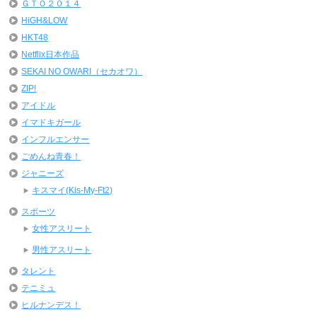
ＧＴＯ２０１４
HiGH&LOW
HKT48
Netflix日本作品
SEKAI NO OWARI（セカオワ）
ZIP!
アイドル
イマドキガール
インフルエンサー
ごめんね青春！
ジャニーズ
キスマイ(Kis-My-Ft2)
スポーツ
女性アスリート
男性アスリート
タレント
テニミュ
ヒルナンデス！