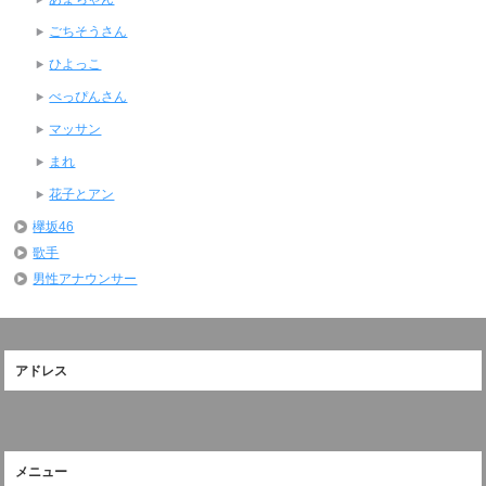
ごちそうさん
ひよっこ
べっぴんさん
マッサン
まれ
花子とアン
欅坂46
歌手
男性アナウンサー
アドレス
メニュー