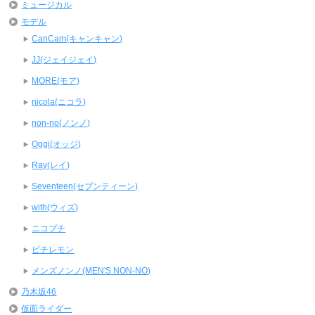
ミュージカル
モデル
CanCam(キャンキャン)
JJ(ジェイジェイ)
MORE(モア)
nicola(ニコラ)
non-no(ノンノ)
Oggi(オッジ)
Ray(レイ)
Seventeen(セブンティーン)
with(ウィズ)
ニコプチ
ピチレモン
メンズノンノ(MEN'S NON-NO)
乃木坂46
仮面ライダー