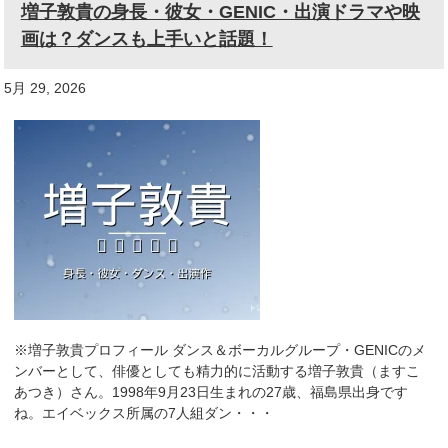
増子敦貴の身長・彼女・GENIC・出演ドラマや映
画は？ダンスも上手いと話題！
5月 29, 2026
※増子敦貴プロフィール ダンス＆ボーカルグループ・GENICのメ
ンバーとして、俳優としても精力的に活動する増子敦貴（ますこ
あつき）さん。1998年9月23日生まれの27歳、福島県出身です
ね。エイベックス所属の7人組ダン・・・