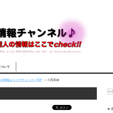
について
情報はココでチェック♪ TOP
小髙茉緒
🔥