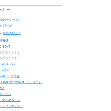
テゴリー
2019年ドラマ
3年A組
白衣の戦士！
AKB48
D-BOYS
ＧＴＯ２０１２
ＧＴＯ２０１４
HiGH&LOW
HKT48
Netflix日本作品
SEKAI NO OWARI（セカオワ）
ZIP!
アイドル
イマドキガール
インフルエンサー