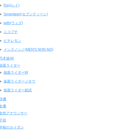
Ray(レイ)
Seventeen(セブンティーン)
with(ウィズ)
ニコプチ
ピチレモン
メンズノンノ(MEN'S NON-NO)
乃木坂46
仮面ライダー
仮面ライダーW
仮面ライダージオウ
仮面ライダー鎧武
俳優
女優
女性アナウンサー
子役
学校のカイダン