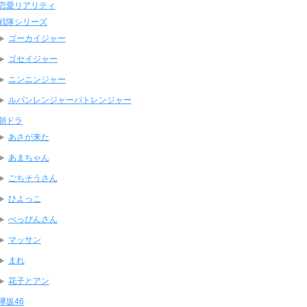
恋愛リアリティ
戦隊シリーズ
ゴーカイジャー
ゴセイジャー
ニンニンジャー
ルパンレンジャーパトレンジャー
朝ドラ
あさが来た
あまちゃん
ごちそうさん
ひよっこ
べっぴんさん
マッサン
まれ
花子とアン
欅坂46