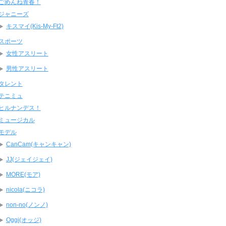
ごめんね青春！
ジャニーズ
キスマイ(Kis-My-Ft2)
スポーツ
女性アスリート
男性アスリート
タレント
テニミュ
ヒルナンデス！
ミュージカル
モデル
CanCam(キャンキャン)
JJ(ジェイジェイ)
MORE(モア)
nicola(ニコラ)
non-no(ノンノ)
Oggi(オッジ)