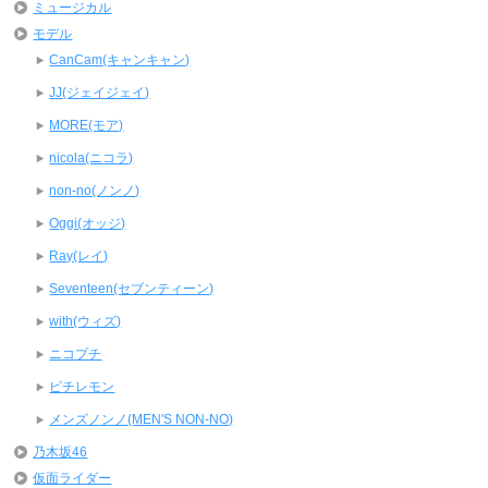
ミュージカル
モデル
CanCam(キャンキャン)
JJ(ジェイジェイ)
MORE(モア)
nicola(ニコラ)
non-no(ノンノ)
Oggi(オッジ)
Ray(レイ)
Seventeen(セブンティーン)
with(ウィズ)
ニコプチ
ピチレモン
メンズノンノ(MEN'S NON-NO)
乃木坂46
仮面ライダー