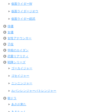
仮面ライダーW
仮面ライダージオウ
仮面ライダー鎧武
俳優
女優
女性アナウンサー
子役
学校のカイダン
恋愛リアリティ
戦隊シリーズ
ゴーカイジャー
ゴセイジャー
ニンニンジャー
ルパンレンジャーパトレンジャー
朝ドラ
あさが来た
あまちゃん