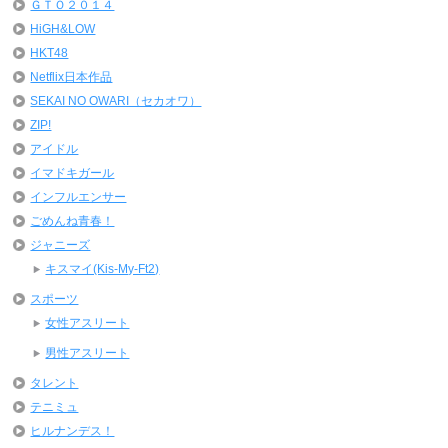
ＧＴＯ２０１４
HiGH&LOW
HKT48
Netflix日本作品
SEKAI NO OWARI（セカオワ）
ZIP!
アイドル
イマドキガール
インフルエンサー
ごめんね青春！
ジャニーズ
キスマイ(Kis-My-Ft2)
スポーツ
女性アスリート
男性アスリート
タレント
テニミュ
ヒルナンデス！