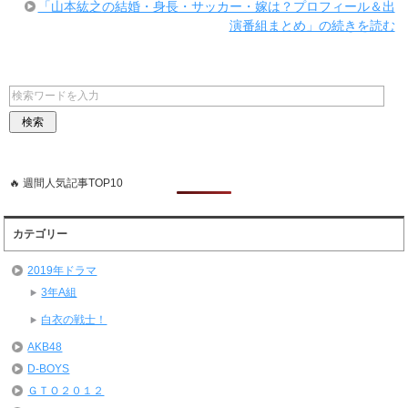
「山本紘之の結婚・身長・サッカー・嫁は？プロフィール＆出
演番組まとめ」の続きを読む
🔥 週間人気記事TOP10
カテゴリー
2019年ドラマ
3年A組
白衣の戦士！
AKB48
D-BOYS
ＧＴＯ２０１２