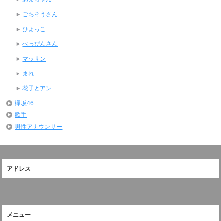
ごちそうさん
ひよっこ
べっぴんさん
マッサン
まれ
花子とアン
欅坂46
歌手
男性アナウンサー
アドレス
メニュー