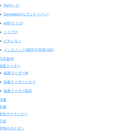
Ray(レイ)
Seventeen(セブンティーン)
with(ウィズ)
ニコプチ
ピチレモン
メンズノンノ(MEN'S NON-NO)
乃木坂46
仮面ライダー
仮面ライダーW
仮面ライダージオウ
仮面ライダー鎧武
俳優
女優
女性アナウンサー
子役
学校のカイダン