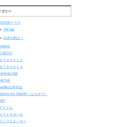
テゴリー
2019年ドラマ
3年A組
白衣の戦士！
AKB48
D-BOYS
ＧＴＯ２０１２
ＧＴＯ２０１４
HiGH&LOW
HKT48
Netflix日本作品
SEKAI NO OWARI（セカオワ）
ZIP!
アイドル
イマドキガール
インフルエンサー