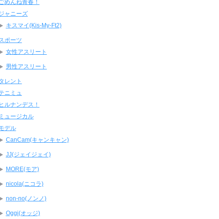
ごめんね青春！
ジャニーズ
キスマイ(Kis-My-Ft2)
スポーツ
女性アスリート
男性アスリート
タレント
テニミュ
ヒルナンデス！
ミュージカル
モデル
CanCam(キャンキャン)
JJ(ジェイジェイ)
MORE(モア)
nicola(ニコラ)
non-no(ノンノ)
Oggi(オッジ)