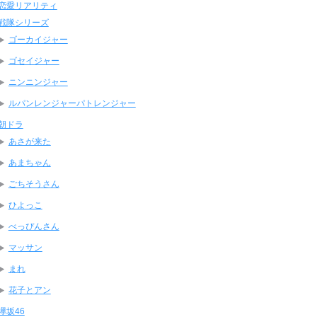
恋愛リアリティ
戦隊シリーズ
ゴーカイジャー
ゴセイジャー
ニンニンジャー
ルパンレンジャーパトレンジャー
朝ドラ
あさが来た
あまちゃん
ごちそうさん
ひよっこ
べっぴんさん
マッサン
まれ
花子とアン
欅坂46