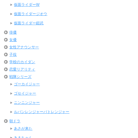
仮面ライダーW
仮面ライダージオウ
仮面ライダー鎧武
俳優
女優
女性アナウンサー
子役
学校のカイダン
恋愛リアリティ
戦隊シリーズ
ゴーカイジャー
ゴセイジャー
ニンニンジャー
ルパンレンジャーパトレンジャー
朝ドラ
あさが来た
あまちゃん