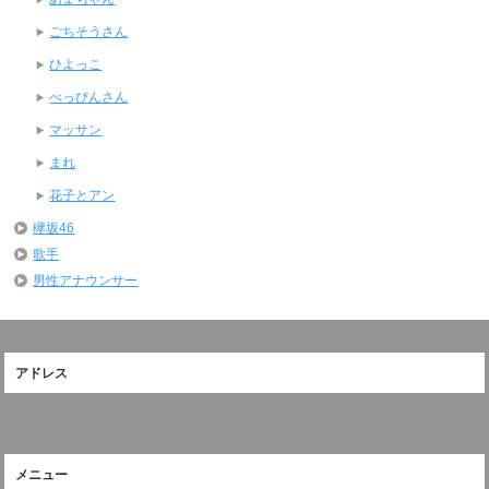
ごちそうさん
ひよっこ
べっぴんさん
マッサン
まれ
花子とアン
欅坂46
歌手
男性アナウンサー
アドレス
メニュー