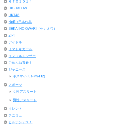
ＧＴＯ２０１４
HiGH&LOW
HKT48
Netflix日本作品
SEKAI NO OWARI（セカオワ）
ZIP!
アイドル
イマドキガール
インフルエンサー
ごめんね青春！
ジャニーズ
キスマイ(Kis-My-Ft2)
スポーツ
女性アスリート
男性アスリート
タレント
テニミュ
ヒルナンデス！