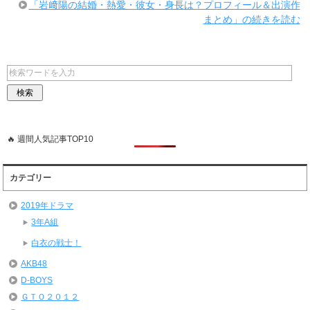
「岩﨑陽の結婚・熱愛・彼女・身長は？プロフィール＆出演作
まとめ」の続きを読む
🔥 週間人気記事TOP10
カテゴリー
2019年ドラマ
3年A組
白衣の戦士！
AKB48
D-BOYS
ＧＴＯ２０１２