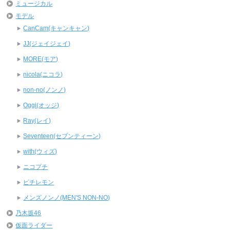
ミュージカル
モデル
CanCam(キャンキャン)
JJ(ジェイジェイ)
MORE(モア)
nicola(ニコラ)
non-no(ノンノ)
Oggi(オッジ)
Ray(レイ)
Seventeen(セブンティーン)
with(ウィズ)
ニコプチ
ピチレモン
メンズノンノ(MEN'S NON-NO)
乃木坂46
仮面ライダー