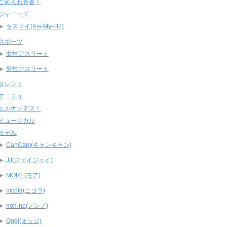
ごめんね青春！
ジャニーズ
キスマイ(Kis-My-Ft2)
スポーツ
女性アスリート
男性アスリート
タレント
テニミュ
ヒルナンデス！
ミュージカル
モデル
CanCam(キャンキャン)
JJ(ジェイジェイ)
MORE(モア)
nicola(ニコラ)
non-no(ノンノ)
Oggi(オッジ)