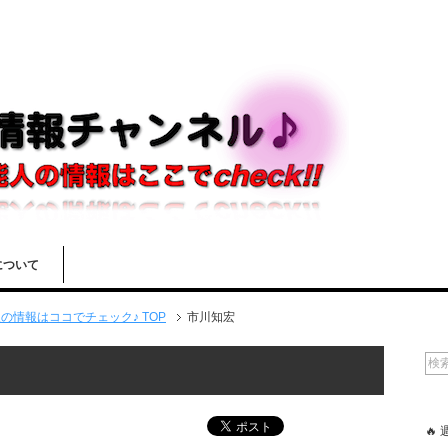
について
情報はココでチェック♪ TOP
市川知宏
🔥