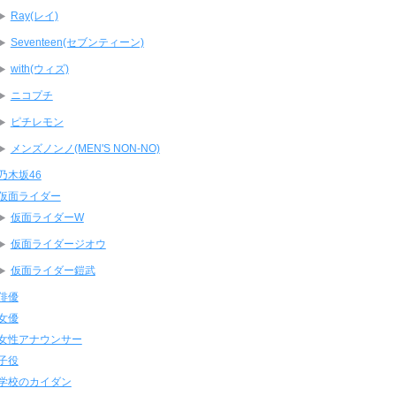
Ray(レイ)
Seventeen(セブンティーン)
with(ウィズ)
ニコプチ
ピチレモン
メンズノンノ(MEN'S NON-NO)
乃木坂46
仮面ライダー
仮面ライダーW
仮面ライダージオウ
仮面ライダー鎧武
俳優
女優
女性アナウンサー
子役
学校のカイダン