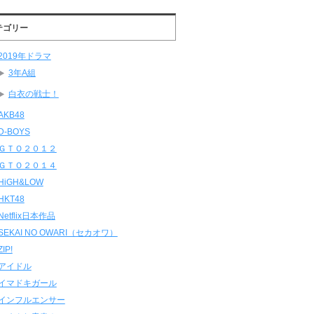
テゴリー
2019年ドラマ
3年A組
白衣の戦士！
AKB48
D-BOYS
ＧＴＯ２０１２
ＧＴＯ２０１４
HiGH&LOW
HKT48
Netflix日本作品
SEKAI NO OWARI（セカオワ）
ZIP!
アイドル
イマドキガール
インフルエンサー