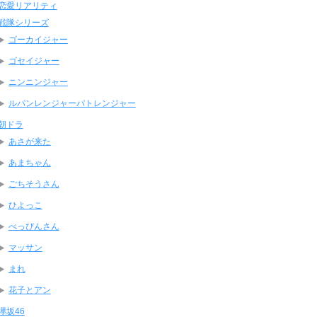
恋愛リアリティ
戦隊シリーズ
ゴーカイジャー
ゴセイジャー
ニンニンジャー
ルパンレンジャーパトレンジャー
朝ドラ
あさが来た
あまちゃん
ごちそうさん
ひよっこ
べっぴんさん
マッサン
まれ
花子とアン
欅坂46