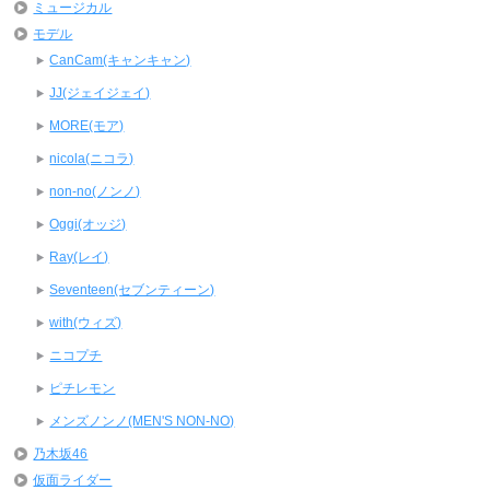
ミュージカル
モデル
CanCam(キャンキャン)
JJ(ジェイジェイ)
MORE(モア)
nicola(ニコラ)
non-no(ノンノ)
Oggi(オッジ)
Ray(レイ)
Seventeen(セブンティーン)
with(ウィズ)
ニコプチ
ピチレモン
メンズノンノ(MEN'S NON-NO)
乃木坂46
仮面ライダー