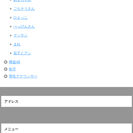
ごちそうさん
ひよっこ
べっぴんさん
マッサン
まれ
花子とアン
欅坂46
歌手
男性アナウンサー
アドレス
メニュー