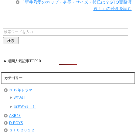
「新井乃愛のカップ・身長・サイズ・彼氏は？GTO齋藤澪
役！」の続きを読む
🔥 週間人気記事TOP10
カテゴリー
2019年ドラマ
3年A組
白衣の戦士！
AKB48
D-BOYS
ＧＴＯ２０１２