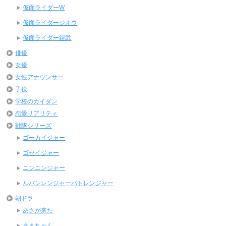
仮面ライダーW
仮面ライダージオウ
仮面ライダー鎧武
俳優
女優
女性アナウンサー
子役
学校のカイダン
恋愛リアリティ
戦隊シリーズ
ゴーカイジャー
ゴセイジャー
ニンニンジャー
ルパンレンジャーパトレンジャー
朝ドラ
あさが来た
あまちゃん