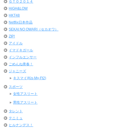
ＧＴＯ２０１４
HiGH&LOW
HKT48
Netflix日本作品
SEKAI NO OWARI（セカオワ）
ZIP!
アイドル
イマドキガール
インフルエンサー
ごめんね青春！
ジャニーズ
キスマイ(Kis-My-Ft2)
スポーツ
女性アスリート
男性アスリート
タレント
テニミュ
ヒルナンデス！