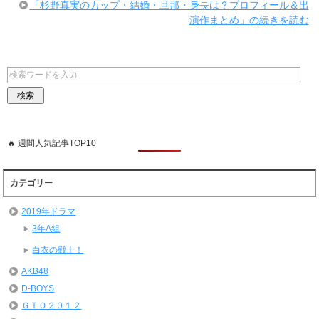
「杉野真実のカップ・結婚・旦那・身長は？プロフィール＆出
演作まとめ」の続きを読む
🔥 週間人気記事TOP10
カテゴリー
2019年ドラマ
3年A組
白衣の戦士！
AKB48
D-BOYS
ＧＴＯ２０１２