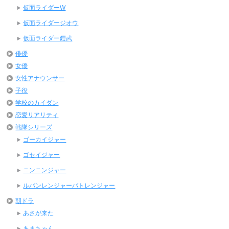
仮面ライダーW
仮面ライダージオウ
仮面ライダー鎧武
俳優
女優
女性アナウンサー
子役
学校のカイダン
恋愛リアリティ
戦隊シリーズ
ゴーカイジャー
ゴセイジャー
ニンニンジャー
ルパンレンジャーパトレンジャー
朝ドラ
あさが来た
あまちゃん