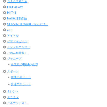
ＧＴＯ２０１４
HiGH&LOW
HKT48
Netflix日本作品
SEKAI NO OWARI（セカオワ）
ZIP!
アイドル
イマドキガール
インフルエンサー
ごめんね青春！
ジャニーズ
キスマイ(Kis-My-Ft2)
スポーツ
女性アスリート
男性アスリート
タレント
テニミュ
ヒルナンデス！