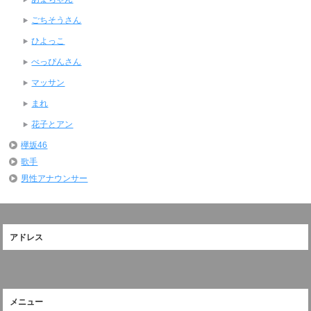
ごちそうさん
ひよっこ
べっぴんさん
マッサン
まれ
花子とアン
欅坂46
歌手
男性アナウンサー
アドレス
メニュー