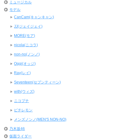
ミュージカル
モデル
CanCam(キャンキャン)
JJ(ジェイジェイ)
MORE(モア)
nicola(ニコラ)
non-no(ノンノ)
Oggi(オッジ)
Ray(レイ)
Seventeen(セブンティーン)
with(ウィズ)
ニコプチ
ピチレモン
メンズノンノ(MEN'S NON-NO)
乃木坂46
仮面ライダー