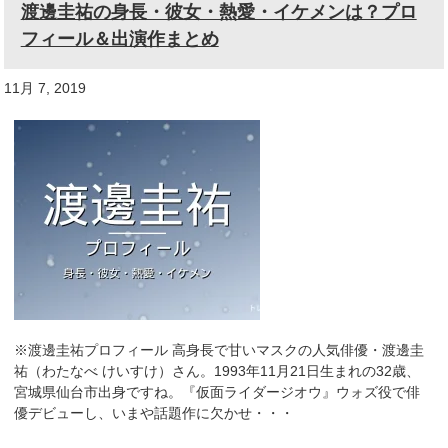
渡邊圭祐の身長・彼女・熱愛・イケメンは？プロ
フィール＆出演作まとめ
11月 7, 2019
※渡邊圭祐プロフィール 高身長で甘いマスクの人気俳優・渡邊圭
祐（わたなべ けいすけ）さん。1993年11月21日生まれの32歳、
宮城県仙台市出身ですね。『仮面ライダージオウ』ウォズ役で俳
優デビューし、いまや話題作に欠かせ・・・