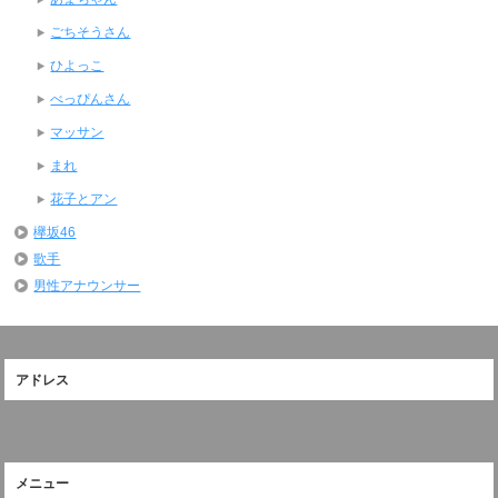
ごちそうさん
ひよっこ
べっぴんさん
マッサン
まれ
花子とアン
欅坂46
歌手
男性アナウンサー
アドレス
メニュー