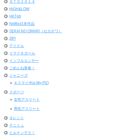
ＧＴＯ２０１４
HiGH&LOW
HKT48
Netflix日本作品
SEKAI NO OWARI（セカオワ）
ZIP!
アイドル
イマドキガール
インフルエンサー
ごめんね青春！
ジャニーズ
キスマイ(Kis-My-Ft2)
スポーツ
女性アスリート
男性アスリート
タレント
テニミュ
ヒルナンデス！