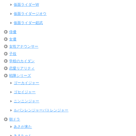
仮面ライダーW
仮面ライダージオウ
仮面ライダー鎧武
俳優
女優
女性アナウンサー
子役
学校のカイダン
恋愛リアリティ
戦隊シリーズ
ゴーカイジャー
ゴセイジャー
ニンニンジャー
ルパンレンジャーパトレンジャー
朝ドラ
あさが来た
あまちゃん