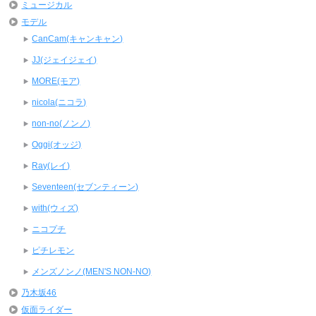
ミュージカル
モデル
CanCam(キャンキャン)
JJ(ジェイジェイ)
MORE(モア)
nicola(ニコラ)
non-no(ノンノ)
Oggi(オッジ)
Ray(レイ)
Seventeen(セブンティーン)
with(ウィズ)
ニコプチ
ピチレモン
メンズノンノ(MEN'S NON-NO)
乃木坂46
仮面ライダー