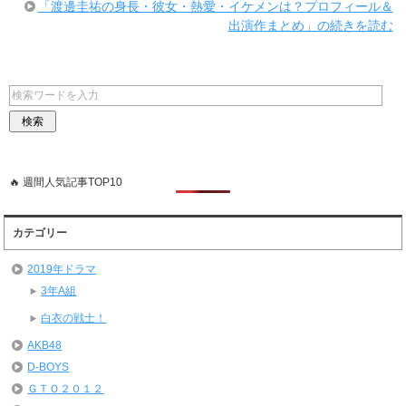
「渡邊圭祐の身長・彼女・熱愛・イケメンは？プロフィール＆
出演作まとめ」の続きを読む
🔥 週間人気記事TOP10
カテゴリー
2019年ドラマ
3年A組
白衣の戦士！
AKB48
D-BOYS
ＧＴＯ２０１２