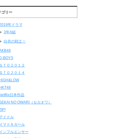
テゴリー
2019年ドラマ
3年A組
白衣の戦士！
AKB48
D-BOYS
ＧＴＯ２０１２
ＧＴＯ２０１４
HiGH&LOW
HKT48
Netflix日本作品
SEKAI NO OWARI（セカオワ）
ZIP!
アイドル
イマドキガール
インフルエンサー