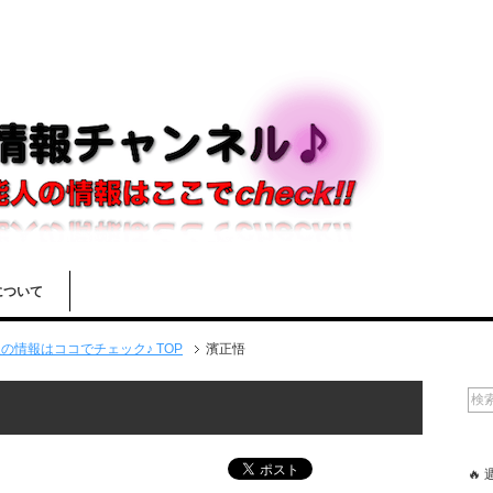
について
情報はココでチェック♪ TOP
濱正悟
🔥