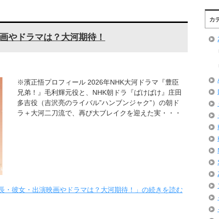
カ
画やドラマは？大河期待！
※濱正悟プロフィール 2026年NHK大河ドラマ『豊臣
兄弟！』毛利輝元役と、NHK朝ドラ『ばけばけ』庄田
多吉役（吉沢亮のライバル”ハンブンジャク”）の朝ド
ラ＋大河二刀流で、再び大ブレイクを迎えた実・・・
長・彼女・出演映画やドラマは？大河期待！」の続きを読む