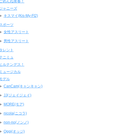
ごめんね青春！
ジャニーズ
キスマイ(Kis-My-Ft2)
スポーツ
女性アスリート
男性アスリート
タレント
テニミュ
ヒルナンデス！
ミュージカル
モデル
CanCam(キャンキャン)
JJ(ジェイジェイ)
MORE(モア)
nicola(ニコラ)
non-no(ノンノ)
Oggi(オッジ)