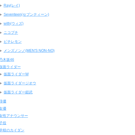
Ray(レイ)
Seventeen(セブンティーン)
with(ウィズ)
ニコプチ
ピチレモン
メンズノンノ(MEN'S NON-NO)
乃木坂46
仮面ライダー
仮面ライダーW
仮面ライダージオウ
仮面ライダー鎧武
俳優
女優
女性アナウンサー
子役
学校のカイダン