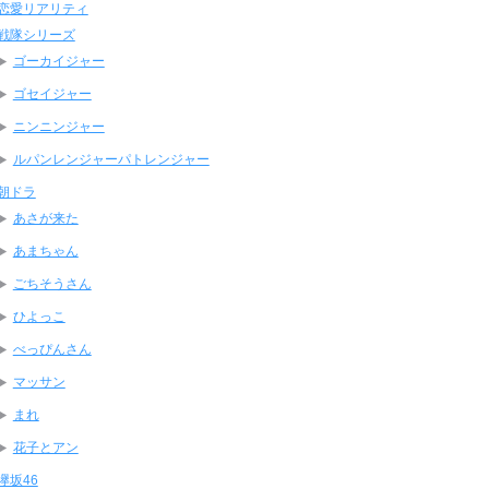
恋愛リアリティ
戦隊シリーズ
ゴーカイジャー
ゴセイジャー
ニンニンジャー
ルパンレンジャーパトレンジャー
朝ドラ
あさが来た
あまちゃん
ごちそうさん
ひよっこ
べっぴんさん
マッサン
まれ
花子とアン
欅坂46