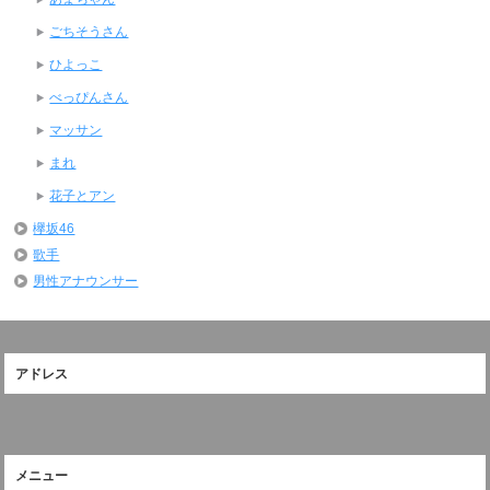
ごちそうさん
ひよっこ
べっぴんさん
マッサン
まれ
花子とアン
欅坂46
歌手
男性アナウンサー
アドレス
メニュー