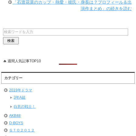
「石渡花菜のカップ・熱愛・彼氏・身長は？プロフィール＆出
演作まとめ」の続きを読む
🔥 週間人気記事TOP10
カテゴリー
2019年ドラマ
3年A組
白衣の戦士！
AKB48
D-BOYS
ＧＴＯ２０１２