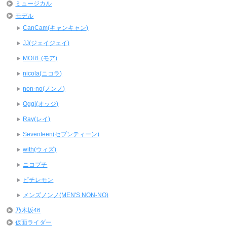
ミュージカル
モデル
CanCam(キャンキャン)
JJ(ジェイジェイ)
MORE(モア)
nicola(ニコラ)
non-no(ノンノ)
Oggi(オッジ)
Ray(レイ)
Seventeen(セブンティーン)
with(ウィズ)
ニコプチ
ピチレモン
メンズノンノ(MEN'S NON-NO)
乃木坂46
仮面ライダー