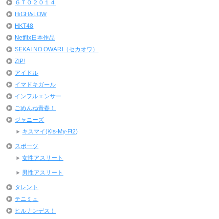
ＧＴＯ２０１４
HiGH&LOW
HKT48
Netflix日本作品
SEKAI NO OWARI（セカオワ）
ZIP!
アイドル
イマドキガール
インフルエンサー
ごめんね青春！
ジャニーズ
キスマイ(Kis-My-Ft2)
スポーツ
女性アスリート
男性アスリート
タレント
テニミュ
ヒルナンデス！