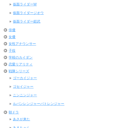
仮面ライダーW
仮面ライダージオウ
仮面ライダー鎧武
俳優
女優
女性アナウンサー
子役
学校のカイダン
恋愛リアリティ
戦隊シリーズ
ゴーカイジャー
ゴセイジャー
ニンニンジャー
ルパンレンジャーパトレンジャー
朝ドラ
あさが来た
あまちゃん