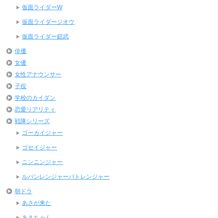
仮面ライダーW
仮面ライダージオウ
仮面ライダー鎧武
俳優
女優
女性アナウンサー
子役
学校のカイダン
恋愛リアリティ
戦隊シリーズ
ゴーカイジャー
ゴセイジャー
ニンニンジャー
ルパンレンジャーパトレンジャー
朝ドラ
あさが来た
あまちゃん