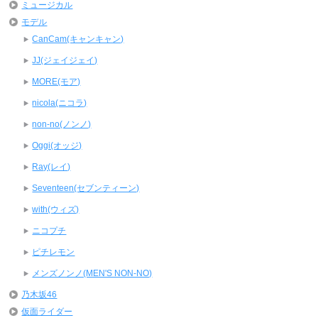
ミュージカル
モデル
CanCam(キャンキャン)
JJ(ジェイジェイ)
MORE(モア)
nicola(ニコラ)
non-no(ノンノ)
Oggi(オッジ)
Ray(レイ)
Seventeen(セブンティーン)
with(ウィズ)
ニコプチ
ピチレモン
メンズノンノ(MEN'S NON-NO)
乃木坂46
仮面ライダー