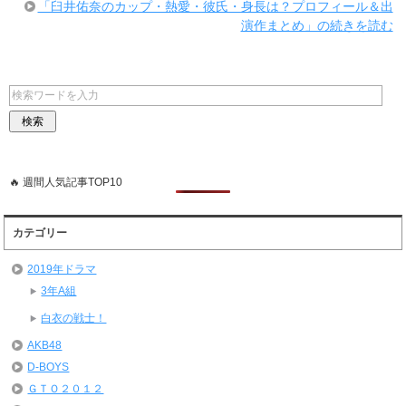
「臼井佑奈のカップ・熱愛・彼氏・身長は？プロフィール＆出
演作まとめ」の続きを読む
🔥 週間人気記事TOP10
カテゴリー
2019年ドラマ
3年A組
白衣の戦士！
AKB48
D-BOYS
ＧＴＯ２０１２