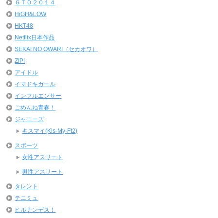
ＧＴＯ２０１４
HiGH&LOW
HKT48
Netflix日本作品
SEKAI NO OWARI（セカオワ）
ZIP!
アイドル
イマドキガール
インフルエンサー
ごめんね青春！
ジャニーズ
キスマイ(Kis-My-Ft2)
スポーツ
女性アスリート
男性アスリート
タレント
テニミュ
ヒルナンデス！