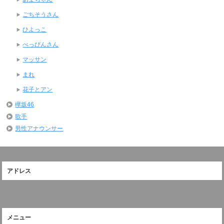
ごちそうさん
ひよっこ
べっぴんさん
マッサン
まれ
花子とアン
欅坂46
歌手
男性アナウンサー
アドレス
メニュー