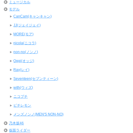
ミュージカル
モデル
CanCam(キャンキャン)
JJ(ジェイジェイ)
MORE(モア)
nicola(ニコラ)
non-no(ノンノ)
Oggi(オッジ)
Ray(レイ)
Seventeen(セブンティーン)
with(ウィズ)
ニコプチ
ピチレモン
メンズノンノ(MEN'S NON-NO)
乃木坂46
仮面ライダー