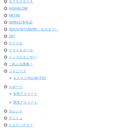
ＧＴＯ２０１４
HiGH&LOW
HKT48
Netflix日本作品
SEKAI NO OWARI（セカオワ）
ZIP!
アイドル
イマドキガール
インフルエンサー
ごめんね青春！
ジャニーズ
キスマイ(Kis-My-Ft2)
スポーツ
女性アスリート
男性アスリート
タレント
テニミュ
ヒルナンデス！