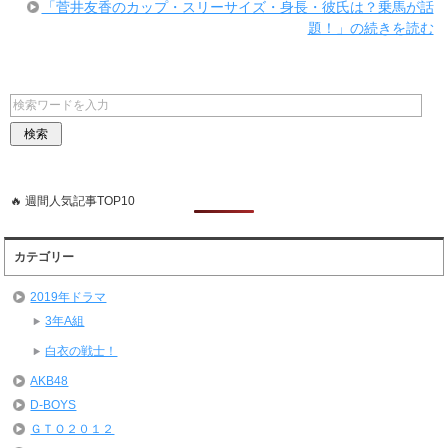
「菅井友香のカップ・スリーサイズ・身長・彼氏は？乗馬が話
題！」の続きを読む
🔥 週間人気記事TOP10
カテゴリー
2019年ドラマ
3年A組
白衣の戦士！
AKB48
D-BOYS
ＧＴＯ２０１２