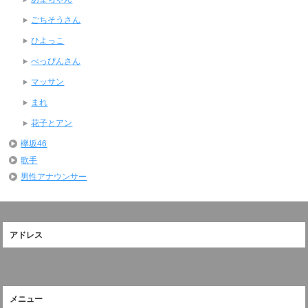
ごちそうさん
ひよっこ
べっぴんさん
マッサン
まれ
花子とアン
欅坂46
歌手
男性アナウンサー
アドレス
メニュー