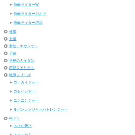
仮面ライダーW
仮面ライダージオウ
仮面ライダー鎧武
俳優
女優
女性アナウンサー
子役
学校のカイダン
恋愛リアリティ
戦隊シリーズ
ゴーカイジャー
ゴセイジャー
ニンニンジャー
ルパンレンジャーパトレンジャー
朝ドラ
あさが来た
あまちゃん