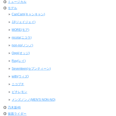
ミュージカル
モデル
CanCam(キャンキャン)
JJ(ジェイジェイ)
MORE(モア)
nicola(ニコラ)
non-no(ノンノ)
Oggi(オッジ)
Ray(レイ)
Seventeen(セブンティーン)
with(ウィズ)
ニコプチ
ピチレモン
メンズノンノ(MEN'S NON-NO)
乃木坂46
仮面ライダー