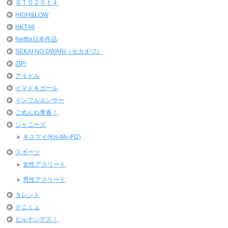
ＧＴＯ２０１４
HiGH&LOW
HKT48
Netflix日本作品
SEKAI NO OWARI（セカオワ）
ZIP!
アイドル
イマドキガール
インフルエンサー
ごめんね青春！
ジャニーズ
キスマイ(Kis-My-Ft2)
スポーツ
女性アスリート
男性アスリート
タレント
テニミュ
ヒルナンデス！