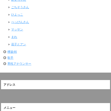
ごちそうさん
ひよっこ
べっぴんさん
マッサン
まれ
花子とアン
欅坂46
歌手
男性アナウンサー
アドレス
メニュー