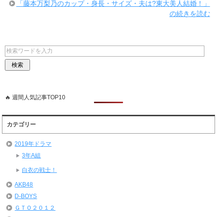
「藤本万梨乃のカップ・身長・サイズ・夫は?東大美人結婚！」
の続きを読む
🔥 週間人気記事TOP10
カテゴリー
2019年ドラマ
3年A組
白衣の戦士！
AKB48
D-BOYS
ＧＴＯ２０１２