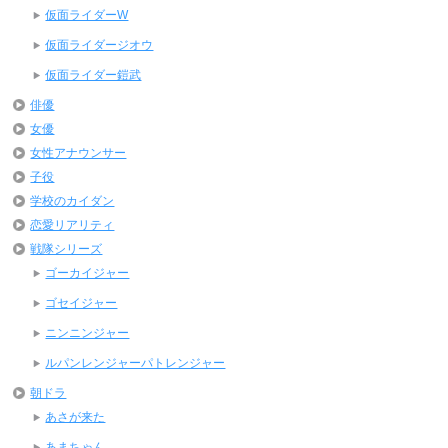
仮面ライダーW
仮面ライダージオウ
仮面ライダー鎧武
俳優
女優
女性アナウンサー
子役
学校のカイダン
恋愛リアリティ
戦隊シリーズ
ゴーカイジャー
ゴセイジャー
ニンニンジャー
ルパンレンジャーパトレンジャー
朝ドラ
あさが来た
あまちゃん