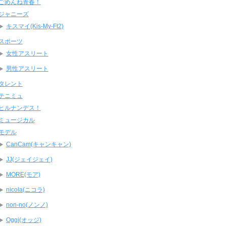
ごめんね青春！
ジャニーズ
キスマイ(Kis-My-Ft2)
スポーツ
女性アスリート
男性アスリート
タレント
テニミュ
ヒルナンデス！
ミュージカル
モデル
CanCam(キャンキャン)
JJ(ジェイジェイ)
MORE(モア)
nicola(ニコラ)
non-no(ノンノ)
Oggi(オッジ)