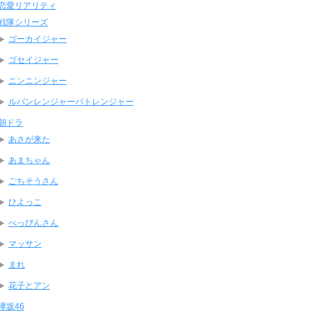
恋愛リアリティ
戦隊シリーズ
ゴーカイジャー
ゴセイジャー
ニンニンジャー
ルパンレンジャーパトレンジャー
朝ドラ
あさが来た
あまちゃん
ごちそうさん
ひよっこ
べっぴんさん
マッサン
まれ
花子とアン
欅坂46