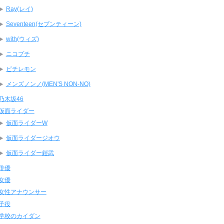
Ray(レイ)
Seventeen(セブンティーン)
with(ウィズ)
ニコプチ
ピチレモン
メンズノンノ(MEN'S NON-NO)
乃木坂46
仮面ライダー
仮面ライダーW
仮面ライダージオウ
仮面ライダー鎧武
俳優
女優
女性アナウンサー
子役
学校のカイダン