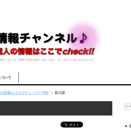
について
情報はココでチェック♪ TOP
飯沼愛
🔥