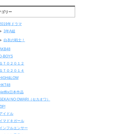
テゴリー
2019年ドラマ
3年A組
白衣の戦士！
AKB48
D-BOYS
ＧＴＯ２０１２
ＧＴＯ２０１４
HiGH&LOW
HKT48
Netflix日本作品
SEKAI NO OWARI（セカオワ）
ZIP!
アイドル
イマドキガール
インフルエンサー