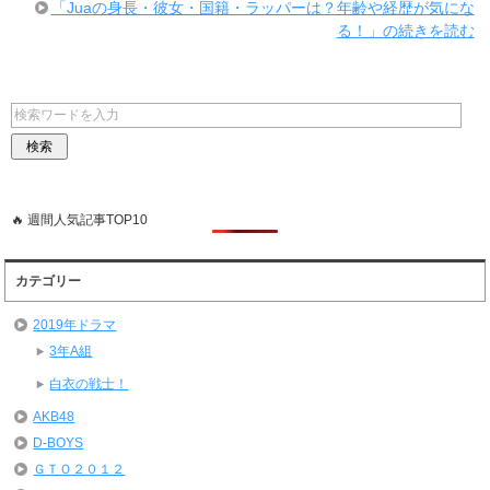
「Juaの身長・彼女・国籍・ラッパーは？年齢や経歴が気にな
る！」の続きを読む
🔥 週間人気記事TOP10
カテゴリー
2019年ドラマ
3年A組
白衣の戦士！
AKB48
D-BOYS
ＧＴＯ２０１２