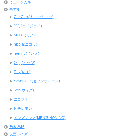
ミュージカル
モデル
CanCam(キャンキャン)
JJ(ジェイジェイ)
MORE(モア)
nicola(ニコラ)
non-no(ノンノ)
Oggi(オッジ)
Ray(レイ)
Seventeen(セブンティーン)
with(ウィズ)
ニコプチ
ピチレモン
メンズノンノ(MEN'S NON-NO)
乃木坂46
仮面ライダー