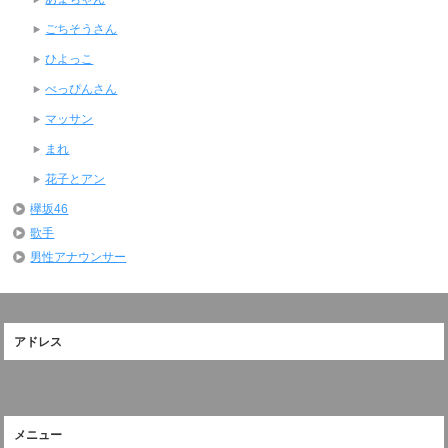
ごちそうさん
ひよっこ
べっぴんさん
マッサン
まれ
花子とアン
欅坂46
歌手
男性アナウンサー
アドレス
メニュー