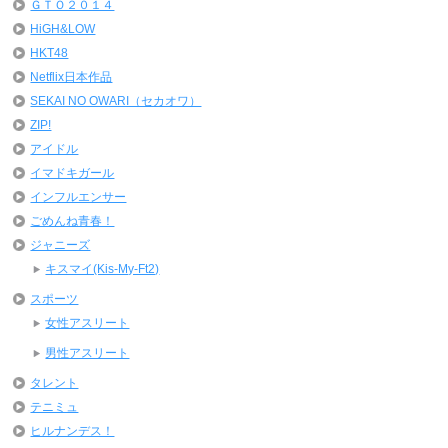
ＧＴＯ２０１４
HiGH&LOW
HKT48
Netflix日本作品
SEKAI NO OWARI（セカオワ）
ZIP!
アイドル
イマドキガール
インフルエンサー
ごめんね青春！
ジャニーズ
キスマイ(Kis-My-Ft2)
スポーツ
女性アスリート
男性アスリート
タレント
テニミュ
ヒルナンデス！