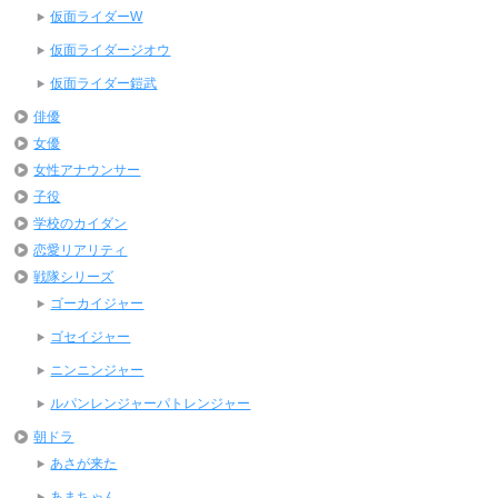
仮面ライダーW
仮面ライダージオウ
仮面ライダー鎧武
俳優
女優
女性アナウンサー
子役
学校のカイダン
恋愛リアリティ
戦隊シリーズ
ゴーカイジャー
ゴセイジャー
ニンニンジャー
ルパンレンジャーパトレンジャー
朝ドラ
あさが来た
あまちゃん